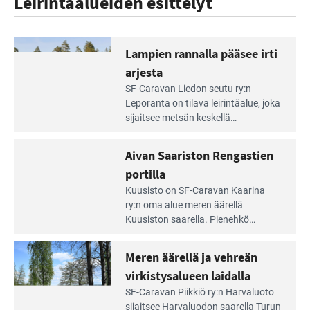
Leirintäalueiden esittelyt
Lampien rannalla pääsee irti
arjesta
Lue
SF-Caravan Liedon seutu ry:n
Leirintäoppaan
Leporanta on tilava leirintäalue, joka
artikkeli:
sijaitsee metsän kes­kellä
Lampien
kirkasvetisen lammen ympärillä. –
rannalla
Lampi on upea ja puhdas, ja se
Aivan Saariston Rengastien
pääsee
tarjoaa ympäris­töineen kauniit
irti
portilla
maisemat ja loistavat virkistäytymis­
arjesta
Lue
mahdollisuudet.
Kuusisto on SF-Caravan Kaarina
Leirintäoppaan
ry:n oma alue meren äärellä
artikkeli:
Kuusiston saarella. Pie­nehkö
Aivan
caravan-alue on lapsiystävällinen,
Saariston
rauhallinen ja silmiinpistävän siisti.
Meren äärellä ja vehreän
Rengastien
portilla
virkistysalueen laidalla
Lue
SF-Caravan Piikkiö ry:n Harvaluoto
Leirintäoppaan
sijait­see Harvaluodon saarella Turun