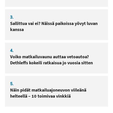
3.
Sallittua vai ei? Näissä paikoissa yövyt luvan
kanssa
4.
Voiko matkailuvaunu auttaa vetoautoa?
Dethleffs kokeili ratkaisua jo vuosia sitten
5.
Näin pidät matkailuajoneuvon viileänä
helteellä – 10 toimivaa vinkkiä