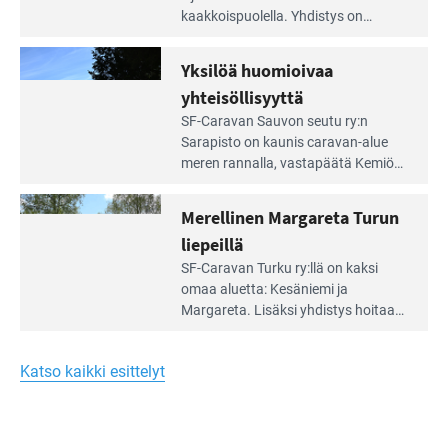
artikkeli:
kaakkois­puolella. Yhdistys on
Meren
vuokrannut käyttöön­sä osan
äärellä
kunnan viiden hehtaarin
Yksilöä huomioivaa
ja
virkistysalueesta.
vehreän
yhteisöllisyyttä
virkistysalueen
Lue
SF-Caravan Sauvon seutu ry:n
laidalla
Leirintäoppaan
Sarapisto on kaunis caravan-alue
artikkeli:
meren rannalla, vasta­päätä Kemiön
Yksilöä
saarta. Alueella on 130 sähköllä
huomioivaa
varustettua caravan-paik­kaa sekä
Merellinen Margareta Turun
yhteisöllisyyttä
kymmenen paikkaa ilman sähköä.
liepeillä
Lue
SF-Caravan Turku ry:llä on kaksi
Leirintäoppaan
omaa aluet­ta: Kesäniemi ja
artikkeli:
Margareta. Lisäksi yhdis­tys hoitaa
Merellinen
Ruissalo Campingin talvialue­
Margareta
toimintaa.
Turun
Katso kaikki esittelyt
liepeillä