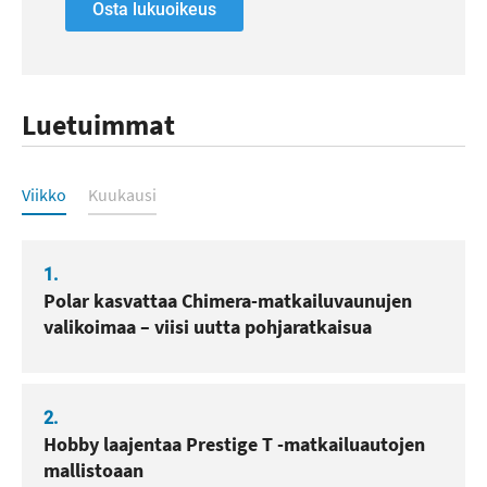
Osta lukuoikeus
Luetuimmat
Luetuimmat
Viikko
Kuukausi
1.
Polar kasvattaa Chimera-matkailuvaunujen
valikoimaa – viisi uutta pohjaratkaisua
2.
Hobby laajentaa Prestige T -matkailuautojen
mallistoaan