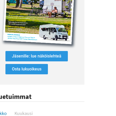
Jäsenille: lue näköislehteä
Osta lukuoikeus
uetuimmat
uetuimmat
ikko
Kuukausi