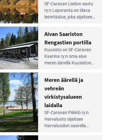
e
SF-Caravan Liedon seutu
irintäoppaan
ry:n Leporanta on tilava
tikkeli:
leirintäalue, joka sijaitsee
mpien
metsän kes­kellä
nnalla
kirkasvetisen lammen
Aivan Saariston
äsee
ympärillä. – Lampi on
i
Rengastien portilla
upea ja puhdas, ja se
jesta
e
tarjoaa ympäris­töineen
Kuusisto on SF-Caravan
irintäoppaan
kauniit maisemat ja
Kaarina ry:n oma alue
tikkeli:
loistavat virkistäytymis­
meren äärellä Kuusiston
van
mahdollisuudet.
saarella. Pie­nehkö
ariston
caravan-alue on
Meren äärellä ja
ngastien
lapsiystävällinen,
rtilla
vehreän
rauhallinen ja
silmiinpistävän siisti.
virkistysalueen
e
laidalla
irintäoppaan
SF-Caravan Piikkiö ry:n
tikkeli:
Harvaluoto sijait­see
eren
Harvaluodon saarella
rellä
Turun kaakkois­puolella.
Yhdistys on vuokrannut