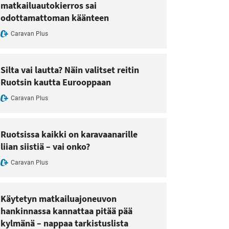
matkailuautokierros sai
odottamattoman käänteen
Caravan Plus
Silta vai lautta? Näin valitset reitin
Ruotsin kautta Eurooppaan
Caravan Plus
Ruotsissa kaikki on karavaanarille
liian siistiä – vai onko?
Caravan Plus
Käytetyn matkailuajoneuvon
hankinnassa kannattaa pitää pää
kylmänä – nappaa tarkistuslista