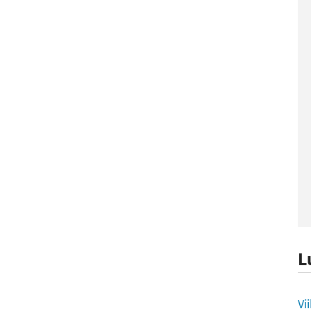
L
L
Vi