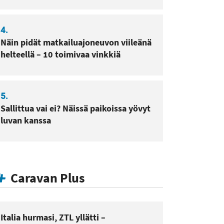
4.
Näin pidät matkailuajoneuvon viileänä
helteellä – 10 toimivaa vinkkiä
5.
Sallittua vai ei? Näissä paikoissa yövyt
luvan kanssa
Caravan Plus
Italia hurmasi, ZTL yllätti –