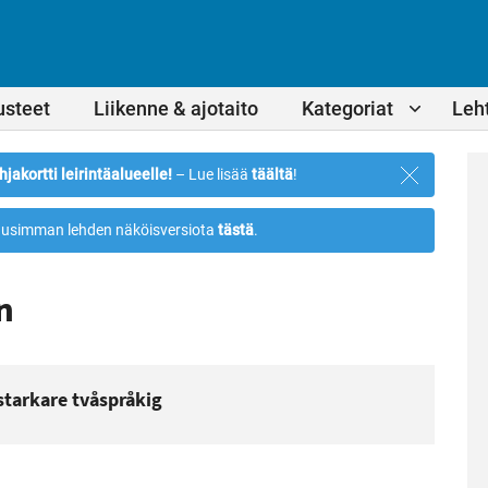
usteet
Liikenne & ajotaito
Kategoriat
Leht
Sulje
hjakortti leirintäalueelle!
– Lue lisää
täältä
!
ilmoitus
usimman lehden näköisversiota
tästä
.
n
starkare tvåspråkig