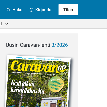
Haku
Kirjaudu
Tilaa
i
Uusin Caravan-lehti
3/2026