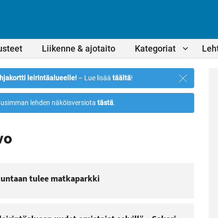
usteet
Liikenne & ajotaito
Kategoriat
Leht
Sulje
hjakortti leirintäalueelle!
– Lue lisää
täältä
!
ilmoitus
usimman lehden näköisversiota
tästä
.
vo
kuntaan tulee matkaparkki