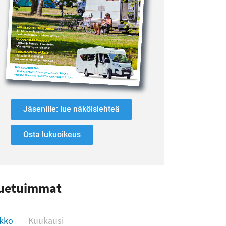
Jäsenille: lue näköislehteä
Osta lukuoikeus
uetuimmat
uetuimmat
ikko
Kuukausi