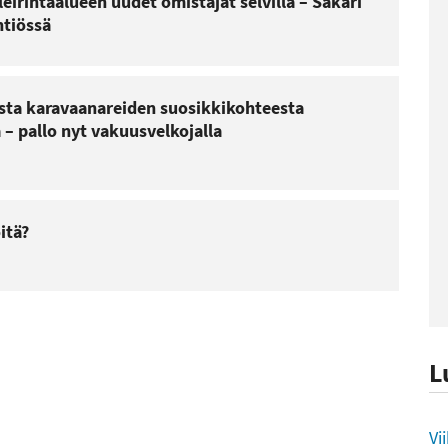
irintäalueen uudet omistajat selvillä – Sakari
tiössä
sta karavaanareiden suosikkikohteesta
 – pallo nyt vakuusvelkojalla
itä?
L
L
Vi