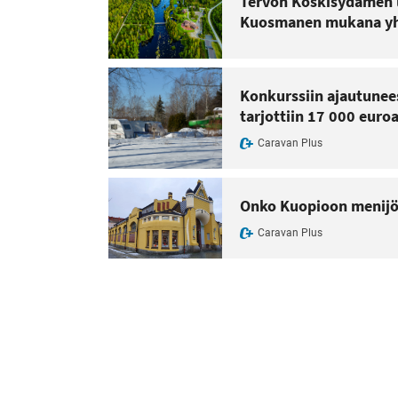
Tervon Koskisydämen le
Kuosmanen mukana yh
Konkurssiin ajautunee
tarjottiin 17 000 euroa
Caravan Plus
Onko Kuopioon menijö
Caravan Plus