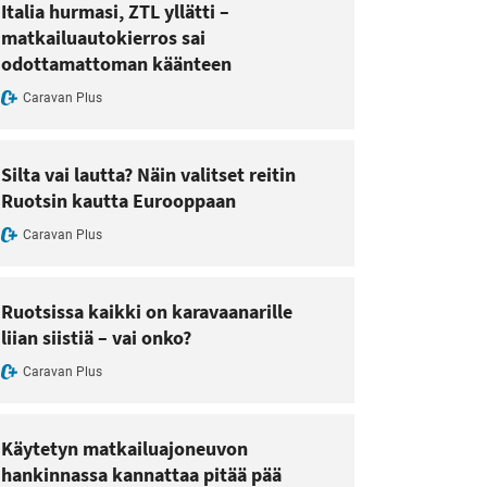
Italia hurmasi, ZTL yllätti –
matkailuautokierros sai
odottamattoman käänteen
Caravan Plus
Silta vai lautta? Näin valitset reitin
Ruotsin kautta Eurooppaan
Caravan Plus
Ruotsissa kaikki on karavaanarille
liian siistiä – vai onko?
Caravan Plus
Käytetyn matkailuajoneuvon
hankinnassa kannattaa pitää pää