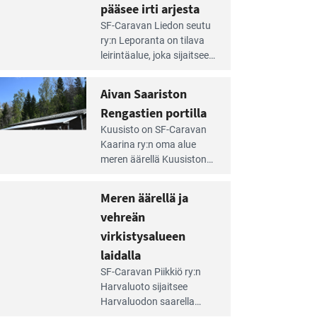
pääsee irti arjesta
e
SF-Caravan Liedon seutu
irintäoppaan
ry:n Leporanta on tilava
tikkeli:
leirintäalue, joka sijaitsee
mpien
metsän kes­kellä
nnalla
kirkasvetisen lammen
Aivan Saariston
äsee
ympärillä. – Lampi on
i
Rengastien portilla
upea ja puhdas, ja se
jesta
e
tarjoaa ympäris­töineen
Kuusisto on SF-Caravan
irintäoppaan
kauniit maisemat ja
Kaarina ry:n oma alue
tikkeli:
loistavat virkistäytymis­
meren äärellä Kuusiston
van
mahdollisuudet.
saarella. Pie­nehkö
ariston
caravan-alue on
Meren äärellä ja
ngastien
lapsiystävällinen,
rtilla
vehreän
rauhallinen ja
silmiinpistävän siisti.
virkistysalueen
e
laidalla
irintäoppaan
SF-Caravan Piikkiö ry:n
tikkeli:
Harvaluoto sijait­see
eren
Harvaluodon saarella
rellä
Turun kaakkois­puolella.