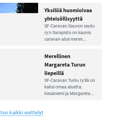
Yhdistys on vuokrannut
hreän
Yksilöä huomioivaa
rkistysalueen
käyttöön­sä osan kunnan
yhteisöllisyyttä
idalla
viiden hehtaarin
e
virkistysalueesta.
SF-Caravan Sauvon seutu
irintäoppaan
ry:n Sarapisto on kaunis
tikkeli:
caravan-alue meren
silöä
rannalla, vasta­päätä
omioivaa
Kemiön saarta. Alueella
Merellinen
teisöllisyyttä
on 130 sähköllä
Margareta Turun
varustettua caravan-paik­
kaa sekä kymmenen
liepeillä
e
paikkaa ilman sähköä.
SF-Caravan Turku ry:llä on
irintäoppaan
kaksi omaa aluet­ta:
tikkeli:
Kesäniemi ja Margareta.
rellinen
rgareta
Lisäksi yhdis­tys hoitaa
urun
Ruissalo Campingin
epeillä
tso kaikki esittelyt
talvialue­toimintaa.