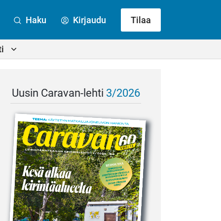
Haku
Kirjaudu
Tilaa
i
Uusin Caravan-lehti
3/2026