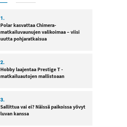
1.
Polar kasvattaa Chimera-
matkailuvaunujen valikoimaa – viisi
uutta pohjaratkaisua
2.
Hobby laajentaa Prestige T -
matkailuautojen mallistoaan
3.
Sallittua vai ei? Näissä paikoissa yövyt
luvan kanssa