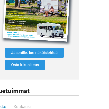
Jäsenille: lue näköislehteä
Osta lukuoikeus
uetuimmat
uetuimmat
ikko
Kuukausi