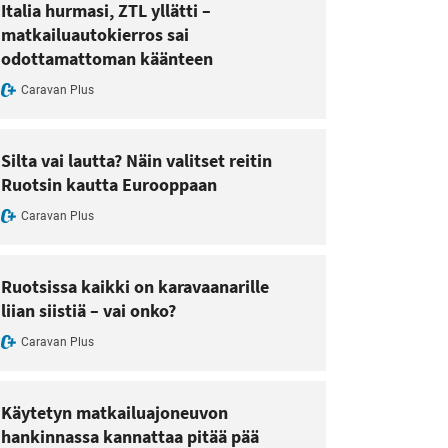
Italia hurmasi, ZTL yllätti –
matkailuautokierros sai
odottamattoman käänteen
Caravan Plus
Silta vai lautta? Näin valitset reitin
Ruotsin kautta Eurooppaan
Caravan Plus
Ruotsissa kaikki on karavaanarille
liian siistiä – vai onko?
Caravan Plus
Käytetyn matkailuajoneuvon
hankinnassa kannattaa pitää pää