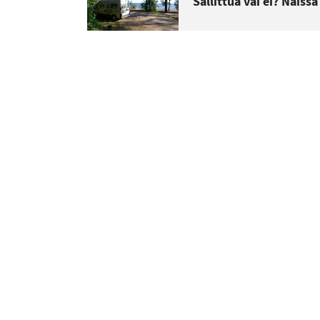
Sallittua vai ei? Näiss