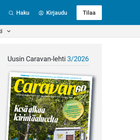
Haku
Kirjaudu
Tilaa
i
Uusin Caravan-lehti
3/2026