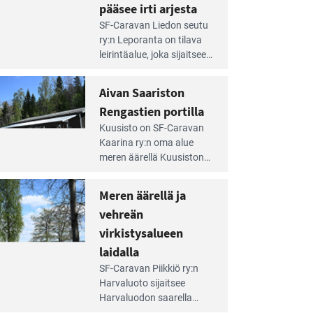
pääsee irti arjesta
e
SF-Caravan Liedon seutu
irintäoppaan
ry:n Leporanta on tilava
tikkeli:
leirintäalue, joka sijaitsee
mpien
metsän kes­kellä
nnalla
kirkasvetisen lammen
Aivan Saariston
äsee
ympärillä. – Lampi on
i
Rengastien portilla
upea ja puhdas, ja se
jesta
e
tarjoaa ympäris­töineen
Kuusisto on SF-Caravan
irintäoppaan
kauniit maisemat ja
Kaarina ry:n oma alue
tikkeli:
loistavat virkistäytymis­
meren äärellä Kuusiston
van
mahdollisuudet.
saarella. Pie­nehkö
ariston
caravan-alue on
Meren äärellä ja
ngastien
lapsiystävällinen,
rtilla
vehreän
rauhallinen ja
silmiinpistävän siisti.
virkistysalueen
e
laidalla
irintäoppaan
SF-Caravan Piikkiö ry:n
tikkeli:
Harvaluoto sijait­see
eren
Harvaluodon saarella
rellä
Turun kaakkois­puolella.