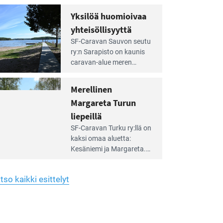
Yhdistys on vuokrannut
hreän
Yksilöä huomioivaa
rkistysalueen
käyttöön­sä osan kunnan
yhteisöllisyyttä
idalla
viiden hehtaarin
e
virkistysalueesta.
SF-Caravan Sauvon seutu
irintäoppaan
ry:n Sarapisto on kaunis
tikkeli:
caravan-alue meren
silöä
rannalla, vasta­päätä
omioivaa
Kemiön saarta. Alueella
Merellinen
teisöllisyyttä
on 130 sähköllä
Margareta Turun
varustettua caravan-paik­
kaa sekä kymmenen
liepeillä
e
paikkaa ilman sähköä.
SF-Caravan Turku ry:llä on
irintäoppaan
kaksi omaa aluet­ta:
tikkeli:
Kesäniemi ja Margareta.
rellinen
rgareta
Lisäksi yhdis­tys hoitaa
urun
Ruissalo Campingin
epeillä
tso kaikki esittelyt
talvialue­toimintaa.