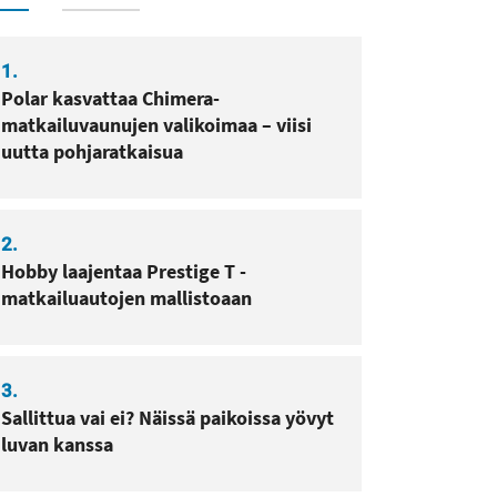
1.
Polar kasvattaa Chimera-
matkailuvaunujen valikoimaa – viisi
uutta pohjaratkaisua
2.
Hobby laajentaa Prestige T -
matkailuautojen mallistoaan
3.
Sallittua vai ei? Näissä paikoissa yövyt
luvan kanssa