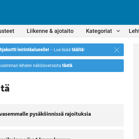
usteet
Liikenne & ajotaito
Kategoriat
Leht
Sulje
hjakortti leirintäalueelle!
– Lue lisää
täältä
!
ilmoitus
usimman lehden näköisversiota
tästä
.
ntä
 vasemmalle pysäköinnissä rajoituksia