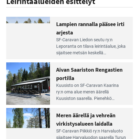
Leirintäalueiden esittelyt
Lampien rannalla pääsee irti
arjesta
Lue
SF-Caravan Liedon seutu ry:n
Leirintäoppaan
Leporanta on tilava leirintäalue, joka
artikkeli:
sijaitsee metsän kes­kellä
Lampien
kirkasvetisen lammen ympärillä. –
rannalla
Lampi on upea ja puhdas, ja se
Aivan Saariston Rengastien
pääsee
tarjoaa ympäris­töineen kauniit
irti
portilla
maisemat ja loistavat virkistäytymis­
arjesta
Lue
mahdollisuudet.
Kuusisto on SF-Caravan Kaarina
Leirintäoppaan
ry:n oma alue meren äärellä
artikkeli:
Kuusiston saarella. Pie­nehkö
Aivan
caravan-alue on lapsiystävällinen,
Saariston
rauhallinen ja silmiinpistävän siisti.
Meren äärellä ja vehreän
Rengastien
portilla
virkistysalueen laidalla
Lue
SF-Caravan Piikkiö ry:n Harvaluoto
Leirintäoppaan
sijait­see Harvaluodon saarella Turun