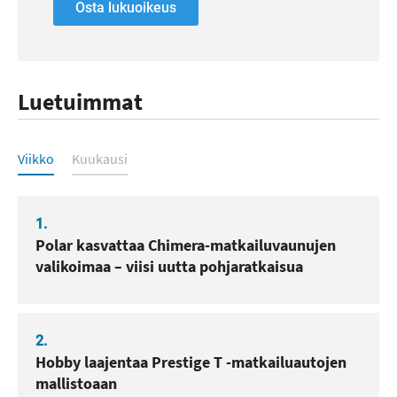
Osta lukuoikeus
Luetuimmat
Luetuimmat
Viikko
Kuukausi
1.
Polar kasvattaa Chimera-matkailuvaunujen
valikoimaa – viisi uutta pohjaratkaisua
2.
Hobby laajentaa Prestige T -matkailuautojen
mallistoaan