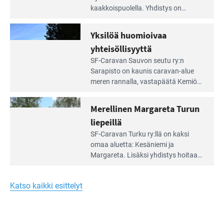
artikkeli:
kaakkois­puolella. Yhdistys on
Meren
vuokrannut käyttöön­sä osan
äärellä
kunnan viiden hehtaarin
Yksilöä huomioivaa
ja
virkistysalueesta.
vehreän
yhteisöllisyyttä
virkistysalueen
Lue
SF-Caravan Sauvon seutu ry:n
laidalla
Leirintäoppaan
Sarapisto on kaunis caravan-alue
artikkeli:
meren rannalla, vasta­päätä Kemiön
Yksilöä
saarta. Alueella on 130 sähköllä
huomioivaa
varustettua caravan-paik­kaa sekä
Merellinen Margareta Turun
yhteisöllisyyttä
kymmenen paikkaa ilman sähköä.
liepeillä
Lue
SF-Caravan Turku ry:llä on kaksi
Leirintäoppaan
omaa aluet­ta: Kesäniemi ja
artikkeli:
Margareta. Lisäksi yhdis­tys hoitaa
Merellinen
Ruissalo Campingin talvialue­
Margareta
toimintaa.
Turun
Katso kaikki esittelyt
liepeillä