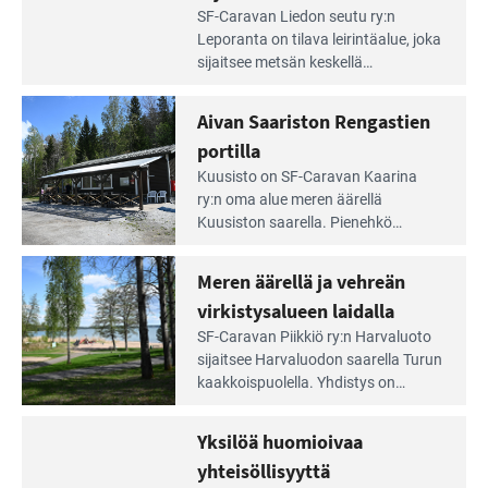
Lue
SF-Caravan Liedon seutu ry:n
Leirintäoppaan
Leporanta on tilava leirintäalue, joka
artikkeli:
sijaitsee metsän kes­kellä
Lampien
kirkasvetisen lammen ympärillä. –
rannalla
Lampi on upea ja puhdas, ja se
Aivan Saariston Rengastien
pääsee
tarjoaa ympäris­töineen kauniit
irti
portilla
maisemat ja loistavat virkistäytymis­
arjesta
Lue
mahdollisuudet.
Kuusisto on SF-Caravan Kaarina
Leirintäoppaan
ry:n oma alue meren äärellä
artikkeli:
Kuusiston saarella. Pie­nehkö
Aivan
caravan-alue on lapsiystävällinen,
Saariston
rauhallinen ja silmiinpistävän siisti.
Meren äärellä ja vehreän
Rengastien
portilla
virkistysalueen laidalla
Lue
SF-Caravan Piikkiö ry:n Harvaluoto
Leirintäoppaan
sijait­see Harvaluodon saarella Turun
artikkeli:
kaakkois­puolella. Yhdistys on
Meren
vuokrannut käyttöön­sä osan
äärellä
kunnan viiden hehtaarin
Yksilöä huomioivaa
ja
virkistysalueesta.
vehreän
yhteisöllisyyttä
virkistysalueen