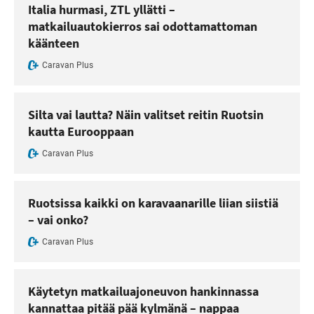
Italia hurmasi, ZTL yllätti –
matkailuautokierros sai odottamattoman
käänteen
Caravan Plus
Silta vai lautta? Näin valitset reitin Ruotsin
kautta Eurooppaan
Caravan Plus
Ruotsissa kaikki on karavaanarille liian siistiä
– vai onko?
Caravan Plus
Käytetyn matkailuajoneuvon hankinnassa
kannattaa pitää pää kylmänä – nappaa