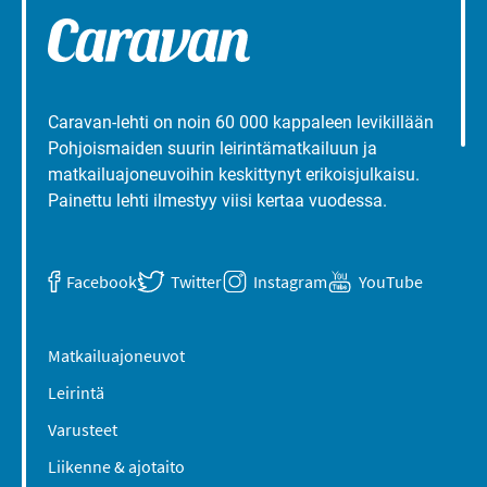
Caravan-lehti on noin 60 000 kappaleen levikillään
Pohjoismaiden suurin leirintämatkailuun ja
matkailuajoneuvoihin keskittynyt erikoisjulkaisu.
Painettu lehti ilmestyy viisi kertaa vuodessa.
Facebook
Twitter
Instagram
YouTube
Matkailuajoneuvot
Leirintä
Varusteet
Liikenne & ajotaito