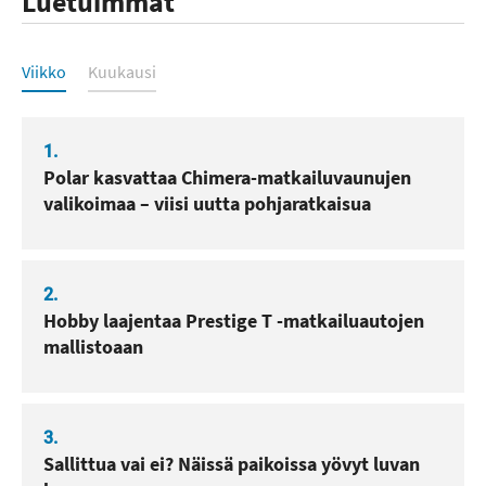
Luetuimmat
Luetuimmat
Viikko
Kuukausi
1.
Polar kasvattaa Chimera-matkailuvaunujen
valikoimaa – viisi uutta pohjaratkaisua
2.
Hobby laajentaa Prestige T -matkailuautojen
mallistoaan
3.
Sallittua vai ei? Näissä paikoissa yövyt luvan