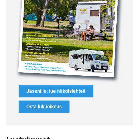
Jäsenille: lue näköislehteä
Osta lukuoikeus