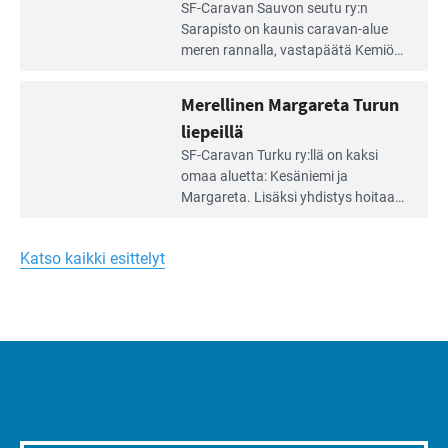
Lue
SF-Caravan Sauvon seutu ry:n
laidalla
Leirintäoppaan
Sarapisto on kaunis caravan-alue
artikkeli:
meren rannalla, vasta­päätä Kemiön
Yksilöä
saarta. Alueella on 130 sähköllä
huomioivaa
varustettua caravan-paik­kaa sekä
Merellinen Margareta Turun
yhteisöllisyyttä
kymmenen paikkaa ilman sähköä.
liepeillä
Lue
SF-Caravan Turku ry:llä on kaksi
Leirintäoppaan
omaa aluet­ta: Kesäniemi ja
artikkeli:
Margareta. Lisäksi yhdis­tys hoitaa
Merellinen
Ruissalo Campingin talvialue­
Margareta
toimintaa.
Turun
Katso kaikki esittelyt
liepeillä