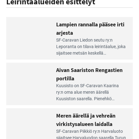
Leirintäalueiden esittelyt
Lampien rannalla pääsee irti
arjesta
Lue
SF-Caravan Liedon seutu ry:n
Leirintäoppaan
Leporanta on tilava leirintäalue, joka
artikkeli:
sijaitsee metsän kes­kellä
Lampien
kirkasvetisen lammen ympärillä. –
rannalla
Lampi on upea ja puhdas, ja se
Aivan Saariston Rengastien
pääsee
tarjoaa ympäris­töineen kauniit
irti
portilla
maisemat ja loistavat virkistäytymis­
arjesta
Lue
mahdollisuudet.
Kuusisto on SF-Caravan Kaarina
Leirintäoppaan
ry:n oma alue meren äärellä
artikkeli:
Kuusiston saarella. Pie­nehkö
Aivan
caravan-alue on lapsiystävällinen,
Saariston
rauhallinen ja silmiinpistävän siisti.
Meren äärellä ja vehreän
Rengastien
portilla
virkistysalueen laidalla
Lue
SF-Caravan Piikkiö ry:n Harvaluoto
Leirintäoppaan
sijait­see Harvaluodon saarella Turun