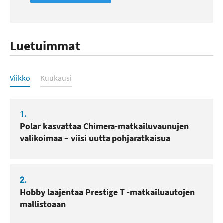
Luetuimmat
Luetuimmat
Viikko
Kuukausi
1.
Polar kasvattaa Chimera-matkailuvaunujen
valikoimaa – viisi uutta pohjaratkaisua
2.
Hobby laajentaa Prestige T -matkailuautojen
mallistoaan