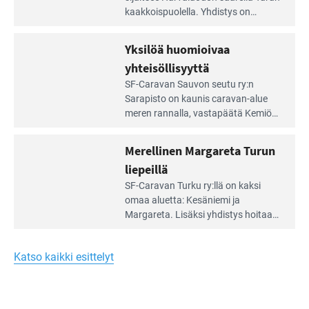
artikkeli:
kaakkois­puolella. Yhdistys on
Meren
vuokrannut käyttöön­sä osan
äärellä
kunnan viiden hehtaarin
Yksilöä huomioivaa
ja
virkistysalueesta.
vehreän
yhteisöllisyyttä
virkistysalueen
Lue
SF-Caravan Sauvon seutu ry:n
laidalla
Leirintäoppaan
Sarapisto on kaunis caravan-alue
artikkeli:
meren rannalla, vasta­päätä Kemiön
Yksilöä
saarta. Alueella on 130 sähköllä
huomioivaa
varustettua caravan-paik­kaa sekä
Merellinen Margareta Turun
yhteisöllisyyttä
kymmenen paikkaa ilman sähköä.
liepeillä
Lue
SF-Caravan Turku ry:llä on kaksi
Leirintäoppaan
omaa aluet­ta: Kesäniemi ja
artikkeli:
Margareta. Lisäksi yhdis­tys hoitaa
Merellinen
Ruissalo Campingin talvialue­
Margareta
toimintaa.
Turun
Katso kaikki esittelyt
liepeillä