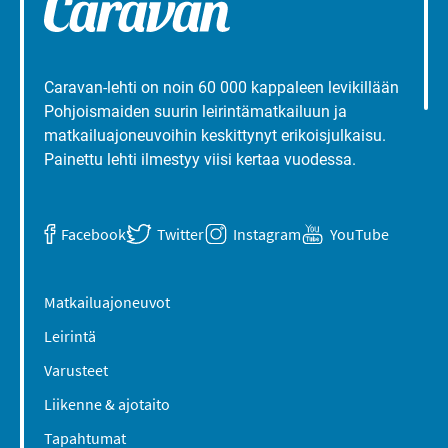
Caravan-lehti on noin 60 000 kappaleen levikillään
Pohjoismaiden suurin leirintämatkailuun ja
matkailuajoneuvoihin keskittynyt erikoisjulkaisu.
Painettu lehti ilmestyy viisi kertaa vuodessa.
Facebook
Twitter
Instagram
YouTube
Matkailuajoneuvot
Leirintä
Varusteet
Liikenne & ajotaito
Tapahtumat