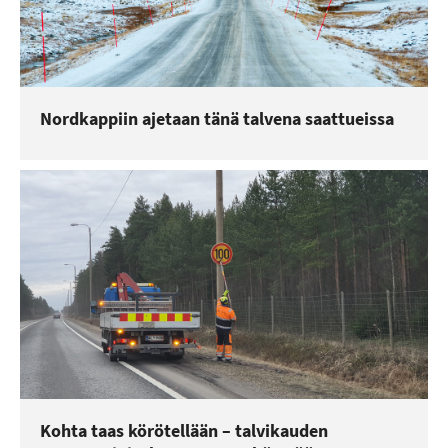
Nordkappiin ajetaan tänä talvena saattueissa
Kohta taas körötellään – talvikauden