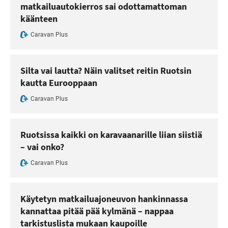
matkailuautokierros sai odottamattoman
käänteen
Caravan Plus
Silta vai lautta? Näin valitset reitin Ruotsin
kautta Eurooppaan
Caravan Plus
Ruotsissa kaikki on karavaanarille liian siistiä
– vai onko?
Caravan Plus
Käytetyn matkailuajoneuvon hankinnassa
kannattaa pitää pää kylmänä – nappaa
tarkistuslista mukaan kaupoille