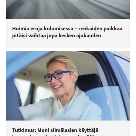
Huimia eroja kulumisessa – renkaiden paikkaa
pitäisi vaihtaa jopa kesken ajokauden
Tutkimus: Moni silmälasien käyttäjä