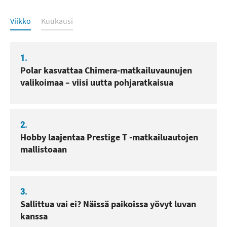
Luetuimmat
Viikko
Kuukausi
1.
Polar kasvattaa Chimera-matkailuvaunujen
valikoimaa – viisi uutta pohjaratkaisua
2.
Hobby laajentaa Prestige T -matkailuautojen
mallistoaan
3.
Sallittua vai ei? Näissä paikoissa yövyt luvan
kanssa