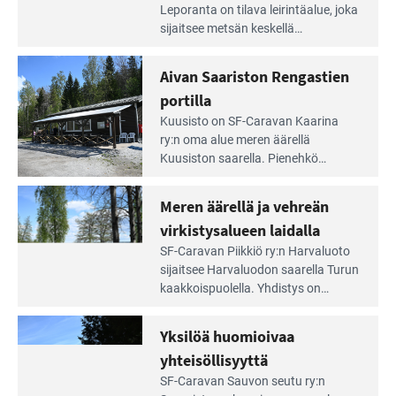
Leirintäoppaan
Leporanta on tilava leirintäalue, joka
artikkeli:
sijaitsee metsän kes­kellä
Lampien
kirkasvetisen lammen ympärillä. –
rannalla
Lampi on upea ja puhdas, ja se
Aivan Saariston Rengastien
pääsee
tarjoaa ympäris­töineen kauniit
irti
portilla
maisemat ja loistavat virkistäytymis­
arjesta
Lue
mahdollisuudet.
Kuusisto on SF-Caravan Kaarina
Leirintäoppaan
ry:n oma alue meren äärellä
artikkeli:
Kuusiston saarella. Pie­nehkö
Aivan
caravan-alue on lapsiystävällinen,
Saariston
rauhallinen ja silmiinpistävän siisti.
Meren äärellä ja vehreän
Rengastien
portilla
virkistysalueen laidalla
Lue
SF-Caravan Piikkiö ry:n Harvaluoto
Leirintäoppaan
sijait­see Harvaluodon saarella Turun
artikkeli:
kaakkois­puolella. Yhdistys on
Meren
vuokrannut käyttöön­sä osan
äärellä
kunnan viiden hehtaarin
Yksilöä huomioivaa
ja
virkistysalueesta.
vehreän
yhteisöllisyyttä
virkistysalueen
Lue
SF-Caravan Sauvon seutu ry:n
laidalla