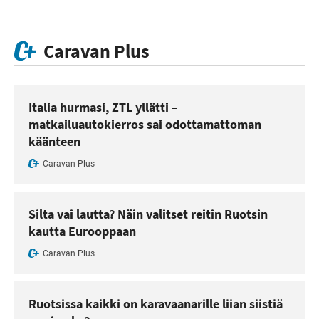
Caravan Plus
Italia hurmasi, ZTL yllätti –
matkailuautokierros sai odottamattoman
käänteen
Caravan Plus
Silta vai lautta? Näin valitset reitin Ruotsin
kautta Eurooppaan
Caravan Plus
Ruotsissa kaikki on karavaanarille liian siistiä