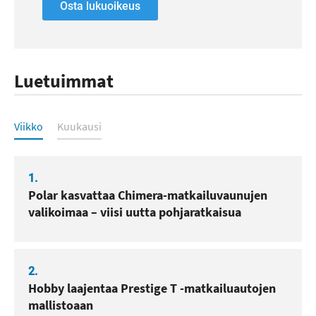
Osta lukuoikeus
Luetuimmat
Luetuimmat
Viikko
Kuukausi
1.
Polar kasvattaa Chimera-matkailuvaunujen
valikoimaa – viisi uutta pohjaratkaisua
2.
Hobby laajentaa Prestige T -matkailuautojen
mallistoaan