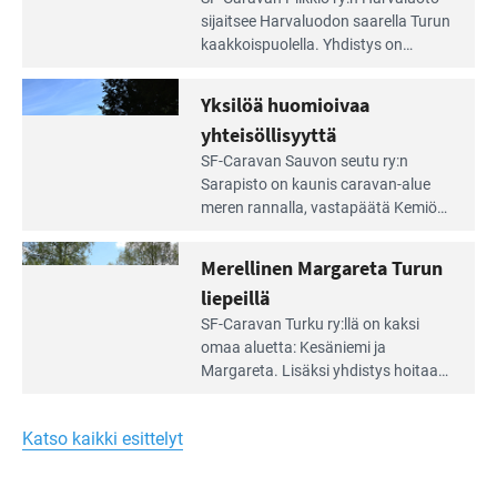
Leirintäoppaan
sijait­see Harvaluodon saarella Turun
artikkeli:
kaakkois­puolella. Yhdistys on
Meren
vuokrannut käyttöön­sä osan
äärellä
kunnan viiden hehtaarin
Yksilöä huomioivaa
ja
virkistysalueesta.
vehreän
yhteisöllisyyttä
virkistysalueen
Lue
SF-Caravan Sauvon seutu ry:n
laidalla
Leirintäoppaan
Sarapisto on kaunis caravan-alue
artikkeli:
meren rannalla, vasta­päätä Kemiön
Yksilöä
saarta. Alueella on 130 sähköllä
huomioivaa
varustettua caravan-paik­kaa sekä
Merellinen Margareta Turun
yhteisöllisyyttä
kymmenen paikkaa ilman sähköä.
liepeillä
Lue
SF-Caravan Turku ry:llä on kaksi
Leirintäoppaan
omaa aluet­ta: Kesäniemi ja
artikkeli:
Margareta. Lisäksi yhdis­tys hoitaa
Merellinen
Ruissalo Campingin talvialue­
Margareta
toimintaa.
Turun
Katso kaikki esittelyt
liepeillä