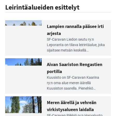
Leirintäalueiden esittelyt
Lampien rannalla pääsee irti
arjesta
Lue
SF-Caravan Liedon seutu ry:n
Leirintäoppaan
Leporanta on tilava leirintäalue, joka
artikkeli:
sijaitsee metsän kes­kellä
Lampien
kirkasvetisen lammen ympärillä. –
rannalla
Lampi on upea ja puhdas, ja se
Aivan Saariston Rengastien
pääsee
tarjoaa ympäris­töineen kauniit
irti
portilla
maisemat ja loistavat virkistäytymis­
arjesta
Lue
mahdollisuudet.
Kuusisto on SF-Caravan Kaarina
Leirintäoppaan
ry:n oma alue meren äärellä
artikkeli:
Kuusiston saarella. Pie­nehkö
Aivan
caravan-alue on lapsiystävällinen,
Saariston
rauhallinen ja silmiinpistävän siisti.
Meren äärellä ja vehreän
Rengastien
portilla
virkistysalueen laidalla
Lue
SF-Caravan Piikkiö ry:n Harvaluoto