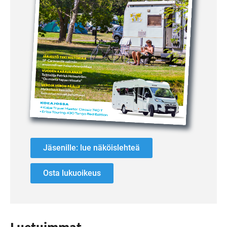
Jäsenille: lue näköislehteä
Osta lukuoikeus
Luetuimmat