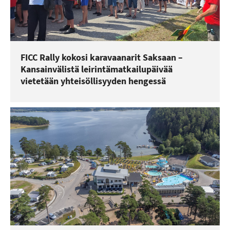
FICC Rally kokosi karavaanarit Saksaan –
Kansainvälistä leirintämatkailupäivää
vietetään yhteisöllisyyden hengessä