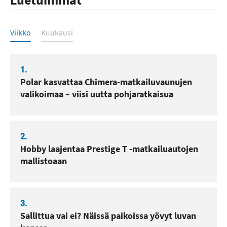
Luetuimmat
Viikko
Kuukausi
1.
Polar kasvattaa Chimera-matkailuvaunujen
valikoimaa – viisi uutta pohjaratkaisua
2.
Hobby laajentaa Prestige T -matkailuautojen
mallistoaan
3.
Sallittua vai ei? Näissä paikoissa yövyt luvan