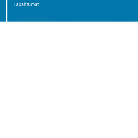
Tapahtumat
Suomen Caravan Media Oy
Viipurintie 58
13210 Hämeenlinna
Yhteystiedot
© 2016-2026 Caravan-lehti / Suomen Caravan
Media Oy
Tietosuojaseloste
Käyttöehdot
Evästeasetukset