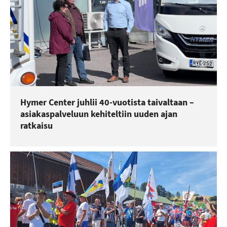
Hymer Center juhlii 40-vuotista taivaltaan –
asiakaspalveluun kehiteltiin uuden ajan
ratkaisu