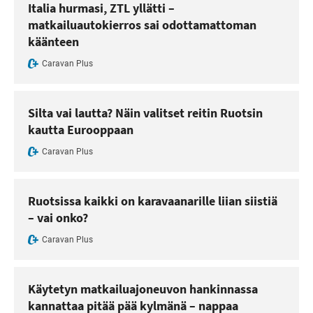
Italia hurmasi, ZTL yllätti –
matkailuautokierros sai odottamattoman
käänteen
Caravan Plus
Silta vai lautta? Näin valitset reitin Ruotsin
kautta Eurooppaan
Caravan Plus
Ruotsissa kaikki on karavaanarille liian siistiä
– vai onko?
Caravan Plus
Käytetyn matkailuajoneuvon hankinnassa
kannattaa pitää pää kylmänä – nappaa