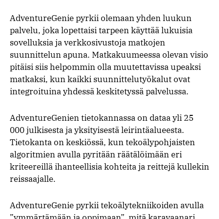
AdventureGenie pyrkii olemaan yhden luukun
palvelu, joka lopettaisi tarpeen käyttää lukuisia
sovelluksia ja verkkosivustoja matkojen
suunnittelun apuna. Matkakuumeessa olevan visio
pitäisi siis helpommin olla muutettavissa upeaksi
matkaksi, kun kaikki suunnittelutyökalut ovat
integroituina yhdessä keskitetyssä palvelussa.
AdventureGenien tietokannassa on dataa yli 25
000 julkisesta ja yksityisestä leirintäalueesta.
Tietokanta on keskiössä, kun tekoälypohjaisten
algoritmien avulla pyritään räätälöimään eri
kriteereillä ihanteellisia kohteita ja reittejä kullekin
reissaajalle.
AdventureGenie pyrkii tekoälytekniikoiden avulla
”ymmärtämään ja oppimaan”, mitä karavaanari