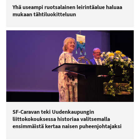
Yhä useampi ruotsalainen leirintäalue haluaa
mukaan tähtiluokitteluun
SF-Caravan teki Uudenkaupungin
liittokokouksessa historiaa valitsemalla
ensimmäistä kertaa naisen puheenjohtajaksi