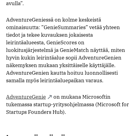
avulla”.
AdventureGeniessä on kolme keskeistä
ominaisuutta: ”GenieSummaries” vetää yhteen
tiedot ja tekee kuvauksen jokaisesta
leirintäalueesta, GenieScores on
luokitusjärjestelmä ja GenieMatch näyttää, miten
hyvin kukin leirintäalue sopii AdventureGenien
näkemyksen mukaan yksittäiselle käyttäjälle.
AdventureGenien kautta hoituu luonnollisesti
samalla myös leirintäaluepaikan varaus.
AdventureGenie
on mukana Microsoftin
tukemassa startup-yritysohjelmassa (Microsoft for
Startups Founders Hub).