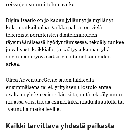
reissujen suunnittelun avuksi.
Digitalisaatio on jo kauan jyllännyt ja myllänyt
koko matkailualaa. Vaikka paljon on vielä
tekemistä perinteisten digitekniikoiden
täysimääräisessä hyödyntämisessä, tekoäly tunkee
jo vahvasti kaikkialle, ja päätyy aikanaan yhä
enemmän myös osaksi leirintämatkailijoiden
arkea.
Olipa AdventureGenie sitten liikkeellä
ensimmäisenä tai ei, yrityksen ulostulo antaa
osaltaan yhden esimerkin siitä, mitä tekoäly muun
muassa voisi tuoda esimerkiksi matkailuautolla tai
-vaunulla matkaileville.
Kaikki tarvittava yhdestä paikasta