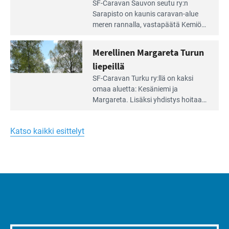
Lue
SF-Caravan Sauvon seutu ry:n
laidalla
Leirintäoppaan
Sarapisto on kaunis caravan-alue
artikkeli:
meren rannalla, vasta­päätä Kemiön
Yksilöä
saarta. Alueella on 130 sähköllä
huomioivaa
varustettua caravan-paik­kaa sekä
Merellinen Margareta Turun
yhteisöllisyyttä
kymmenen paikkaa ilman sähköä.
liepeillä
Lue
SF-Caravan Turku ry:llä on kaksi
Leirintäoppaan
omaa aluet­ta: Kesäniemi ja
artikkeli:
Margareta. Lisäksi yhdis­tys hoitaa
Merellinen
Ruissalo Campingin talvialue­
Margareta
toimintaa.
Turun
Katso kaikki esittelyt
liepeillä