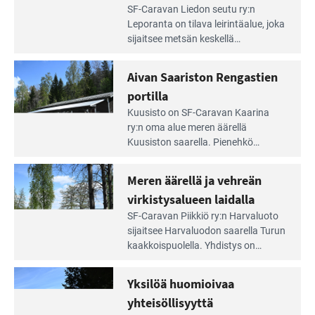
Lue
SF-Caravan Liedon seutu ry:n
Leirintäoppaan
Leporanta on tilava leirintäalue, joka
artikkeli:
sijaitsee metsän kes­kellä
Lampien
kirkasvetisen lammen ympärillä. –
rannalla
Lampi on upea ja puhdas, ja se
Aivan Saariston Rengastien
pääsee
tarjoaa ympäris­töineen kauniit
irti
portilla
maisemat ja loistavat virkistäytymis­
arjesta
Lue
mahdollisuudet.
Kuusisto on SF-Caravan Kaarina
Leirintäoppaan
ry:n oma alue meren äärellä
artikkeli:
Kuusiston saarella. Pie­nehkö
Aivan
caravan-alue on lapsiystävällinen,
Saariston
rauhallinen ja silmiinpistävän siisti.
Meren äärellä ja vehreän
Rengastien
portilla
virkistysalueen laidalla
Lue
SF-Caravan Piikkiö ry:n Harvaluoto
Leirintäoppaan
sijait­see Harvaluodon saarella Turun
artikkeli:
kaakkois­puolella. Yhdistys on
Meren
vuokrannut käyttöön­sä osan
äärellä
kunnan viiden hehtaarin
Yksilöä huomioivaa
ja
virkistysalueesta.
vehreän
yhteisöllisyyttä
virkistysalueen