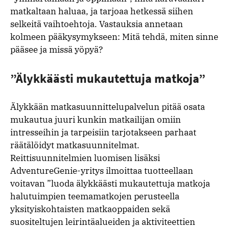
matkaltaan haluaa, ja tarjoaa hetkessä siihen
selkeitä vaihtoehtoja. Vastauksia annetaan
kolmeen pääkysymykseen: Mitä tehdä, miten sinne
pääsee ja missä yöpyä?
”Älykkäästi mukautettuja matkoja”
Älykkään matkasuunnittelupalvelun pitää osata
mukautua juuri kunkin matkailijan omiin
intresseihin ja tarpeisiin tarjotakseen parhaat
räätälöidyt matkasuunnitelmat.
Reittisuunnitelmien luomisen lisäksi
AdventureGenie-yritys ilmoittaa tuotteellaan
voitavan ”luoda älykkäästi mukautettuja matkoja
halutuimpien teemamatkojen perusteella
yksityiskohtaisten matkaoppaiden sekä
suositeltujen leirintäalueiden ja aktiviteettien