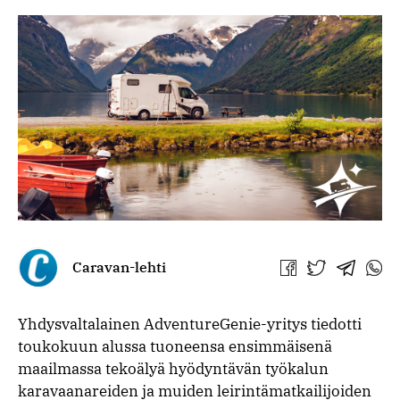
Caravan-lehti
Jaa
Jaa
Jaa
Jaa
Facebookissa
Twitterissä
Telegra
What
Yhdysvaltalainen AdventureGenie-yritys tiedotti
toukokuun alussa tuoneensa ensimmäisenä
maailmassa tekoälyä hyödyntävän työkalun
karavaanareiden ja muiden leirintämatkailijoiden