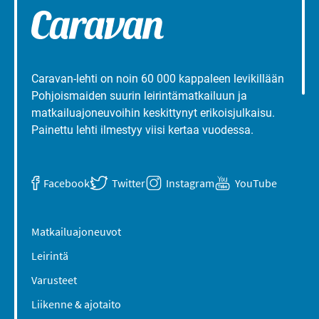
Caravan-lehti on noin 60 000 kappaleen levikillään
Pohjoismaiden suurin leirintämatkailuun ja
matkailuajoneuvoihin keskittynyt erikoisjulkaisu.
Painettu lehti ilmestyy viisi kertaa vuodessa.
Facebook
Twitter
Instagram
YouTube
Matkailuajoneuvot
Leirintä
Varusteet
Liikenne & ajotaito