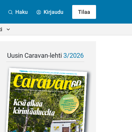
Haku
Kirjaudu
Tilaa
i
Uusin Caravan-lehti
3/2026