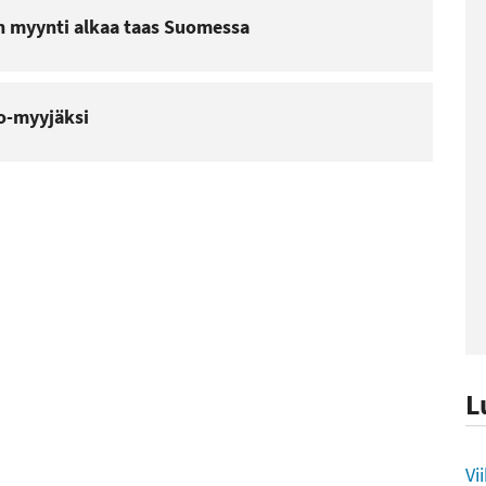
n myynti alkaa taas Suomessa
o-myyjäksi
L
L
Vi