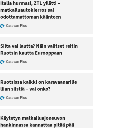
Italia hurmasi, ZTL yllätti –
matkailuautokierros sai
odottamattoman käänteen
Caravan Plus
Silta vai lautta? Näin valitset reitin
Ruotsin kautta Eurooppaan
Caravan Plus
Ruotsissa kaikki on karavaanarille
liian siistiä – vai onko?
Caravan Plus
Käytetyn matkailuajoneuvon
hankinnassa kannattaa pitää pää