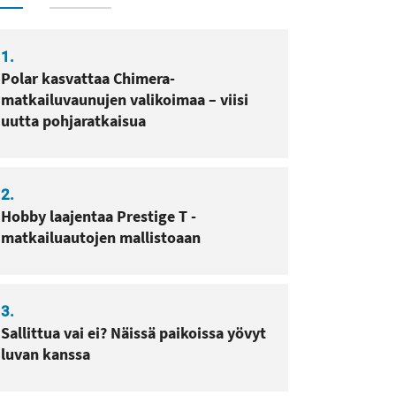
1.
Polar kasvattaa Chimera-
matkailuvaunujen valikoimaa – viisi
uutta pohjaratkaisua
2.
Hobby laajentaa Prestige T -
matkailuautojen mallistoaan
3.
Sallittua vai ei? Näissä paikoissa yövyt
luvan kanssa