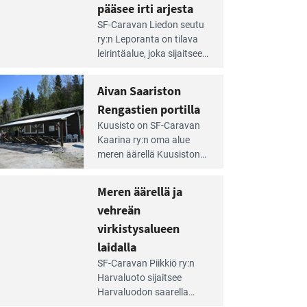
pääsee irti arjesta
e
SF-Caravan Liedon seutu
irintäoppaan
ry:n Leporanta on tilava
tikkeli:
leirintäalue, joka sijaitsee
mpien
metsän kes­kellä
nnalla
kirkasvetisen lammen
Aivan Saariston
äsee
ympärillä. – Lampi on
i
Rengastien portilla
upea ja puhdas, ja se
jesta
e
tarjoaa ympäris­töineen
Kuusisto on SF-Caravan
irintäoppaan
kauniit maisemat ja
Kaarina ry:n oma alue
tikkeli:
loistavat virkistäytymis­
meren äärellä Kuusiston
van
mahdollisuudet.
saarella. Pie­nehkö
ariston
caravan-alue on
Meren äärellä ja
ngastien
lapsiystävällinen,
rtilla
vehreän
rauhallinen ja
silmiinpistävän siisti.
virkistysalueen
e
laidalla
irintäoppaan
SF-Caravan Piikkiö ry:n
tikkeli:
Harvaluoto sijait­see
eren
Harvaluodon saarella
rellä
Turun kaakkois­puolella.