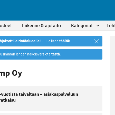
usteet
Liikenne & ajotaito
Kategoriat
Leht
Sulje
hjakortti leirintäalueelle!
– Lue lisää
täältä
!
ilmoitus
usimman lehden näköisversiota
tästä
.
amp Oy
-vuotista taivaltaan – asiakaspalveluun
ratkaisu