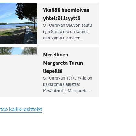
Yhdistys on vuokrannut
hreän
Yksilöä huomioivaa
rkistysalueen
käyttöön­sä osan kunnan
yhteisöllisyyttä
idalla
viiden hehtaarin
e
virkistysalueesta.
SF-Caravan Sauvon seutu
irintäoppaan
ry:n Sarapisto on kaunis
tikkeli:
caravan-alue meren
silöä
rannalla, vasta­päätä
omioivaa
Kemiön saarta. Alueella
Merellinen
teisöllisyyttä
on 130 sähköllä
Margareta Turun
varustettua caravan-paik­
kaa sekä kymmenen
liepeillä
e
paikkaa ilman sähköä.
SF-Caravan Turku ry:llä on
irintäoppaan
kaksi omaa aluet­ta:
tikkeli:
Kesäniemi ja Margareta.
rellinen
rgareta
Lisäksi yhdis­tys hoitaa
urun
Ruissalo Campingin
epeillä
tso kaikki esittelyt
talvialue­toimintaa.