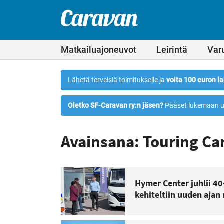
Leirintämatkailun
Siirry
suoraan
erikoislehti
Caravan-
sisältöön
lehti
Matkailuajoneuvot
Leirintä
Var
Lähetä terveisiä toimitukselle ja
voita 100 euron la
Oletko SF-Caravan ry:n jäsen?
Pääset lukemaan u
Avainsana: Touring C
Hymer Center juhlii 40
kehiteltiin uuden ajan 