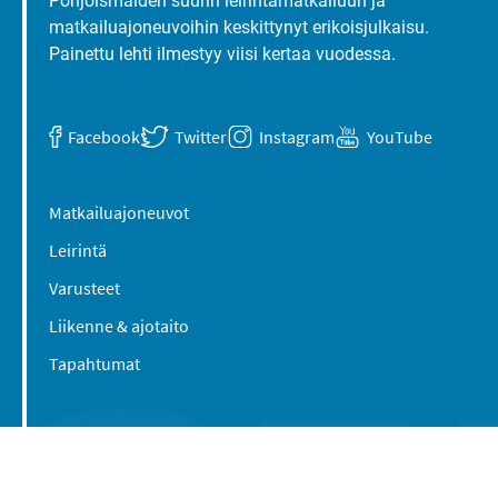
Pohjoismaiden suurin leirintämatkailuun ja
matkailuajoneuvoihin keskittynyt erikoisjulkaisu.
Painettu lehti ilmestyy viisi kertaa vuodessa.
Facebook
Twitter
Instagram
YouTube
Matkailuajoneuvot
Leirintä
Varusteet
Liikenne & ajotaito
Tapahtumat
Suomen Caravan Media Oy