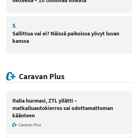
helteellä – 10 toimivaa vinkkiä
5.
Sallittua vai ei? Näissä paikoissa yövyt luvan
kanssa
Caravan Plus
Italia hurmasi, ZTL yllätti –
matkailuautokierros sai odottamattoman
käänteen
Caravan Plus