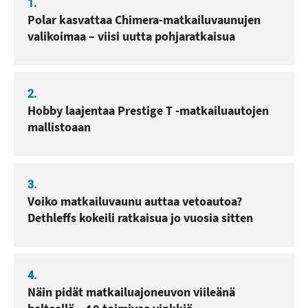
1.
Polar kasvattaa Chimera-matkailuvaunujen
valikoimaa – viisi uutta pohjaratkaisua
2.
Hobby laajentaa Prestige T -matkailuautojen
mallistoaan
3.
Voiko matkailuvaunu auttaa vetoautoa?
Dethleffs kokeili ratkaisua jo vuosia sitten
4.
Näin pidät matkailuajoneuvon viileänä