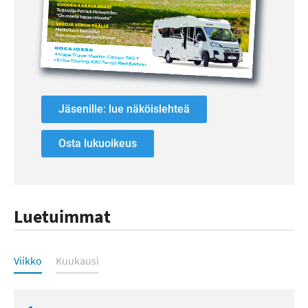
Jäsenille: lue näköislehteä
Osta lukuoikeus
Luetuimmat
Luetuimmat
Viikko
Kuukausi