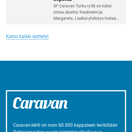
Lue
SF-Caravan Turku ry:llä on kaksi
Leirintäoppaan
omaa aluet­ta: Kesäniemi ja
artikkeli:
Margareta. Lisäksi yhdis­tys hoitaa
Merellinen
Ruissalo Campingin talvialue­
Margareta
toimintaa.
Turun
Katso kaikki esittelyt
liepeillä
Caravan-lehti on noin 60 000 kappaleen levikillään