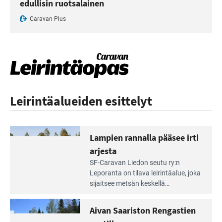
edullisin ruotsalainen
Caravan Plus
Leirintäalueiden esittelyt
Lampien rannalla pääsee irti
arjesta
Lue
SF-Caravan Liedon seutu ry:n
Leirintäoppaan
Leporanta on tilava leirintäalue, joka
artikkeli:
sijaitsee metsän kes­kellä
Lampien
kirkasvetisen lammen ympärillä. –
rannalla
Lampi on upea ja puhdas, ja se
Aivan Saariston Rengastien
pääsee
tarjoaa ympäris­töineen kauniit
irti