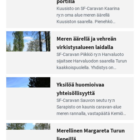
portilla
maisemat ja loistavat virkistäytymis­
arjesta
Lue
mahdollisuudet.
Kuusisto on SF-Caravan Kaarina
Leirintäoppaan
ry:n oma alue meren äärellä
artikkeli:
Kuusiston saarella. Pie­nehkö
Aivan
caravan-alue on lapsiystävällinen,
Saariston
rauhallinen ja silmiinpistävän siisti.
Meren äärellä ja vehreän
Rengastien
portilla
virkistysalueen laidalla
Lue
SF-Caravan Piikkiö ry:n Harvaluoto
Leirintäoppaan
sijait­see Harvaluodon saarella Turun
artikkeli:
kaakkois­puolella. Yhdistys on
Meren
vuokrannut käyttöön­sä osan
äärellä
kunnan viiden hehtaarin
Yksilöä huomioivaa
ja
virkistysalueesta.
vehreän
yhteisöllisyyttä
virkistysalueen
Lue
SF-Caravan Sauvon seutu ry:n
laidalla
Leirintäoppaan
Sarapisto on kaunis caravan-alue
artikkeli:
meren rannalla, vasta­päätä Kemiön
Yksilöä
saarta. Alueella on 130 sähköllä
huomioivaa
varustettua caravan-paik­kaa sekä
Merellinen Margareta Turun
yhteisöllisyyttä
kymmenen paikkaa ilman sähköä.
liepeillä