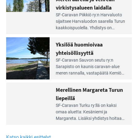
portilla
virkistysalueen laidalla
Lue
SF-Caravan Piikkiö ry:n Harvaluoto
Leirintäoppaan
sijait­see Harvaluodon saarella Turun
artikkeli:
kaakkois­puolella. Yhdistys on
Meren
vuokrannut käyttöön­sä osan
äärellä
kunnan viiden hehtaarin
Yksilöä huomioivaa
ja
virkistysalueesta.
vehreän
yhteisöllisyyttä
virkistysalueen
Lue
SF-Caravan Sauvon seutu ry:n
laidalla
Leirintäoppaan
Sarapisto on kaunis caravan-alue
artikkeli:
meren rannalla, vasta­päätä Kemiön
Yksilöä
saarta. Alueella on 130 sähköllä
huomioivaa
varustettua caravan-paik­kaa sekä
Merellinen Margareta Turun
yhteisöllisyyttä
kymmenen paikkaa ilman sähköä.
liepeillä
Lue
SF-Caravan Turku ry:llä on kaksi
Leirintäoppaan
omaa aluet­ta: Kesäniemi ja
artikkeli:
Margareta. Lisäksi yhdis­tys hoitaa
Merellinen
Ruissalo Campingin talvialue­
Margareta
toimintaa.
Turun
Katso kaikki esittelyt