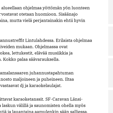
a alueellaan ohjelmaa yöttömän yön luonteen
rvostavat otetaan huomioon. Sisäänajo
aina, mutta vielä perjantainakin ehtii hyvin
nnustreffit Lintulahdessa. Erilaista ohjelmaa
e toiveiden mukaan. Ohjelmassa ovat
okea, lettukestit, elävää musiikkia ja
 Kokko palaa säävarauksella.
 Laamalansaaren juhannustapahtuman
nnosto maljoineen ja puheineen. Iltaa
 vastaavat dj ja karaokelaulajat.
ittavat karaoketanssit. SF-Caravan Länsi-
ja laskun välillä ja saunomisten ohella myös
ä ja lauantaina aamulenkin sään salliessa.