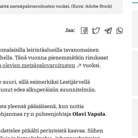
tä­mät­tä metsäpalovaroitusten vuoksi. (Kuva: Adobe Stock)
Jaa:
Jaa
Jaa
Jaa
Jaa
Facebookissa
Twitterissä
Telegrammis
WhatsAp
alaisilla leirintäalueilla tavanomainen
hella. Tänä vuonna pienemmätkin risukasat
 olevien metsäpalovaroitusten
vuoksi.
 suuri, sillä esimerkiksi Lestijärvellä
lunut edes alkuperäisiin suunnitelmiin.
sta yleensä pääsiäisenä, kun noitia
Pohjanmaa ry:n puheenjohtaja
Olavi Vapola
.
telee pitkälti perinteistä kaavaa. Siihen