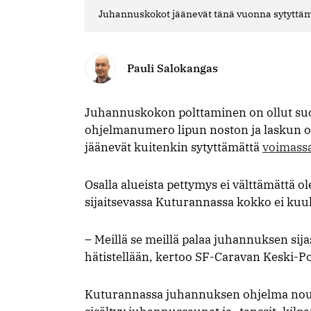
Ju­han­nus­ko­kot jää­ne­vät tänä vuonna sy­tyt­
Pauli Salokangas
Juhannuskokon polttaminen on ollut suom
ohjelmanumero lipun noston ja laskun o
jäänevät kuitenkin sytyttämättä
voimassa
Osalla alueista pettymys ei välttämättä ole
sijaitsevassa Kuturannassa kokko ei kuu
– Meillä se meillä palaa juhannuksen sija
hätistellään, kertoo SF-Caravan Keski-
Kuturannassa juhannuksen ohjelma noudat