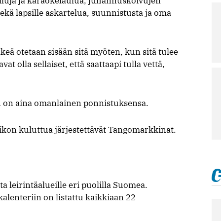
ailuja ja karaokelaulua, juhannuskoivujen
sekä lapsille askartelua, suunnistusta ja oma
keä otetaan sisään sitä myöten, kun sitä tulee
at olla sellaiset, että saattaapi tulla vettä,
n on aina omanlainen ponnistuksensa.
viikon kuluttua järjestettävät Tangomarkkinat.
leirintäalueille eri puolilla Suomea.
lenteriin on listattu kaikkiaan 22