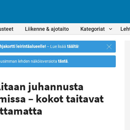
usteet
Liikenne & ajotaito
Kategoriat
Leht
Sulje
hjakortti leirintäalueelle!
– Lue lisää
täältä
!
ilmoitus
usimman lehden näköisversiota
tästä
.
hlitaan juhannusta
missa – kokot taitavat
lttamatta