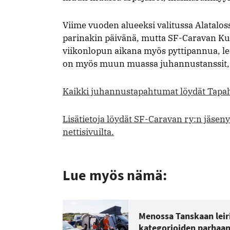
Viime vuoden alueeksi valitussa Alatal
parinakin päivänä, mutta SF-Caravan Kuo
viikonlopun aikana myös pyttipannua, l
on myös muun muassa juhannustanssit, yh
Kaikki juhannustapahtumat löydät Tapa
Lisätietoja löydät SF-Caravan ry:n jäsen
nettisivuilta.
Lue myös nämä:
Menossa Tanskaan leiri
kategorioiden parhaa