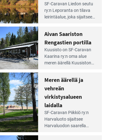
e
SF-Caravan Liedon seutu
irintäoppaan
ry:n Leporanta on tilava
tikkeli:
leirintäalue, joka sijaitsee
mpien
metsän kes­kellä
nnalla
kirkasvetisen lammen
Aivan Saariston
äsee
ympärillä. – Lampi on
i
Rengastien portilla
upea ja puhdas, ja se
jesta
e
tarjoaa ympäris­töineen
Kuusisto on SF-Caravan
irintäoppaan
kauniit maisemat ja
Kaarina ry:n oma alue
tikkeli:
loistavat virkistäytymis­
meren äärellä Kuusiston
van
mahdollisuudet.
saarella. Pie­nehkö
ariston
caravan-alue on
Meren äärellä ja
ngastien
lapsiystävällinen,
rtilla
vehreän
rauhallinen ja
silmiinpistävän siisti.
virkistysalueen
e
laidalla
irintäoppaan
SF-Caravan Piikkiö ry:n
tikkeli:
Harvaluoto sijait­see
eren
Harvaluodon saarella
rellä
Turun kaakkois­puolella.
Yhdistys on vuokrannut