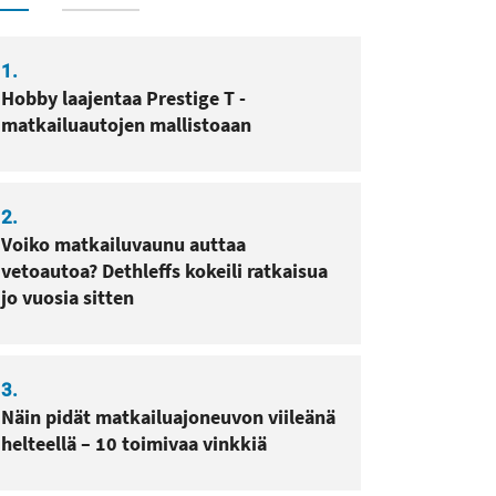
1.
Hobby laajentaa Prestige T -
matkailuautojen mallistoaan
sa
pissa
2.
Voiko matkailuvaunu auttaa
vetoautoa? Dethleffs kokeili ratkaisua
jo vuosia sitten
3.
Näin pidät matkailuajoneuvon viileänä
helteellä – 10 toimivaa vinkkiä