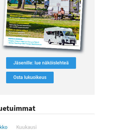
Jäsenille: lue näköislehteä
Osta lukuoikeus
uetuimmat
uetuimmat
ikko
Kuukausi