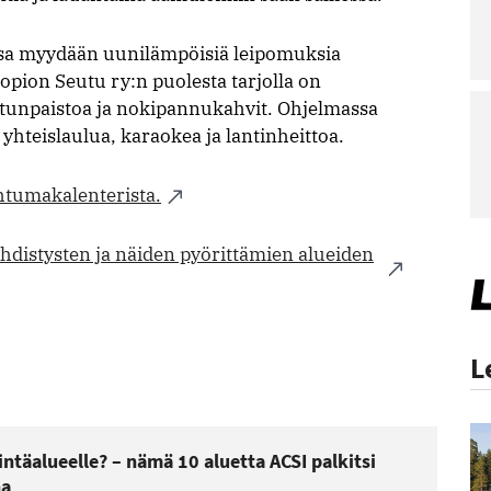
ossa myydään uunilämpöisiä leipomuksia
pion Seutu ry:n puolesta tarjolla on
etunpaistoa ja nokipannukahvit. Ohjelmassa
teislaulua, karaokea ja lantinheittoa.
htumakalenterista.
yhdistysten ja näiden pyörittämien alueiden
L
ntäalueelle? – nämä 10 aluetta ACSI palkitsi
na