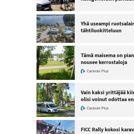
Yhä useampi ruotsalai
tähtiluokitteluun
Tämä maisema on pian h
nousee kerrostaloja
Caravan Plus
Vain kaksi yrittäjää k
olisi voinut odottaa 
Caravan Plus
FICC Rally kokosi kara