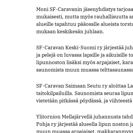
Moni SF-Caravanin jäsenyhdistys tarjoa
mukaisesti, mutta myös rauhallisuutta a
alueille tapahtuu pääosalle alueista torst
mukaan keskikesän juhlaan.
SF-Caravan Keski-Suomi ry järjestää juha
ja pelejä on luvassa lapsille ja aikuisill
lipunnoston lisäksi myös arpajaiset, kara
saunomista muun muassa telttasaunassa.
SF-Caravan Saimaan Seutu ry aloittaa
taitokilpailuilla. Saunomista seuraa lipu
vietetään pitkässä pöydässä, ja viihteestä
Ylitornion Mellajärvellä juhannusta tahd
Pohja ry järjestää alueella lipun noston 
muun muassa arpajaiset, makkaranmyynti