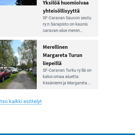
hreän
Yksilöä huomioivaa
rkistysalueen
käyttöön­sä osan kunnan
yhteisöllisyyttä
idalla
viiden hehtaarin
e
virkistysalueesta.
SF-Caravan Sauvon seutu
irintäoppaan
ry:n Sarapisto on kaunis
tikkeli:
caravan-alue meren
silöä
rannalla, vasta­päätä
omioivaa
Kemiön saarta. Alueella
Merellinen
teisöllisyyttä
on 130 sähköllä
Margareta Turun
varustettua caravan-paik­
kaa sekä kymmenen
liepeillä
e
paikkaa ilman sähköä.
SF-Caravan Turku ry:llä on
irintäoppaan
kaksi omaa aluet­ta:
tikkeli:
Kesäniemi ja Margareta.
rellinen
rgareta
Lisäksi yhdis­tys hoitaa
urun
Ruissalo Campingin
epeillä
tso kaikki esittelyt
talvialue­toimintaa.