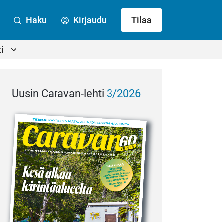
Haku
Kirjaudu
Tilaa
i
Uusin Caravan-lehti
3/2026