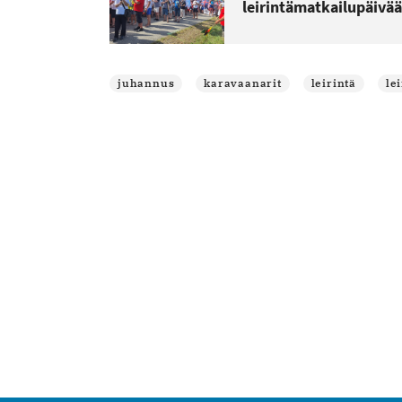
leirintämatkailupäivää
juhannus
karavaanarit
leirintä
le