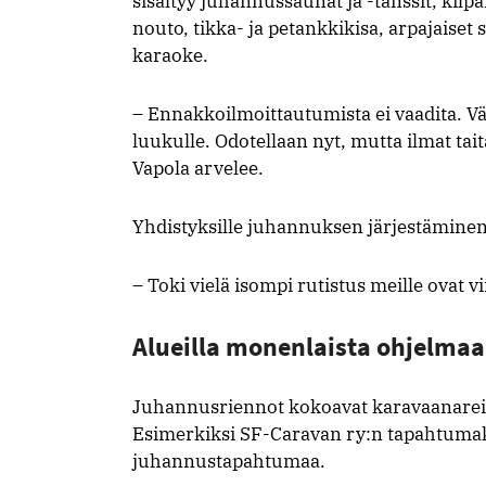
sisältyy juhannussaunat ja -tanssit, kilp
nouto, tikka- ja petankkikisa, arpajaiset 
karaoke.
– Ennakkoilmoittautumista ei vaadita. Vä
luukulle. Odotellaan nyt, mutta ilmat taitav
Vapola arvelee.
Yhdistyksille juhannuksen järjestämine
– Toki vielä isompi rutistus meille ovat 
Alueilla monenlaista ohjelmaa
Juhannusriennot kokoavat karavaanareita 
Esimerkiksi SF-Caravan ry:n tapahtumaka
juhannustapahtumaa.