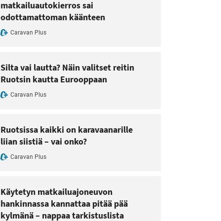
matkailuautokierros sai
odottamattoman käänteen
Caravan Plus
Silta vai lautta? Näin valitset reitin
Ruotsin kautta Eurooppaan
Caravan Plus
Ruotsissa kaikki on karavaanarille
liian siistiä – vai onko?
Caravan Plus
Käytetyn matkailuajoneuvon
hankinnassa kannattaa pitää pää
kylmänä – nappaa tarkistuslista