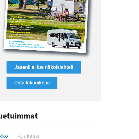
Jäsenille: lue näköislehteä
Osta lukuoikeus
uetuimmat
uetuimmat
ikko
Kuukausi