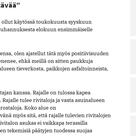
tävää”
on ollut käytössä toukokuusta syyskuun
 juhannuksesta elokuun ensimmäiselle
nsa, olen ajatellut tätä myös positiivisuuden
ienenee, ehkä meillä on sitten paukkuja
alueen tieverkosta, paikkojen asfaltoinneista,
ajan kanssa. Rajalle on tulossa kapea
Rajalle tulee rivitaloja ja vasta asuinalueen
rostaloja. Koko alue on
ä myös sitä, että rajalle tulevien rivitalojen
rivitalon asukas ei vaikkapa terassilla
iden tekemisiä päätyjen tuodessa suojaa