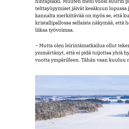
hintapiikki. Muuten meni vuosi suurin pi
telttayöpymiset jäivät kesäkuun lopuss
kannalta merkittävää on myös se, että kun
kristallipallossa sellaista näkymää, että 
liikaa työvoimaa.
– Mutta olen leirintämatkailua ollut teke
ymmärtänyt, että ei pidä tuijottaa yhtä 
vuotta ympärilleen. Tähän vaan kuuluu n