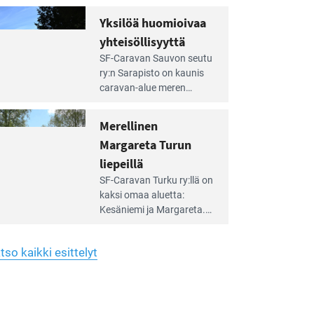
Yhdistys on vuokrannut
hreän
Yksilöä huomioivaa
rkistysalueen
käyttöön­sä osan kunnan
yhteisöllisyyttä
idalla
viiden hehtaarin
e
virkistysalueesta.
SF-Caravan Sauvon seutu
irintäoppaan
ry:n Sarapisto on kaunis
tikkeli:
caravan-alue meren
silöä
rannalla, vasta­päätä
omioivaa
Kemiön saarta. Alueella
Merellinen
teisöllisyyttä
on 130 sähköllä
Margareta Turun
varustettua caravan-paik­
kaa sekä kymmenen
liepeillä
e
paikkaa ilman sähköä.
SF-Caravan Turku ry:llä on
irintäoppaan
kaksi omaa aluet­ta:
tikkeli:
Kesäniemi ja Margareta.
rellinen
rgareta
Lisäksi yhdis­tys hoitaa
urun
Ruissalo Campingin
epeillä
tso kaikki esittelyt
talvialue­toimintaa.