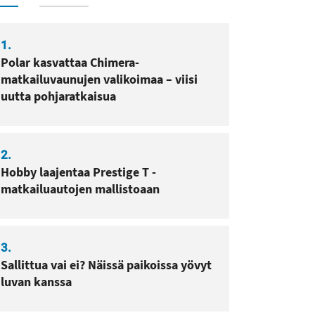
1.
sa
pissa
Polar kasvattaa Chimera-
matkailuvaunujen valikoimaa – viisi
uutta pohjaratkaisua
2.
Hobby laajentaa Prestige T -
matkailuautojen mallistoaan
3.
Sallittua vai ei? Näissä paikoissa yövyt
luvan kanssa