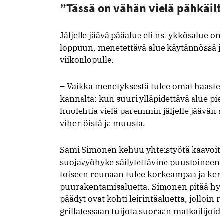
”Tässä on vähän vielä pähkäil
Jäljelle jäävä pääalue eli ns. ykkösalue 
loppuun, menetettävä alue käytännössä
viikonlopulle.
– Vaikka menetyksestä tulee omat haastee
kannalta: kun suuri ylläpidettävä alue p
huolehtia vielä paremmin jäljelle jäävän 
vihertöistä ja muusta.
Sami Simonen kehuu yhteistyötä kaavoitt
suojavyöhyke säilytettävine puustoineen. 
toiseen reunaan tulee korkeampaa ja ker
puurakentamisaluetta. Simonen pitää hyvän
päädyt ovat kohti leirintäaluetta, jolloin 
grillatessaan tuijota suoraan matkailijo