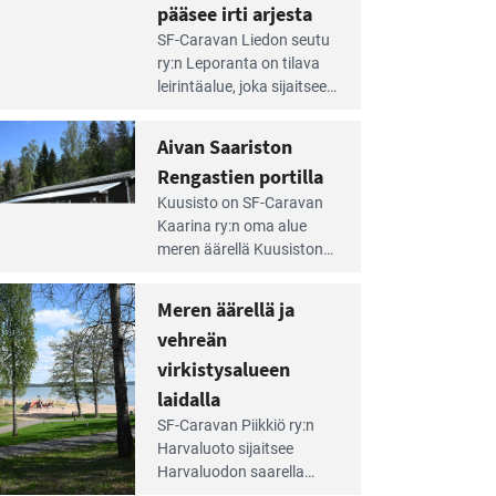
pääsee irti arjesta
e
SF-Caravan Liedon seutu
irintäoppaan
ry:n Leporanta on tilava
tikkeli:
leirintäalue, joka sijaitsee
mpien
metsän kes­kellä
nnalla
kirkasvetisen lammen
Aivan Saariston
äsee
ympärillä. – Lampi on
i
Rengastien portilla
upea ja puhdas, ja se
jesta
e
tarjoaa ympäris­töineen
Kuusisto on SF-Caravan
irintäoppaan
kauniit maisemat ja
Kaarina ry:n oma alue
tikkeli:
loistavat virkistäytymis­
meren äärellä Kuusiston
van
mahdollisuudet.
saarella. Pie­nehkö
ariston
caravan-alue on
Meren äärellä ja
ngastien
lapsiystävällinen,
rtilla
vehreän
rauhallinen ja
silmiinpistävän siisti.
virkistysalueen
e
laidalla
irintäoppaan
SF-Caravan Piikkiö ry:n
tikkeli:
Harvaluoto sijait­see
eren
Harvaluodon saarella
rellä
Turun kaakkois­puolella.