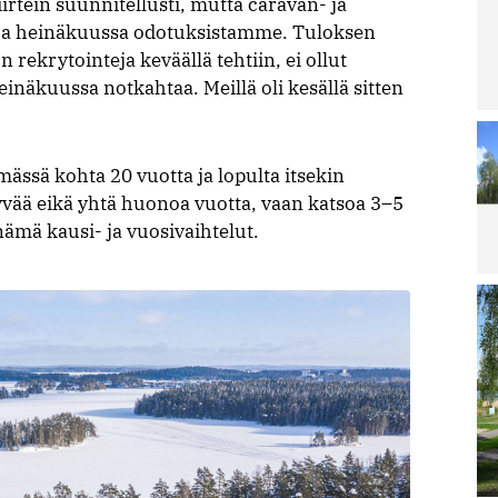
irtein suunnitellusti, mutta caravan- ja
a ja heinäkuussa odotuksistamme. Tuloksen
Lu
 rekrytointeja keväällä tehtiin, ei ollut
Le
ar
heinäkuussa notkahtaa. Meillä oli kesällä sitten
La
ra
pä
irt
mässä kohta 20 vuotta ja lopulta itsekin
ar
hyvää eikä yhtä huonoa vuotta, vaan katsoa 3–5
Lu
Le
ämä kausi- ja vuosivaihtelut.
ar
Ai
Sa
Re
po
Lu
Le
ar
M
ää