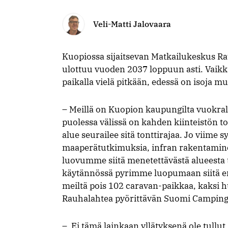
Veli-Matti Jalovaara
Kuopiossa sijaitsevan Matkailukeskus 
ulottuu vuoden 2037 loppuun asti. Vaikka
paikalla vielä pitkään, edessä on isoja m
– Meillä on Kuopion kaupungilta vuokrall
puolessa välissä on kahden kiinteistön t
alue seurailee sitä tonttirajaa. Jo viime
maaperätutkimuksia, infran rakentaminen
luovumme siitä menetettävästä alueest
käytännössä pyrimme luopumaan siitä ensi
meiltä pois 102 caravan-paikkaa, kaksi 
Rauhalahtea pyörittävän Suomi Camping 
– Ei tämä lainkaan yllätyksenä ole tullut