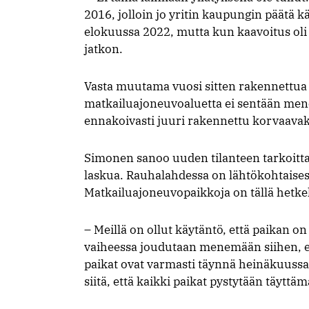
2016, jolloin jo yritin kaupungin päätä k
elokuussa 2022, mutta kun kaavoitus ol
jatkon.
Vasta muutama vuosi sitten rakennettu
matkailuajoneuvoaluetta ei sentään men
ennakoivasti juuri rakennettu korvaavaks
Simonen sanoo uuden tilanteen tarkoitt
laskua. Rauhalahdessa on lähtökohtaisesti
Matkailuajoneuvopaikkoja on tällä hetkellä
– Meillä on ollut käytäntö, että paikan on s
vaiheessa joudutaan menemään siihen, ett
paikat ovat varmasti täynnä heinäkuussa 
siitä, että kaikki paikat pystytään täyttäm