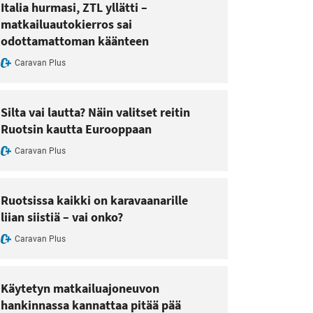
Italia hurmasi, ZTL yllätti –
matkailuautokierros sai
odottamattoman käänteen
Caravan Plus
Silta vai lautta? Näin valitset reitin
Ruotsin kautta Eurooppaan
Caravan Plus
Ruotsissa kaikki on karavaanarille
liian siistiä – vai onko?
Caravan Plus
Käytetyn matkailuajoneuvon
hankinnassa kannattaa pitää pää