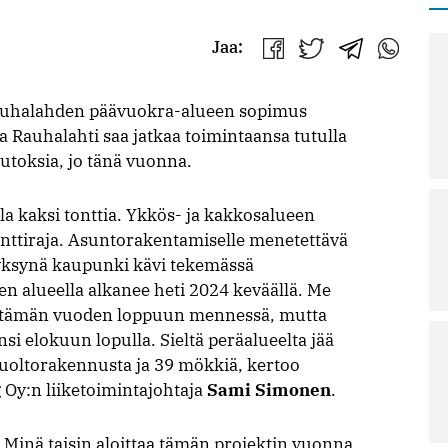
Jaa:
Jaa
Jaa
Jaa
Jaa
Facebookissa
Twitterissä
Telegrammis
WhatsAp
Rauhalahden päävuokra-alueen sopimus
 Rauhalahti saa jatkaa toimintaansa tutulla
uutoksia, jo tänä vuonna.
a kaksi tonttia. Ykkös- ja kakkosalueen
onttiraja. Asuntorakentamiselle menetettävä
 syksynä kaupunki kävi tekemässä
 alueella alkanee heti 2024 keväällä. Me
a tämän vuoden loppuun mennessä, mutta
 elokuun lopulla. Sieltä peräalueelta jää
huoltorakennusta ja 39 mökkiä, kertoo
Oy:n liiketoimintajohtaja
Sami Simonen
.
. Minä taisin aloittaa tämän projektin vuonna