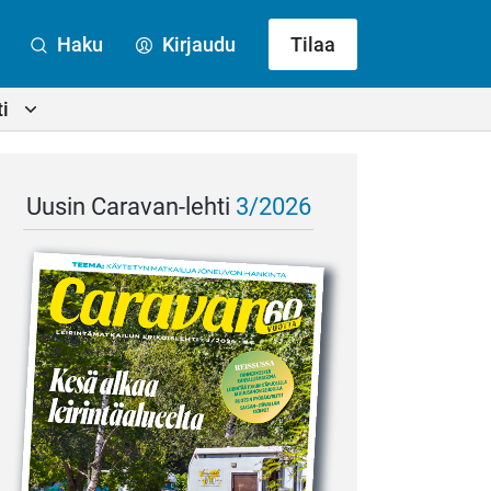
Haku
Kirjaudu
Tilaa
i
Uusin Caravan-lehti
3/2026