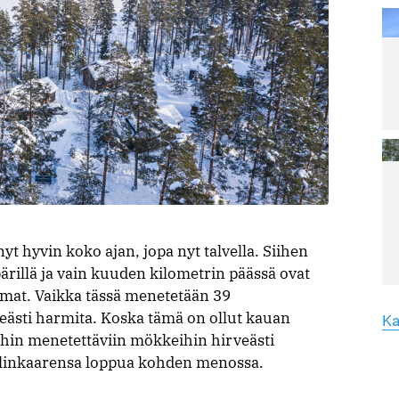
ja
ve
vi
la
Lu
Le
ar
Yk
hu
yh
Lu
Le
 hyvin koko ajan, jopa nyt talvella. Siihen
ar
Me
ärillä ja vain kuuden kilometrin päässä ovat
Ma
mat. Vaikka tässä menetetään 39
T
irveästi harmita. Koska tämä on ollut kauan
li
Ka
iihin menetettäviin mökkeihin hirveästi
 elinkaarensa loppua kohden menossa.