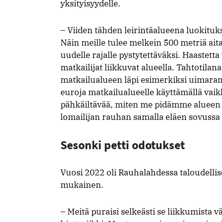
yksityisyydelle.
– Viiden tähden leirintäalueena luokituk
Näin meille tulee melkein 500 metriä aita
uudelle rajalle pystytettäväksi. Haastetta v
matkailijat liikkuvat alueella. Tahtotilana
matkailualueen läpi esimerkiksi uimaran
euroja matkailualueelle käyttämällä vaik
pähkäiltävää, miten me pidämme alueen s
lomailijan rauhan samalla eläen sovussa
Sesonki petti odotukset
Vuosi 2022 oli Rauhalahdessa taloudellis
mukainen.
– Meitä puraisi selkeästi se liikkumista