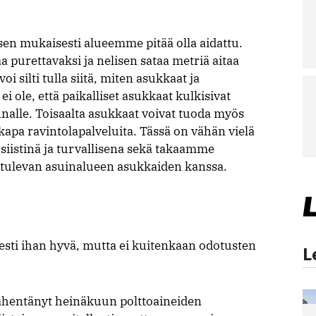
sen mukaisesti alueemme pitää olla aidattu.
a purettavaksi ja nelisen sataa metriä aitaa
oi silti tulla siitä, miten asukkaat ja
 ei ole, että paikalliset asukkaat kulkisivat
nalle. Toisaalta asukkaat voivat tuoda myös
kapa ravintolapalveluita. Tässä on vähän vielä
iistinä ja turvallisena sekä takaamme
 tulevan asuinalueen asukkaiden kanssa.
esti ihan hyvä, mutta ei kuitenkaan odotusten
L
 vähentänyt heinäkuun polttoaineiden