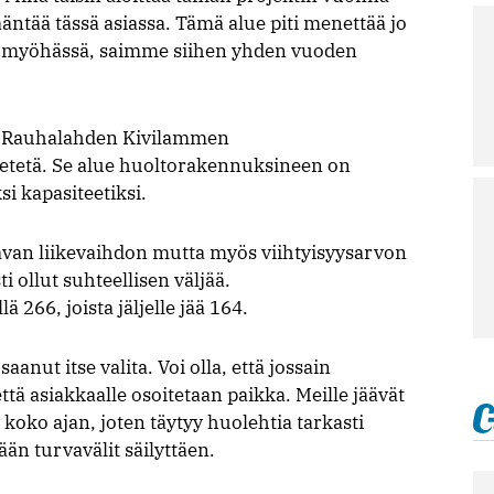
ääntää tässä asiassa. Tämä alue piti menettää jo
i myöhässä, saimme siihen yhden vuoden
a Rauhalahden Kivilammen
etetä. Se alue huoltorakennuksineen on
i kapasiteetiksi.
avan liikevaihdon mutta myös viihtyisyysarvon
 ollut suhteellisen väljää.
 266, joista jäljelle jää 164.
aanut itse valita. Voi olla, että jossain
ä asiakkaalle osoitetaan paikka. Meille jäävät
koko ajan, joten täytyy huolehtia tarkasti
ään turvavälit säilyttäen.