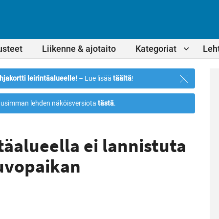
usteet
Liikenne & ajotaito
Kategoriat
Leht
Sulje
hjakortti leirintäalueelle!
– Lue lisää
täältä
!
ilmoitus
usimman lehden näköisversiota
tästä
.
äalueella ei lannistuta
uvopaikan