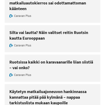
matkailuautokierros sai odottamattoman
käänteen
Caravan Plus
Silta vai lautta? Näin valitset reitin Ruotsin
kautta Eurooppaan
Caravan Plus
Ruotsissa kaikki on karavaanarille liian siistiä
– vai onko?
Caravan Plus
Käytetyn matkailuajoneuvon hankinnassa
kannattaa pitää pää kylmänä – nappaa
tarkistuslista mukaan kaupoille