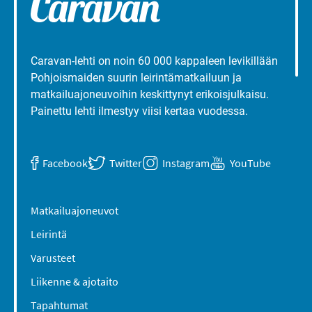
Caravan-lehti on noin 60 000 kappaleen levikillään
Pohjoismaiden suurin leirintämatkailuun ja
matkailuajoneuvoihin keskittynyt erikoisjulkaisu.
Painettu lehti ilmestyy viisi kertaa vuodessa.
Facebook
Twitter
Instagram
YouTube
Matkailuajoneuvot
Leirintä
Varusteet
Liikenne & ajotaito
Tapahtumat