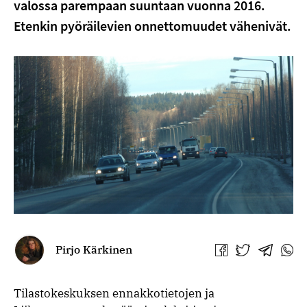
valossa parempaan suuntaan vuonna 2016.
Etenkin pyöräilevien onnettomuudet vähenivät.
Pirjo Kärkinen
Jaa
Jaa
Jaa
Jaa
Facebookissa
Twitterissä
Telegra
What
Tilastokeskuksen ennakkotietojen ja