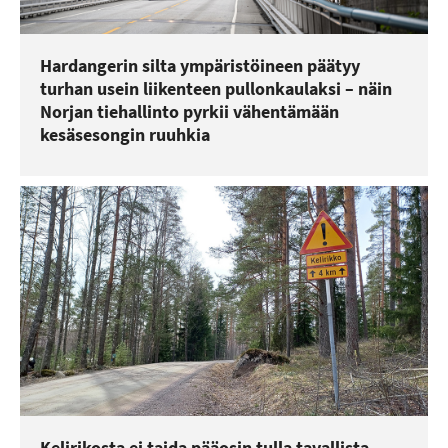
Hardangerin silta ympäristöineen päätyy
turhan usein liikenteen pullonkaulaksi – näin
Norjan tiehallinto pyrkii vähentämään
kesäsesongin ruuhkia
Kelirikosta ei taida pääosin tulla tavallista