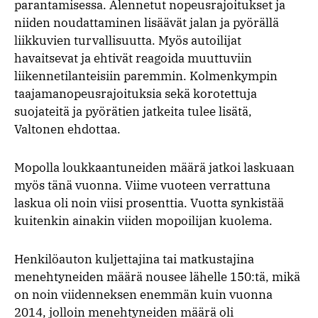
parantamisessa. Alennetut nopeusrajoitukset ja
niiden noudattaminen lisäävät jalan ja pyörällä
liikkuvien turvallisuutta. Myös autoilijat
havaitsevat ja ehtivät reagoida muuttuviin
liikennetilanteisiin paremmin. Kolmenkympin
taajamanopeusrajoituksia sekä korotettuja
suojateitä ja pyörätien jatkeita tulee lisätä,
Valtonen ehdottaa.
Mopolla loukkaantuneiden määrä jatkoi laskuaan
myös tänä vuonna. Viime vuoteen verrattuna
laskua oli noin viisi prosenttia. Vuotta synkistää
kuitenkin ainakin viiden mopoilijan kuolema.
Henkilöauton kuljettajina tai matkustajina
menehtyneiden määrä nousee lähelle 150:tä, mikä
on noin viidenneksen enemmän kuin vuonna
2014, jolloin menehtyneiden määrä oli