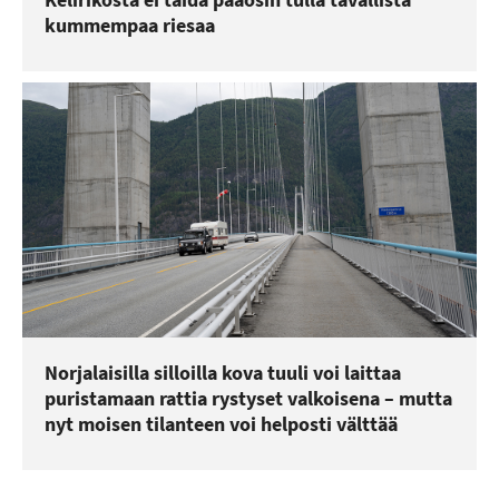
kummempaa riesaa
Norjalaisilla silloilla kova tuuli voi laittaa
puristamaan rattia rystyset valkoisena – mutta
nyt moisen tilanteen voi helposti välttää