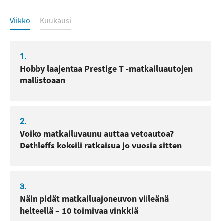
Luetuimmat
Viikko
Kuukausi
1.
Hobby laajentaa Prestige T -matkailuautojen
mallistoaan
2.
Voiko matkailuvaunu auttaa vetoautoa?
Dethleffs kokeili ratkaisua jo vuosia sitten
3.
Näin pidät matkailuajoneuvon viileänä
helteellä – 10 toimivaa vinkkiä