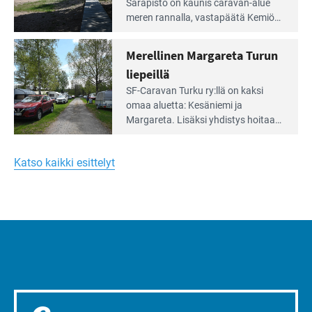
Leirintäoppaan
Sarapisto on kaunis caravan-alue
artikkeli:
meren rannalla, vasta­päätä Kemiön
Yksilöä
saarta. Alueella on 130 sähköllä
huomioivaa
varustettua caravan-paik­kaa sekä
Merellinen Margareta Turun
yhteisöllisyyttä
kymmenen paikkaa ilman sähköä.
liepeillä
Lue
SF-Caravan Turku ry:llä on kaksi
Leirintäoppaan
omaa aluet­ta: Kesäniemi ja
artikkeli:
Margareta. Lisäksi yhdis­tys hoitaa
Merellinen
Ruissalo Campingin talvialue­
Margareta
toimintaa.
Turun
Katso kaikki esittelyt
liepeillä