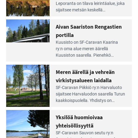
Leirintäoppaan
Leporanta on tilava leirintäalue, joka
artikkeli:
sijaitsee metsän kes­kellä
Lampien
kirkasvetisen lammen ympärillä. –
rannalla
Lampi on upea ja puhdas, ja se
Aivan Saariston Rengastien
pääsee
tarjoaa ympäris­töineen kauniit
irti
portilla
maisemat ja loistavat virkistäytymis­
arjesta
Lue
mahdollisuudet.
Kuusisto on SF-Caravan Kaarina
Leirintäoppaan
ry:n oma alue meren äärellä
artikkeli:
Kuusiston saarella. Pie­nehkö
Aivan
caravan-alue on lapsiystävällinen,
Saariston
rauhallinen ja silmiinpistävän siisti.
Meren äärellä ja vehreän
Rengastien
portilla
virkistysalueen laidalla
Lue
SF-Caravan Piikkiö ry:n Harvaluoto
Leirintäoppaan
sijait­see Harvaluodon saarella Turun
artikkeli:
kaakkois­puolella. Yhdistys on
Meren
vuokrannut käyttöön­sä osan
äärellä
kunnan viiden hehtaarin
Yksilöä huomioivaa
ja
virkistysalueesta.
vehreän
yhteisöllisyyttä
virkistysalueen
Lue
SF-Caravan Sauvon seutu ry:n
laidalla