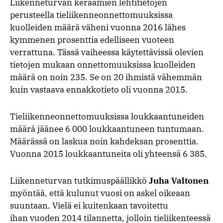
Liikenneturvan keräämien lehtitietojen
perusteella tieliikenneonnettomuuksissa
kuolleiden määrä väheni vuonna 2016 lähes
kymmenen prosenttia edelliseen vuoteen
verrattuna. Tässä vaiheessa käytettävissä olevien
tietojen mukaan onnettomuuksissa kuolleiden
määrä on noin 235. Se on 20 ihmistä vähemmän
kuin vastaava ennakkotieto oli vuonna 2015.
Tieliikenneonnettomuuksissa loukkaantuneiden
määrä jäänee 6 000 loukkaantuneen tuntumaan.
Määrässä on laskua noin kahdeksan prosenttia.
Vuonna 2015 loukkaantuneita oli yhteensä 6 385.
Liikenneturvan tutkimuspäällikkö
Juha Valtonen
myöntää, että kulunut vuosi on askel oikeaan
suuntaan. Vielä ei kuitenkaan tavoitettu
ihan vuoden 2014 tilannetta, jolloin tieliikenteessä