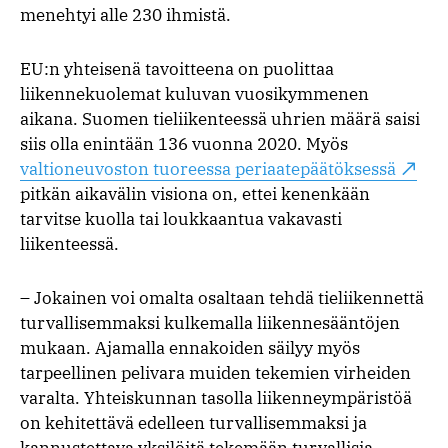
menehtyi alle 230 ihmistä.
EU:n yhteisenä tavoitteena on puolittaa
liikennekuolemat kuluvan vuosikymmenen
aikana. Suomen tieliikenteessä uhrien määrä saisi
siis olla enintään 136 vuonna 2020. Myös
valtioneuvoston tuoreessa periaatepäätöksessä
pitkän aikavälin visiona on, ettei kenenkään
tarvitse kuolla tai loukkaantua vakavasti
liikenteessä.
– Jokainen voi omalta osaltaan tehdä tieliikennettä
turvallisemmaksi kulkemalla liikennesääntöjen
mukaan. Ajamalla ennakoiden säilyy myös
tarpeellinen pelivara muiden tekemien virheiden
varalta. Yhteiskunnan tasolla liikenneympäristöä
on kehitettävä edelleen turvallisemmaksi ja
kannustettava yksilöitä tekemään turvallisia