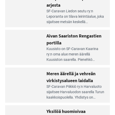
arjesta
Lue
SF-Caravan Liedon seutu ry:n
Leirintäoppaan
Leporanta on tilava leirintäalue, joka
artikkeli:
sijaitsee metsän kes­kellä
Lampien
kirkasvetisen lammen ympärillä. –
rannalla
Lampi on upea ja puhdas, ja se
Aivan Saariston Rengastien
pääsee
tarjoaa ympäris­töineen kauniit
irti
portilla
maisemat ja loistavat virkistäytymis­
arjesta
Lue
mahdollisuudet.
Kuusisto on SF-Caravan Kaarina
Leirintäoppaan
ry:n oma alue meren äärellä
artikkeli:
Kuusiston saarella. Pie­nehkö
Aivan
caravan-alue on lapsiystävällinen,
Saariston
rauhallinen ja silmiinpistävän siisti.
Meren äärellä ja vehreän
Rengastien
portilla
virkistysalueen laidalla
Lue
SF-Caravan Piikkiö ry:n Harvaluoto
Leirintäoppaan
sijait­see Harvaluodon saarella Turun
artikkeli:
kaakkois­puolella. Yhdistys on
Meren
vuokrannut käyttöön­sä osan
äärellä
kunnan viiden hehtaarin
Yksilöä huomioivaa
ja
virkistysalueesta.