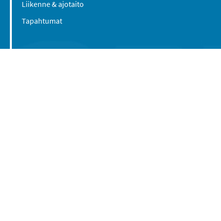
Liikenne & ajotaito
Tapahtumat
Suomen Caravan Media Oy
Viipurintie 58
13210 Hämeenlinna
Yhteystiedot
© 2016-2026 Caravan-lehti / Suomen Caravan
Media Oy
Tietosuojaseloste
Käyttöehdot
Evästeasetukset