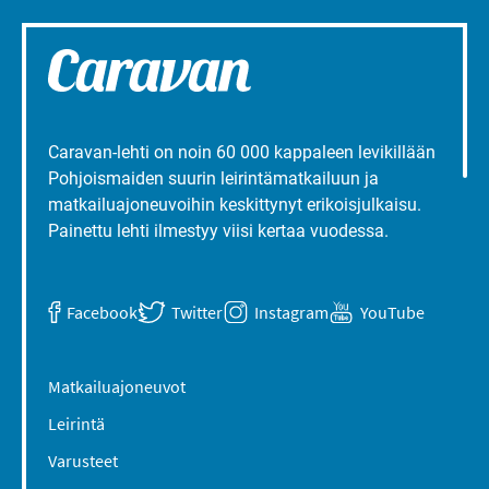
Caravan-lehti on noin 60 000 kappaleen levikillään
Pohjoismaiden suurin leirintämatkailuun ja
matkailuajoneuvoihin keskittynyt erikoisjulkaisu.
Painettu lehti ilmestyy viisi kertaa vuodessa.
Facebook
Twitter
Instagram
YouTube
Matkailuajoneuvot
Leirintä
Varusteet