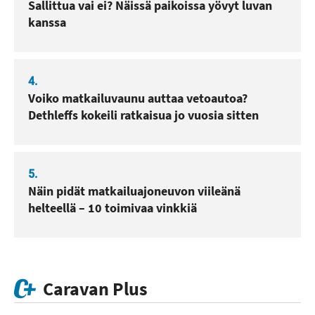
Sallittua vai ei? Näissä paikoissa yövyt luvan
kanssa
4.
Voiko matkailuvaunu auttaa vetoautoa?
Dethleffs kokeili ratkaisua jo vuosia sitten
5.
Näin pidät matkailuajoneuvon viileänä
helteellä – 10 toimivaa vinkkiä
Caravan Plus