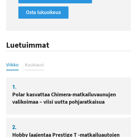
Osta lukuoikeus
Luetuimmat
Luetuimmat
Viikko
Kuukausi
1.
Polar kasvattaa Chimera-matkailuvaunujen
valikoimaa – viisi uutta pohjaratkaisua
2.
Hobby laajentaa Prestige T -matkailuautojen