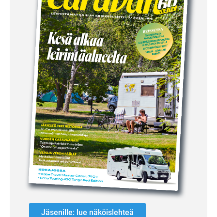
Jäsenille: lue näköislehteä