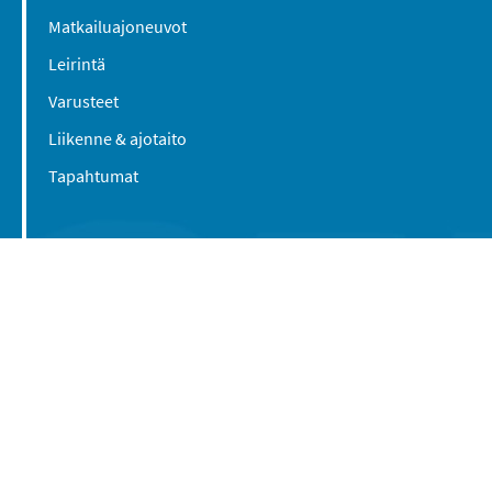
Matkailuajoneuvot
Leirintä
Varusteet
Liikenne & ajotaito
Tapahtumat
Suomen Caravan Media Oy
Viipurintie 58
13210 Hämeenlinna
Yhteystiedot
© 2016-2026 Caravan-lehti / Suomen Caravan
Media Oy