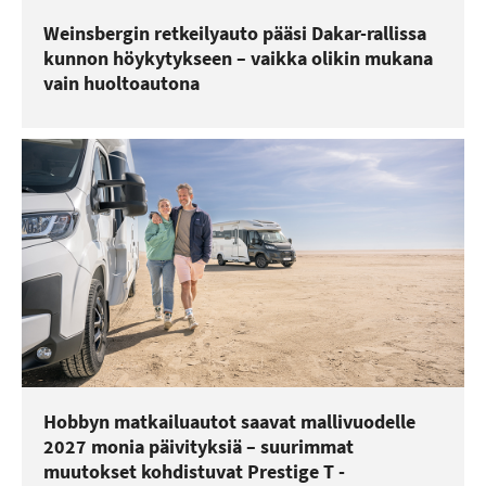
Weinsbergin retkeilyauto pääsi Dakar-rallissa
kunnon höykytykseen – vaikka olikin mukana
vain huoltoautona
Hobbyn matkailuautot saavat mallivuodelle
2027 monia päivityksiä – suurimmat
muutokset kohdistuvat Prestige T -