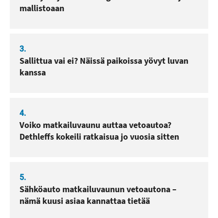
mallistoaan
3.
Sallittua vai ei? Näissä paikoissa yövyt luvan
kanssa
4.
Voiko matkailuvaunu auttaa vetoautoa?
Dethleffs kokeili ratkaisua jo vuosia sitten
5.
Sähköauto matkailuvaunun vetoautona –
nämä kuusi asiaa kannattaa tietää