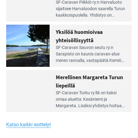
Lue
SF-Caravan Piikkiö ry:n Harvaluoto
Leirintäoppaan
sijait­see Harvaluodon saarella Turun
artikkeli:
kaakkois­puolella. Yhdistys on
Meren
vuokrannut käyttöön­sä osan
äärellä
kunnan viiden hehtaarin
Yksilöä huomioivaa
ja
virkistysalueesta.
vehreän
yhteisöllisyyttä
virkistysalueen
Lue
SF-Caravan Sauvon seutu ry:n
laidalla
Leirintäoppaan
Sarapisto on kaunis caravan-alue
artikkeli:
meren rannalla, vasta­päätä Kemiön
Yksilöä
saarta. Alueella on 130 sähköllä
huomioivaa
varustettua caravan-paik­kaa sekä
Merellinen Margareta Turun
yhteisöllisyyttä
kymmenen paikkaa ilman sähköä.
liepeillä
Lue
SF-Caravan Turku ry:llä on kaksi
Leirintäoppaan
omaa aluet­ta: Kesäniemi ja
artikkeli:
Margareta. Lisäksi yhdis­tys hoitaa
Merellinen
Ruissalo Campingin talvialue­
Margareta
toimintaa.
Turun
Katso kaikki esittelyt
liepeillä