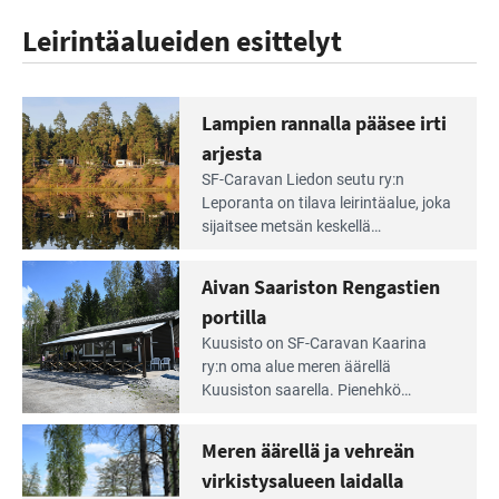
Leirintäalueiden esittelyt
Lampien rannalla pääsee irti
arjesta
Lue
SF-Caravan Liedon seutu ry:n
Leirintäoppaan
Leporanta on tilava leirintäalue, joka
artikkeli:
sijaitsee metsän kes­kellä
Lampien
kirkasvetisen lammen ympärillä. –
rannalla
Lampi on upea ja puhdas, ja se
Aivan Saariston Rengastien
pääsee
tarjoaa ympäris­töineen kauniit
irti
portilla
maisemat ja loistavat virkistäytymis­
arjesta
Lue
mahdollisuudet.
Kuusisto on SF-Caravan Kaarina
Leirintäoppaan
ry:n oma alue meren äärellä
artikkeli:
Kuusiston saarella. Pie­nehkö
Aivan
caravan-alue on lapsiystävällinen,
Saariston
rauhallinen ja silmiinpistävän siisti.
Meren äärellä ja vehreän
Rengastien
portilla
virkistysalueen laidalla