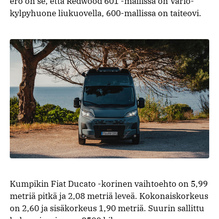
ero on se, että Redwood 601 -mallissa on Vario-
kylpyhuone liukuovella, 600-mallissa on taiteovi.
Kumpikin Fiat Ducato -korinen vaihtoehto on 5,99
metriä pitkä ja 2,08 metriä leveä. Kokonaiskorkeus
on 2,60 ja sisäkorkeus 1,90 metriä. Suurin sallittu