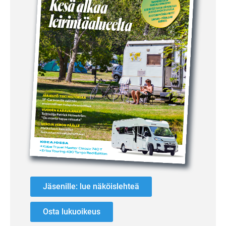
Jäsenille: lue näköislehteä
Osta lukuoikeus