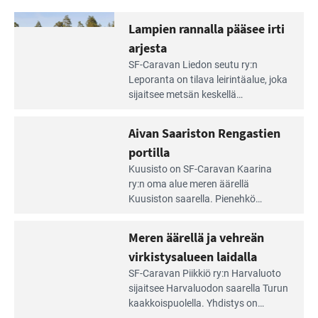
Lampien rannalla pääsee irti
arjesta
Lue
SF-Caravan Liedon seutu ry:n
Leirintäoppaan
Leporanta on tilava leirintäalue, joka
artikkeli:
sijaitsee metsän kes­kellä
Lampien
kirkasvetisen lammen ympärillä. –
rannalla
Lampi on upea ja puhdas, ja se
Aivan Saariston Rengastien
pääsee
tarjoaa ympäris­töineen kauniit
irti
portilla
maisemat ja loistavat virkistäytymis­
arjesta
Lue
mahdollisuudet.
Kuusisto on SF-Caravan Kaarina
Leirintäoppaan
ry:n oma alue meren äärellä
artikkeli:
Kuusiston saarella. Pie­nehkö
Aivan
caravan-alue on lapsiystävällinen,
Saariston
rauhallinen ja silmiinpistävän siisti.
Meren äärellä ja vehreän
Rengastien
portilla
virkistysalueen laidalla
Lue
SF-Caravan Piikkiö ry:n Harvaluoto
Leirintäoppaan
sijait­see Harvaluodon saarella Turun
artikkeli:
kaakkois­puolella. Yhdistys on
Meren