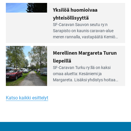
vuokrannut käyttöön­sä osan
äärellä
kunnan viiden hehtaarin
Yksilöä huomioivaa
ja
virkistysalueesta.
vehreän
yhteisöllisyyttä
virkistysalueen
Lue
SF-Caravan Sauvon seutu ry:n
laidalla
Leirintäoppaan
Sarapisto on kaunis caravan-alue
artikkeli:
meren rannalla, vasta­päätä Kemiön
Yksilöä
saarta. Alueella on 130 sähköllä
huomioivaa
varustettua caravan-paik­kaa sekä
Merellinen Margareta Turun
yhteisöllisyyttä
kymmenen paikkaa ilman sähköä.
liepeillä
Lue
SF-Caravan Turku ry:llä on kaksi
Leirintäoppaan
omaa aluet­ta: Kesäniemi ja
artikkeli:
Margareta. Lisäksi yhdis­tys hoitaa
Merellinen
Ruissalo Campingin talvialue­
Margareta
toimintaa.
Turun
Katso kaikki esittelyt
liepeillä