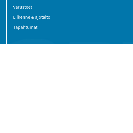
Varusteet
Liikenne & ajotaito
Tapahtumat
Suomen Caravan Media Oy
Viipurintie 58
13210 Hämeenlinna
Yhteystiedot
© 2016-2026 Caravan-lehti / Suomen Caravan
Media Oy
Tietosuojaseloste
Käyttöehdot
Evästeasetukset