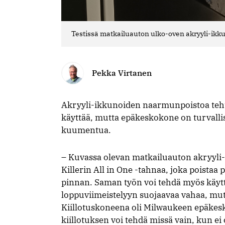
Testissä matkailuauton ulko-oven akryyli-ikku
Pekka Virtanen
Akryyli-ikkunoiden naarmunpoistoa teht
käyttää, mutta epäkeskokone on turvallis
kuumentua.
– Kuvassa olevan matkailuauton akryyli-
Killerin All in One -tahnaa, joka poistaa
pinnan. Saman työn voi tehdä myös käyttä
loppuviimeistelyyn suojaavaa vahaa, mu
Kiillotuskoneena oli Milwaukeen epäkesko
kiillotuksen voi tehdä missä vain, kun ei 