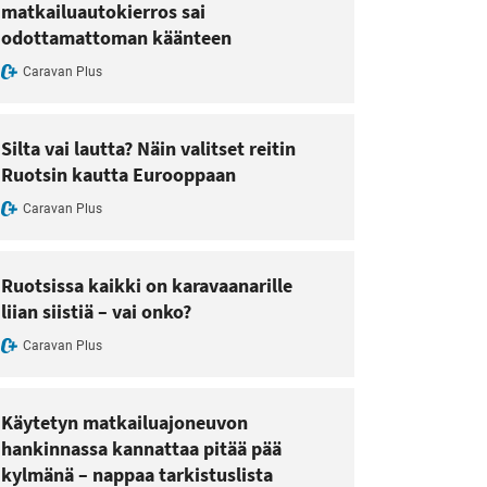
matkailuautokierros sai
odottamattoman käänteen
Caravan Plus
Silta vai lautta? Näin valitset reitin
Ruotsin kautta Eurooppaan
Caravan Plus
Ruotsissa kaikki on karavaanarille
liian siistiä – vai onko?
Caravan Plus
Käytetyn matkailuajoneuvon
hankinnassa kannattaa pitää pää
kylmänä – nappaa tarkistuslista