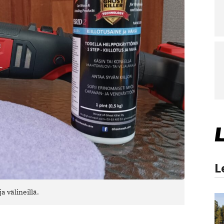
L
a välineillä.