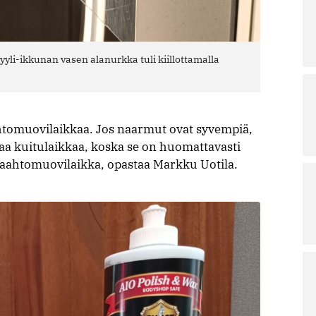
li-ikkunan vasen alanurkka tuli kiillottamalla
tomuovilaikkaa. Jos naarmut ovat syvempiä,
laa kuitulaikkaa, koska se on huomattavasti
vaahtomuovilaikka, opastaa Markku Uotila.