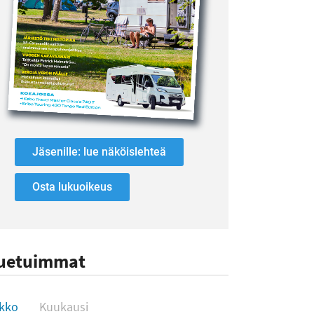
Jäsenille: lue näköislehteä
Osta lukuoikeus
uetuimmat
uetuimmat
ikko
Kuukausi