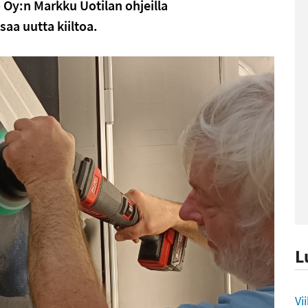
Oy:n Markku Uotilan ohjeilla
aa uutta kiiltoa.
L
L
Vi