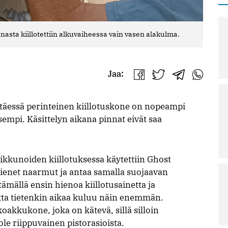
nasta kiillotettiin alkuvaiheessa vain vasen alakulma.
Jaa:
Jaa
Jaa
Jaa
Jaa
Facebookissa
Twitterissä
Telegrammis
WhatsAp
äessä perinteinen kiillotuskone on nopeampi
empi. Käsittelyn aikana pinnat eivät saa
ikkunoiden kiillotuksessa käytettiin Ghost
 pienet naarmut ja antaa samalla suojaavan
mällä ensin hienoa kiillotusainetta ja
tta tietenkin aikaa kuluu näin enemmän.
akkukone, joka on kätevä, sillä silloin
ole riippuvainen pistorasioista.