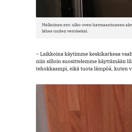
Melkoinen ero: ulko-oven harmaantuneen akryy
lähes uuden veroiseksi.
– Laikkoina käytimme keskikarkeaa vaah
niin silloin suosittelemme käyttämään li
tehokkaampi, eikä tuota lämpöä, kuten 