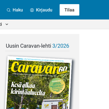
Haku
Kirjaudu
Tilaa
i
Uusin Caravan-lehti
3/2026