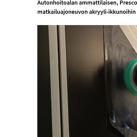
Autonhoitoalan ammattilaisen, Presco 
matkailuajoneuvon akryyli-ikkunoihin s