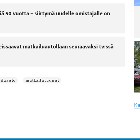
ve
vi
la
ää 50 vuotta – siirtymä uudelle omistajalle on
Lu
Le
ar
Yk
hu
reissaavat matkailuautollaan seuraavaksi tv:ssä
yh
Lu
Le
ar
iluauto
matkailuvaunut
Me
Ma
T
li
Ka