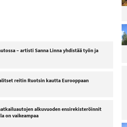
Lu
Le
ar
La
ra
pä
irt
ar
Lu
utossa – artisti Sanna Linna yhdistää työn ja
Le
ar
Ai
Sa
Re
po
valitset reitin Ruotsin kautta Eurooppaan
Lu
Le
ar
atkailuautojen alkuvuoden ensirekisteröinnit
M
lla on vaikeampaa
ää
ja