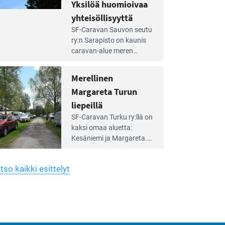
hreän
Yksilöä huomioivaa
rkistysalueen
käyttöön­sä osan kunnan
yhteisöllisyyttä
idalla
viiden hehtaarin
e
virkistysalueesta.
SF-Caravan Sauvon seutu
irintäoppaan
ry:n Sarapisto on kaunis
tikkeli:
caravan-alue meren
silöä
rannalla, vasta­päätä
omioivaa
Kemiön saarta. Alueella
Merellinen
teisöllisyyttä
on 130 sähköllä
Margareta Turun
varustettua caravan-paik­
kaa sekä kymmenen
liepeillä
e
paikkaa ilman sähköä.
SF-Caravan Turku ry:llä on
irintäoppaan
kaksi omaa aluet­ta:
tikkeli:
Kesäniemi ja Margareta.
rellinen
rgareta
Lisäksi yhdis­tys hoitaa
urun
Ruissalo Campingin
epeillä
tso kaikki esittelyt
talvialue­toimintaa.