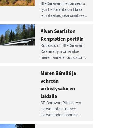
e
SF-Caravan Liedon seutu
irintäoppaan
ry:n Leporanta on tilava
tikkeli:
leirintäalue, joka sijaitsee
mpien
metsän kes­kellä
nnalla
kirkasvetisen lammen
Aivan Saariston
äsee
ympärillä. – Lampi on
i
Rengastien portilla
upea ja puhdas, ja se
jesta
e
tarjoaa ympäris­töineen
Kuusisto on SF-Caravan
irintäoppaan
kauniit maisemat ja
Kaarina ry:n oma alue
tikkeli:
loistavat virkistäytymis­
meren äärellä Kuusiston
van
mahdollisuudet.
saarella. Pie­nehkö
ariston
caravan-alue on
Meren äärellä ja
ngastien
lapsiystävällinen,
rtilla
vehreän
rauhallinen ja
silmiinpistävän siisti.
virkistysalueen
e
laidalla
irintäoppaan
SF-Caravan Piikkiö ry:n
tikkeli:
Harvaluoto sijait­see
eren
Harvaluodon saarella
rellä
Turun kaakkois­puolella.
Yhdistys on vuokrannut