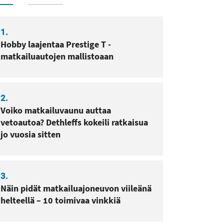
1.
Hobby laajentaa Prestige T -
matkailuautojen mallistoaan
sa
pissa
2.
Voiko matkailuvaunu auttaa
vetoautoa? Dethleffs kokeili ratkaisua
jo vuosia sitten
3.
Näin pidät matkailuajoneuvon viileänä
helteellä – 10 toimivaa vinkkiä