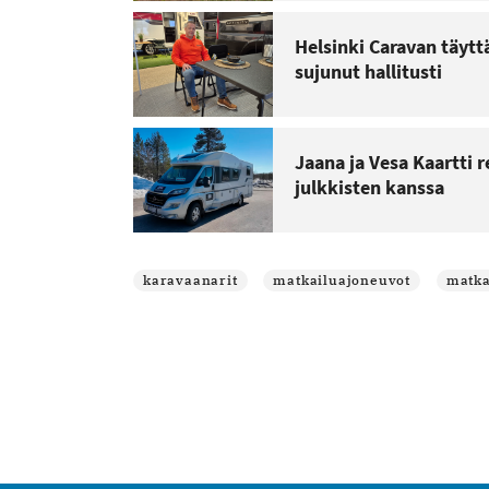
Helsinki Caravan täytt
sujunut hallitusti
Jaana ja Vesa Kaartti 
julkkisten kanssa
karavaanarit
matkailuajoneuvot
matka