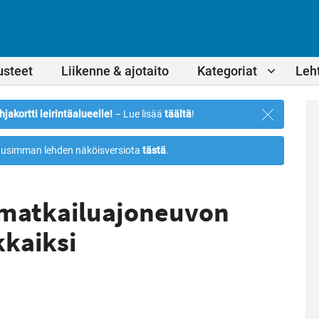
usteet
Liikenne & ajotaito
Kategoriat
Leht
Sulje
hjakortti leirintäalueelle!
– Lue lisää
täältä
!
ilmoitus
usimman lehden näköisversiota
tästä
.
t matkailuajoneuvon
kkaiksi