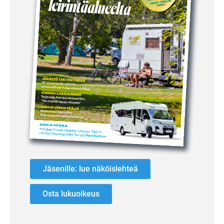
Jäsenille: lue näköislehteä
Osta lukuoikeus