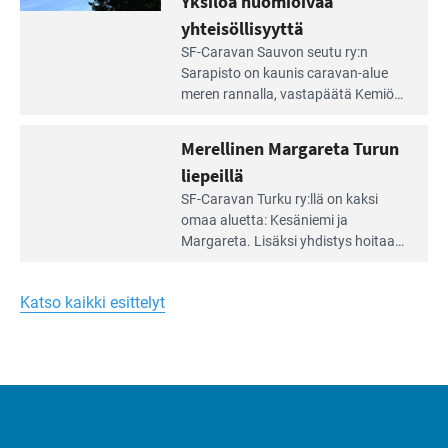
Yksilöä huomioivaa
ja
virkistysalueesta.
vehreän
yhteisöllisyyttä
virkistysalueen
Lue
SF-Caravan Sauvon seutu ry:n
laidalla
Leirintäoppaan
Sarapisto on kaunis caravan-alue
artikkeli:
meren rannalla, vasta­päätä Kemiön
Yksilöä
saarta. Alueella on 130 sähköllä
huomioivaa
varustettua caravan-paik­kaa sekä
Merellinen Margareta Turun
yhteisöllisyyttä
kymmenen paikkaa ilman sähköä.
liepeillä
Lue
SF-Caravan Turku ry:llä on kaksi
Leirintäoppaan
omaa aluet­ta: Kesäniemi ja
artikkeli:
Margareta. Lisäksi yhdis­tys hoitaa
Merellinen
Ruissalo Campingin talvialue­
Margareta
toimintaa.
Turun
Katso kaikki esittelyt
liepeillä