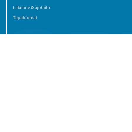
Liikenne & ajotaito
Tapahtumat
Suomen Caravan Media Oy
Viipurintie 58
13210 Hämeenlinna
Yhteystiedot
© 2016-2026 Caravan-lehti / Suomen Caravan
Media Oy
Tietosuojaseloste
Käyttöehdot
Evästeasetukset