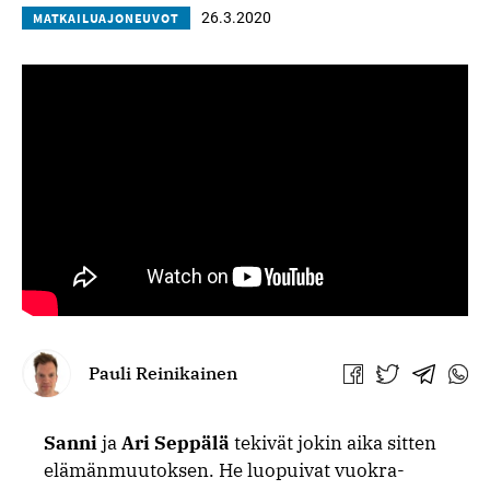
26.3.2020
MATKAILUAJONEUVOT
Pauli Reinikainen
Jaa
Jaa
Jaa
Jaa
Facebookissa
Twitterissä
Telegra
What
Sanni
ja
Ari Seppälä
tekivät jokin aika sitten
elämänmuutoksen. He luopuivat vuokra-