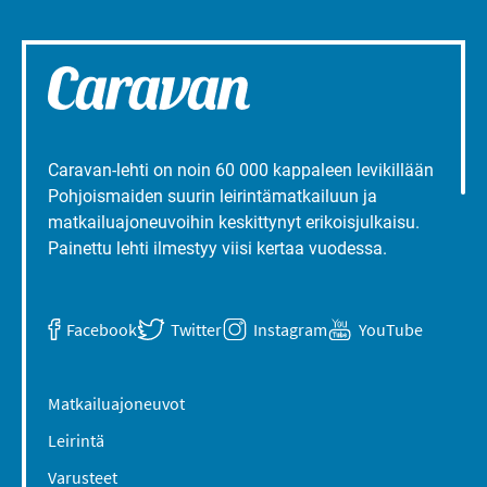
Caravan-lehti on noin 60 000 kappaleen levikillään
Pohjoismaiden suurin leirintämatkailuun ja
matkailuajoneuvoihin keskittynyt erikoisjulkaisu.
Painettu lehti ilmestyy viisi kertaa vuodessa.
Facebook
Twitter
Instagram
YouTube
Matkailuajoneuvot
Leirintä
Varusteet