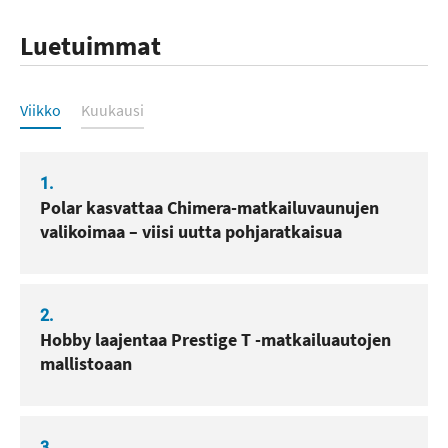
Luetuimmat
Luetuimmat
Viikko
Kuukausi
1.
Polar kasvattaa Chimera-matkailuvaunujen
valikoimaa – viisi uutta pohjaratkaisua
2.
Hobby laajentaa Prestige T -matkailuautojen
mallistoaan
3.