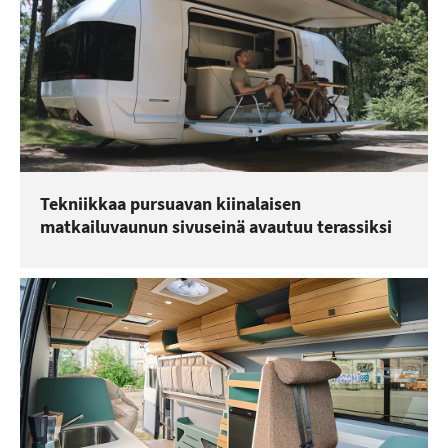
Tekniikkaa pursuavan kiinalaisen
matkailuvaunun sivuseinä avautuu terassiksi