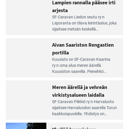
Lampien rannalla pääsee irti
arjesta
Lue
SF-Caravan Liedon seutu ry:n
Leirintäoppaan
Leporanta on tilava leirintäalue, joka
artikkeli:
sijaitsee metsän kes­kellä
Lampien
kirkasvetisen lammen ympärillä. –
rannalla
Lampi on upea ja puhdas, ja se
Aivan Saariston Rengastien
pääsee
tarjoaa ympäris­töineen kauniit
irti
portilla
maisemat ja loistavat virkistäytymis­
arjesta
Lue
mahdollisuudet.
Kuusisto on SF-Caravan Kaarina
Leirintäoppaan
ry:n oma alue meren äärellä
artikkeli:
Kuusiston saarella. Pie­nehkö
Aivan
caravan-alue on lapsiystävällinen,
Saariston
rauhallinen ja silmiinpistävän siisti.
Meren äärellä ja vehreän
Rengastien
portilla
virkistysalueen laidalla
Lue
SF-Caravan Piikkiö ry:n Harvaluoto
Leirintäoppaan
sijait­see Harvaluodon saarella Turun
artikkeli:
kaakkois­puolella. Yhdistys on
Meren
vuokrannut käyttöön­sä osan
äärellä
kunnan viiden hehtaarin