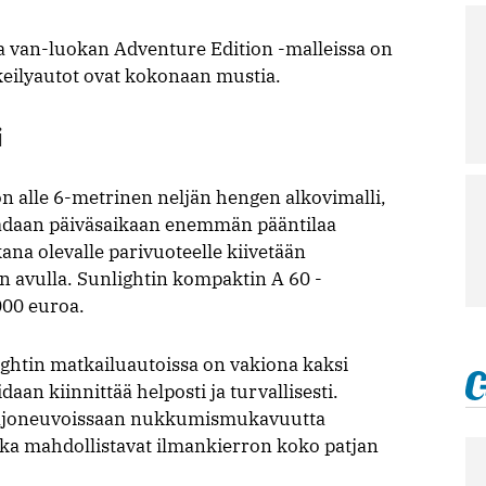
ja van-luokan Adventure Edition -malleissa on
keilyautot ovat kokonaan mustia.
i
n alle 6-metrinen neljän hengen alkovimalli,
aadaan päiväsaikaan enemmän pääntilaa
kana olevalle parivuoteelle kiivetään
n avulla. Sunlightin kompaktin A 60 -
000 euroa.
ightin matkailuautoissa on vakiona kaksi
idaan kiinnittää helposti ja turvallisesti.
a ajoneuvoissaan nukkumismukavuutta
jotka mahdollistavat ilmankierron koko patjan