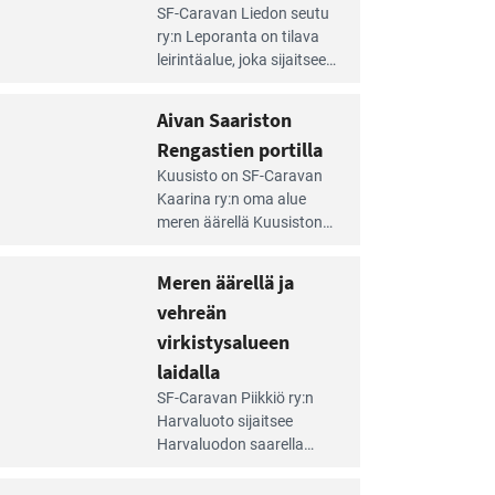
e
SF-Caravan Liedon seutu
irintäoppaan
ry:n Leporanta on tilava
tikkeli:
leirintäalue, joka sijaitsee
mpien
metsän kes­kellä
nnalla
kirkasvetisen lammen
Aivan Saariston
äsee
ympärillä. – Lampi on
i
Rengastien portilla
upea ja puhdas, ja se
jesta
e
tarjoaa ympäris­töineen
Kuusisto on SF-Caravan
irintäoppaan
kauniit maisemat ja
Kaarina ry:n oma alue
tikkeli:
loistavat virkistäytymis­
meren äärellä Kuusiston
van
mahdollisuudet.
saarella. Pie­nehkö
ariston
caravan-alue on
Meren äärellä ja
ngastien
lapsiystävällinen,
rtilla
vehreän
rauhallinen ja
silmiinpistävän siisti.
virkistysalueen
e
laidalla
irintäoppaan
SF-Caravan Piikkiö ry:n
tikkeli:
Harvaluoto sijait­see
eren
Harvaluodon saarella
rellä
Turun kaakkois­puolella.
Yhdistys on vuokrannut