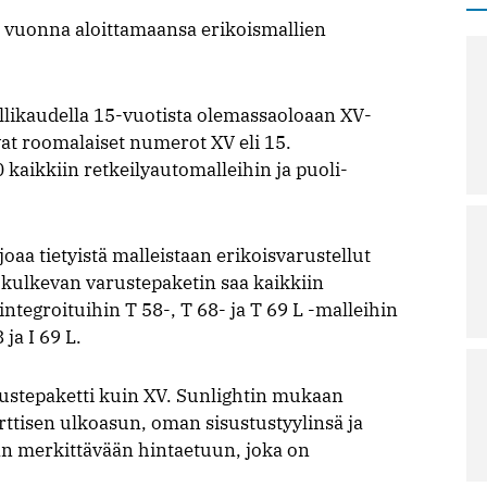
e vuonna aloittamaansa erikoismallien
allikaudella 15-vuotista olemassaoloaan XV-
at roomalaiset numerot XV eli 15.
0 kaikkiin retkeilyautomalleihin ja puoli-
oaa tietyistä malleistaan erikoisvarustellut
 kulkevan varustepaketin saa kaikkiin
integroituihin T 58-, T 68- ja T 69 L -malleihin
ja I 69 L.
ustepaketti kuin XV. Sunlightin mukaan
orttisen ulkoasun, oman sisustustyylinsä ja
än merkittävään hintaetuun, joka on