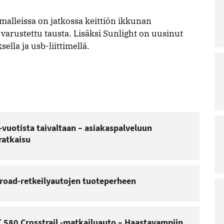
 malleissa on jatkossa keittiön ikkunan
 varustettu tausta. Lisäksi Sunlight on uusinut
ella ja usb-liittimellä.
-vuotista taivaltaan – asiakaspalveluun
ratkaisu
-road-retkeilyautojen tuoteperheen
 580 Crosstrail -matkailuauto – Haastavampiin