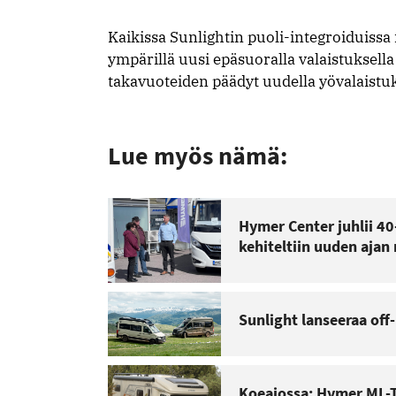
Kaikissa Sunlightin puoli-integroiduissa
ympärillä uusi epäsuoralla valaistuksella
takavuoteiden päädyt uudella yövalaistuks
Lue myös nämä:
Hymer Center juhlii 40
kehiteltiin uuden ajan 
Sunlight lanseeraa off
Koeajossa: Hymer ML-T