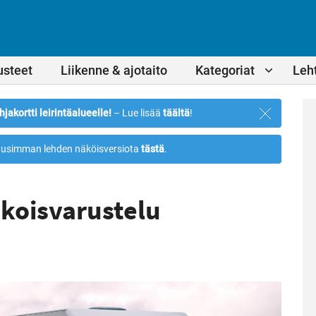
usteet
Liikenne & ajotaito
Kategoriat
Leht
Sulje
hjakortti leirintäalueelle!
– Lue lisää
täältä
!
ilmoitus
usimman lehden näköisversiota
tästä
.
ikoisvarustelu