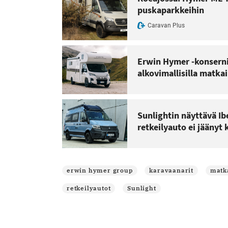
puskaparkkeihin
Caravan Plus
Erwin Hymer -konserni
alkovimallisilla matkai
Sunlightin näyttävä Ib
retkeilyauto ei jäänyt 
erwin hymer group
karavaanarit
matk
retkeilyautot
Sunlight