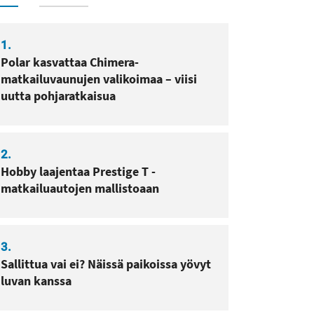
1.
Polar kasvattaa Chimera-
matkailuvaunujen valikoimaa – viisi
uutta pohjaratkaisua
2.
Hobby laajentaa Prestige T -
matkailuautojen mallistoaan
3.
Sallittua vai ei? Näissä paikoissa yövyt
luvan kanssa