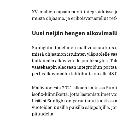
XV-mallien tapaan puoli-integroiduissa 
musta ohjaamo, ja erikoisvarustellut ret
Uusi neljän hengen alkovimall
Sunlightin todellinen mallivuosiuutuus o
missä ohjaamon istuinten yläpuolelle s
taittamalla alkovivuode puoliksi ylös. Ta
vaatekaapin alaosaan integroidun portaa
perhealkovimallin lähtöhinta on alle 48 
Mallivuodesta 2021 alkaen kaikissa Sunl
isofix-kiinnikettä, jotta lastenistuimet vo
Lisäksi Sunlight on parantanut kaikiss
vuoteiden uusilla puisilla sälepohjilla, 
pituudelta.