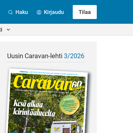
Haku
Kirjaudu
Tilaa
i
Uusin Caravan-lehti
3/2026