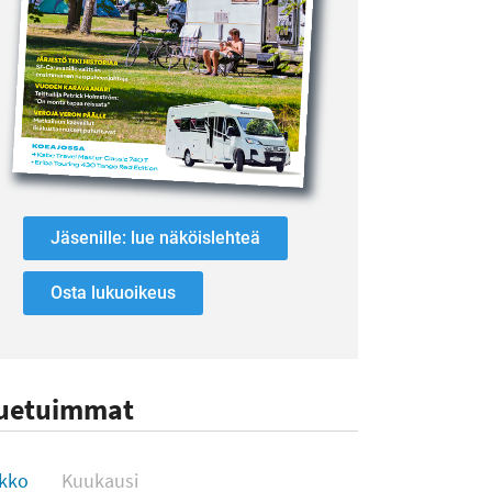
Jäsenille: lue näköislehteä
Osta lukuoikeus
uetuimmat
uetuimmat
sa
pissa
ikko
Kuukausi