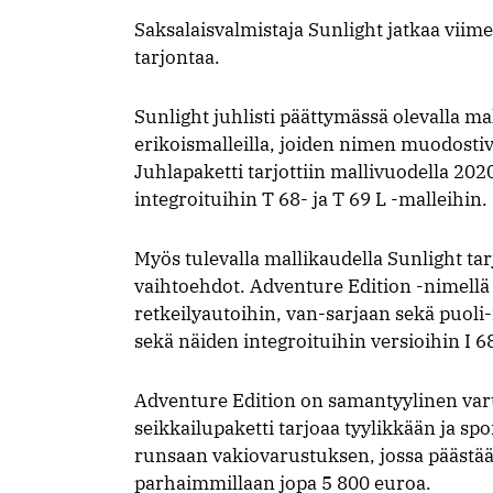
Saksalaisvalmistaja Sunlight jatkaa viim
tarjontaa.
Sunlight juhlisti päättymässä olevalla m
erikoismalleilla, joiden nimen muodostiv
Juhlapaketti tarjottiin mallivuodella 202
integroituihin T 68- ja T 69 L -malleihin.
Myös tulevalla mallikaudella Sunlight tarj
vaihtoehdot. Adventure Edition -nimellä
retkeilyautoihin, van-sarjaan sekä puoli-
sekä näiden integroituihin versioihin I 68 
Adventure Edition on samantyylinen var
seikkailupaketti tarjoaa tyylikkään ja sp
runsaan vakiovarustuksen, jossa päästä
parhaimmillaan jopa 5 800 euroa.