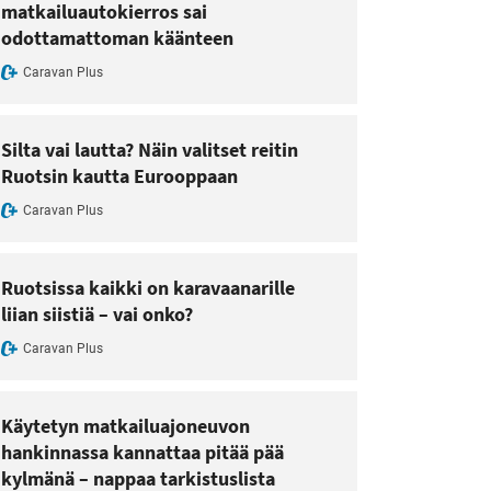
matkailuautokierros sai
odottamattoman käänteen
Caravan Plus
Silta vai lautta? Näin valitset reitin
Ruotsin kautta Eurooppaan
Caravan Plus
Ruotsissa kaikki on karavaanarille
liian siistiä – vai onko?
Caravan Plus
Käytetyn matkailuajoneuvon
hankinnassa kannattaa pitää pää
kylmänä – nappaa tarkistuslista