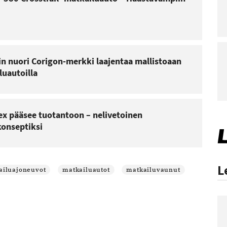
n nuori Corigon-merkki laajentaa mallistoaan
luautoilla
ex pääsee tuotantoon – nelivetoinen
konseptiksi
L
ailuajoneuvot
matkailuautot
matkailuvaunut