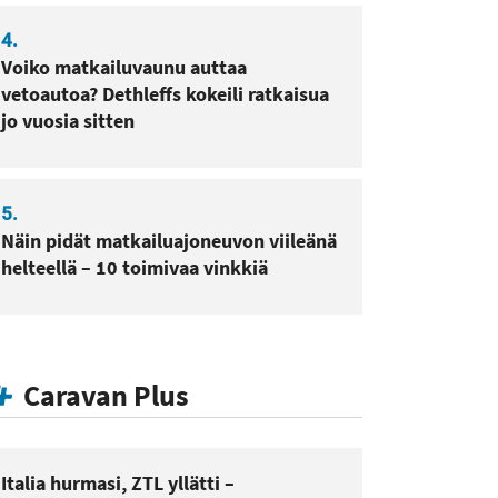
4.
Voiko matkailuvaunu auttaa
vetoautoa? Dethleffs kokeili ratkaisua
jo vuosia sitten
5.
Näin pidät matkailuajoneuvon viileänä
helteellä – 10 toimivaa vinkkiä
Caravan Plus
Italia hurmasi, ZTL yllätti –