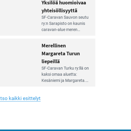
hreän
Yksilöä huomioivaa
rkistysalueen
käyttöön­sä osan kunnan
yhteisöllisyyttä
idalla
viiden hehtaarin
e
virkistysalueesta.
SF-Caravan Sauvon seutu
irintäoppaan
ry:n Sarapisto on kaunis
tikkeli:
caravan-alue meren
silöä
rannalla, vasta­päätä
omioivaa
Kemiön saarta. Alueella
Merellinen
teisöllisyyttä
on 130 sähköllä
Margareta Turun
varustettua caravan-paik­
kaa sekä kymmenen
liepeillä
e
paikkaa ilman sähköä.
SF-Caravan Turku ry:llä on
irintäoppaan
kaksi omaa aluet­ta:
tikkeli:
Kesäniemi ja Margareta.
rellinen
rgareta
Lisäksi yhdis­tys hoitaa
urun
Ruissalo Campingin
epeillä
tso kaikki esittelyt
talvialue­toimintaa.