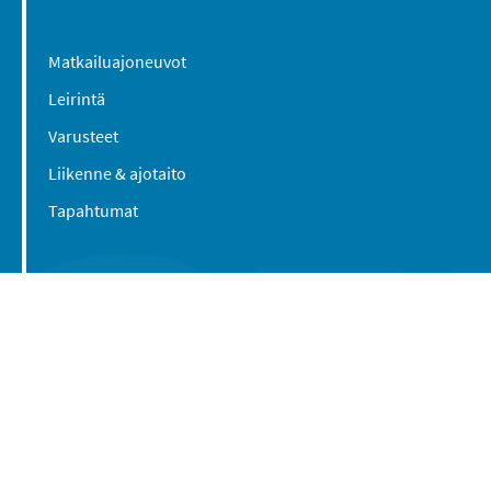
Matkailuajoneuvot
Leirintä
Varusteet
Liikenne & ajotaito
Tapahtumat
Suomen Caravan Media Oy
Viipurintie 58
13210 Hämeenlinna
Yhteystiedot