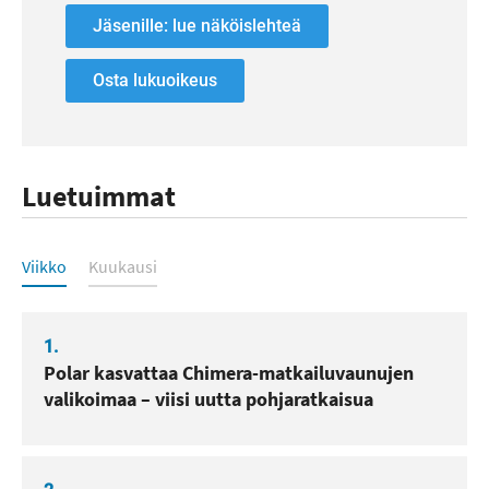
Jäsenille: lue näköislehteä
Osta lukuoikeus
Luetuimmat
Luetuimmat
Viikko
Kuukausi
1.
Polar kasvattaa Chimera-matkailuvaunujen
valikoimaa – viisi uutta pohjaratkaisua