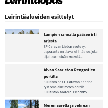
Leirintäalueiden esittelyt
Lampien rannalla pääsee irti
arjesta
Lue
SF-Caravan Liedon seutu ry:n
Leirintäoppaan
Leporanta on tilava leirintäalue, joka
artikkeli:
sijaitsee metsän kes­kellä
Lampien
kirkasvetisen lammen ympärillä. –
rannalla
Lampi on upea ja puhdas, ja se
Aivan Saariston Rengastien
pääsee
tarjoaa ympäris­töineen kauniit
irti
portilla
maisemat ja loistavat virkistäytymis­
arjesta
Lue
mahdollisuudet.
Kuusisto on SF-Caravan Kaarina
Leirintäoppaan
ry:n oma alue meren äärellä
artikkeli:
Kuusiston saarella. Pie­nehkö
Aivan
caravan-alue on lapsiystävällinen,
Saariston
rauhallinen ja silmiinpistävän siisti.
Meren äärellä ja vehreän
Rengastien