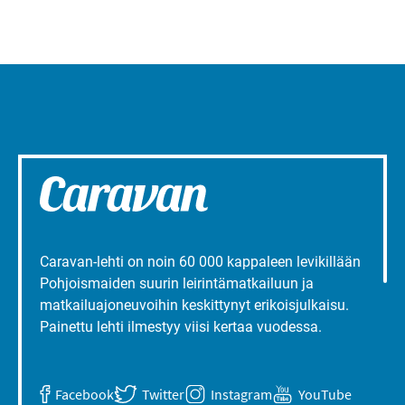
liepeillä
Caravan-lehti on noin 60 000 kappaleen levikillään
Pohjoismaiden suurin leirintämatkailuun ja
matkailuajoneuvoihin keskittynyt erikoisjulkaisu.
Painettu lehti ilmestyy viisi kertaa vuodessa.
Facebook
Twitter
Instagram
YouTube