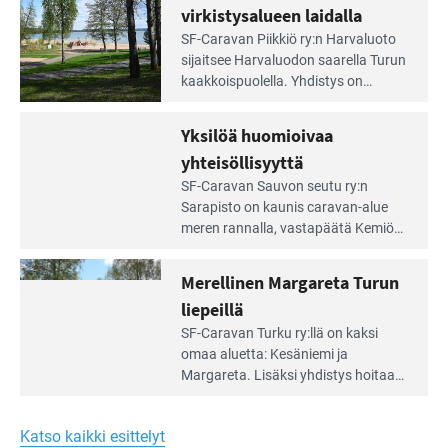
portilla
virkistysalueen laidalla
Lue
SF-Caravan Piikkiö ry:n Harvaluoto
Leirintäoppaan
sijait­see Harvaluodon saarella Turun
artikkeli:
kaakkois­puolella. Yhdistys on
Meren
vuokrannut käyttöön­sä osan
äärellä
kunnan viiden hehtaarin
Yksilöä huomioivaa
ja
virkistysalueesta.
vehreän
yhteisöllisyyttä
virkistysalueen
Lue
SF-Caravan Sauvon seutu ry:n
laidalla
Leirintäoppaan
Sarapisto on kaunis caravan-alue
artikkeli:
meren rannalla, vasta­päätä Kemiön
Yksilöä
saarta. Alueella on 130 sähköllä
huomioivaa
varustettua caravan-paik­kaa sekä
Merellinen Margareta Turun
yhteisöllisyyttä
kymmenen paikkaa ilman sähköä.
liepeillä
Lue
SF-Caravan Turku ry:llä on kaksi
Leirintäoppaan
omaa aluet­ta: Kesäniemi ja
artikkeli:
Margareta. Lisäksi yhdis­tys hoitaa
Merellinen
Ruissalo Campingin talvialue­
Margareta
toimintaa.
Turun
Katso kaikki esittelyt