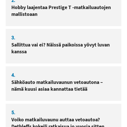
2.
Hobby laajentaa Prestige T -matkailuautojen
mallistoaan
3.
Sallittua vai ei? Näissä paikoissa yövyt luvan
kanssa
4.
Sähköauto matkailuvaunun vetoautona –
nämä kuusi asiaa kannattaa tietää
5.
Voiko matkailuvaunu auttaa vetoautoa?
Dethleffs kokeili ratkaisua jo vuosia sitten