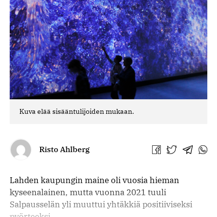
Kuva elää sisääntulijoiden mukaan.
Risto Ahlberg
Jaa
Jaa
Jaa
Jaa
Facebookissa
Twitterissä
Telegra
What
Lahden kaupungin maine oli vuosia hieman
kyseenalainen, mutta vuonna 2021 tuuli
Salpausselän yli muuttui yhtäkkiä positiiviseksi
pyörteeksi.