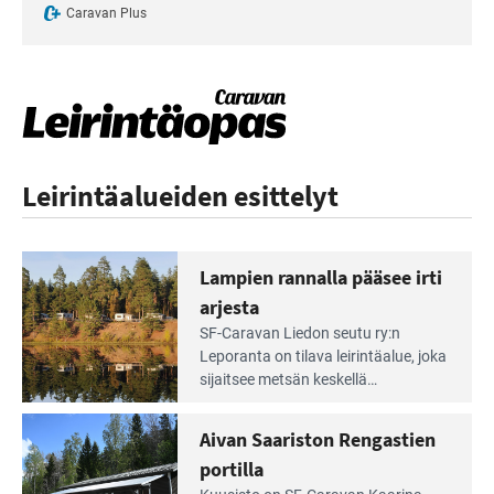
Caravan Plus
Leirintäalueiden esittelyt
Lampien rannalla pääsee irti
arjesta
Lue
SF-Caravan Liedon seutu ry:n
Leirintäoppaan
Leporanta on tilava leirintäalue, joka
artikkeli:
sijaitsee metsän kes­kellä
Lampien
kirkasvetisen lammen ympärillä. –
rannalla
Lampi on upea ja puhdas, ja se
Aivan Saariston Rengastien
pääsee
tarjoaa ympäris­töineen kauniit
irti
portilla
maisemat ja loistavat virkistäytymis­
arjesta