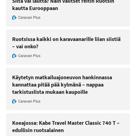
Silta vai lautta? Näin valitset reitin Ruotsin
kautta Eurooppaan
Caravan Plus
Ruotsissa kaikki on karavaanarille liian siistiä
– vai onko?
Caravan Plus
Käytetyn matkailuajoneuvon hankinnassa
kannattaa pitää pää kylmänä – nappaa
tarkistuslista mukaan kaupoille
Caravan Plus
Koeajossa: Kabe Travel Master Classic 740 T –
edullisin ruotsalainen