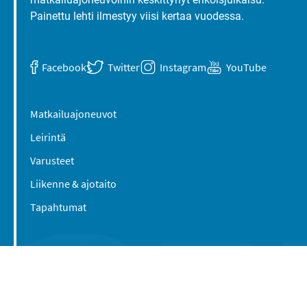
Painettu lehti ilmestyy viisi kertaa vuodessa.
Facebook
Twitter
Instagram
YouTube
Matkailuajoneuvot
Leirintä
Varusteet
Liikenne & ajotaito
Tapahtumat
Suomen Caravan Media Oy
Viipurintie 58