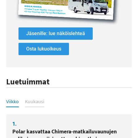
Jäsenille: lue näköislehteä
Osta lukuoikeus
Luetuimmat
Luetuimmat
Viikko
Kuukausi
1.
Polar kasvattaa Chimera-matkailuvaunujen