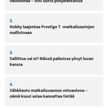
valikoimaa – viisi uutta pohjaratkaisua
2.
Hobby laajentaa Prestige T -matkailuautojen
mallistoaan
3.
Sallittua vai ei? Näissä paikoissa yövyt luvan
kanssa
4.
Sähköauto matkailuvaunun vetoautona –
nämä kuusi asiaa kannattaa tietää