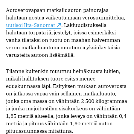
Autoverovapaan matkailuauton painorajaa
halutaan nostaa vaikeuttamaan verosuunnittelua,
uutisoi Ilta-Sanomat
. Lakiuudistuksella
halutaan torpata järjestelyt, joissa esimerkiksi
vanha tilataksi on tuotu on maahan halvemman
veron matkailuautona muutamia yksinkertaisia
varusteita autoon lisäämällä.
Tilanne kuitenkin muuttuu heinäkuusta lukien,
mikäli hallituksen tuore esitys menee
eduskunnassa läpi. Esityksen mukaan autoverosta
on jatkossa vapaa vain sellainen matkailuauto,
jonka oma massa on vähintään 2 500 kilogrammaa
ja jonka majoitustilan sisäkorkeus on vähintään
1,85 metriä alueella, jonka leveys on vähintään 0,4
metriä ja pituus vähintään 1,30 metriä auton
pituussuunnassa mitattuna.