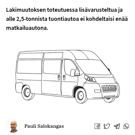
Lakimuutoksen toteutuessa lisävarusteltua ja
alle 2,5-tonnista tuontiautoa ei kohdeltaisi enää
matkailuautona.
Pauli Salokangas
Jaa
Jaa
Jaa
Jaa
Facebookissa
Twitterissä
Telegra
What