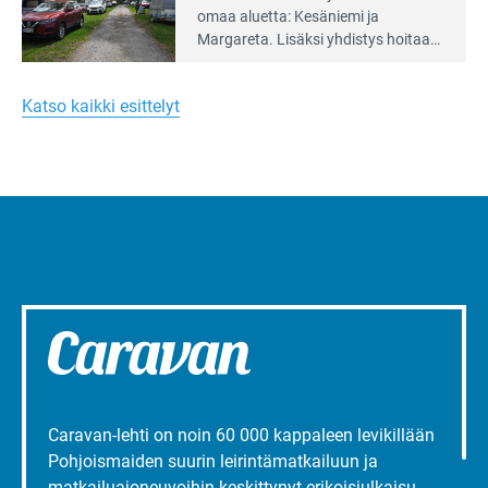
Leirintäoppaan
omaa aluet­ta: Kesäniemi ja
artikkeli:
Margareta. Lisäksi yhdis­tys hoitaa
Merellinen
Ruissalo Campingin talvialue­
Margareta
toimintaa.
Turun
Katso kaikki esittelyt
liepeillä
Caravan-lehti on noin 60 000 kappaleen levikillään
Pohjoismaiden suurin leirintämatkailuun ja
matkailuajoneuvoihin keskittynyt erikoisjulkaisu.