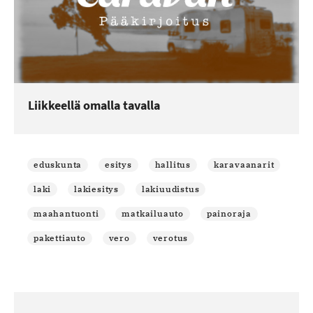
Liikkeellä omalla tavalla
eduskunta
esitys
hallitus
karavaanarit
laki
lakiesitys
lakiuudistus
maahantuonti
matkailuauto
painoraja
pakettiauto
vero
verotus