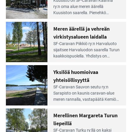
Lue
mahdollisuudet.
Kuusisto on SF-Caravan Kaarina
Leirintäoppaan
ry:n oma alue meren äärellä
artikkeli:
Kuusiston saarella. Pie­nehkö
Aivan
caravan-alue on lapsiystävällinen,
Saariston
rauhallinen ja silmiinpistävän siisti.
Meren äärellä ja vehreän
Rengastien
portilla
virkistysalueen laidalla
Lue
SF-Caravan Piikkiö ry:n Harvaluoto
Leirintäoppaan
sijait­see Harvaluodon saarella Turun
artikkeli:
kaakkois­puolella. Yhdistys on
Meren
vuokrannut käyttöön­sä osan
äärellä
kunnan viiden hehtaarin
Yksilöä huomioivaa
ja
virkistysalueesta.
vehreän
yhteisöllisyyttä
virkistysalueen
Lue
SF-Caravan Sauvon seutu ry:n
laidalla
Leirintäoppaan
Sarapisto on kaunis caravan-alue
artikkeli:
meren rannalla, vasta­päätä Kemiön
Yksilöä
saarta. Alueella on 130 sähköllä
huomioivaa
varustettua caravan-paik­kaa sekä
Merellinen Margareta Turun
yhteisöllisyyttä
kymmenen paikkaa ilman sähköä.
liepeillä
Lue
SF-Caravan Turku ry:llä on kaksi