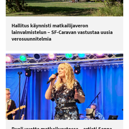
Hallitus käynnisti matkailijaveron
lainvalmistelun – SF-Caravan vastustaa uusia
verosuunnitelmia
Puoli vuotta matkailuautossa – artisti Sanna