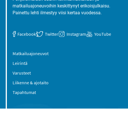
matkailuajoneuvoihin keskittynyt erikoisjulkaisu.
Painettu lehti ilmestyy viisi kertaa vuodessa.
Facebook
Twitter
Instagram
YouTube
Matkailuajoneuvot
Leirintä
Varusteet
Liikenne & ajotaito
Tapahtumat
Suomen Caravan Media Oy