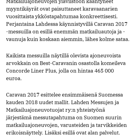
Matkailuajoneuvojen yläviistoon kääntyneet
myyntikäyrät ovat paisuttaneet karavaanarien
vuosittaista ykköstapahtumaa konkreettisesti.
Perjantaina Lahdessa käynnistyvillä Caravan 2017
-messuilla on esillä enemmän matkailuautoja ja -
vaunuja kuin koskaan aiemmin, lähes kolme sataa.
Kaikista messuilla näytillä olevista ajoneuvoista
arvokkain on Best-Caravanin osastolla komeileva
Concorde Liner Plus, jolla on hintaa 465 000
euroa.
Caravan 2017 esittelee ensimmäisenä Suomessa
kauden 2018 uudet mallit. Lahden Messujen ja
Matkailuajoneuvotuojat ry:n yhteistyönä
järjestämä messutapahtuma on Suomen suurin
matkailuajoneuvojen, varusteiden ja tarvikkeiden
erikoisnäyttely. Lisäksi esillä ovat alan palvelut.