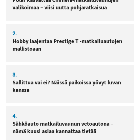
valikoimaa – viisi uutta pohjaratkaisua
2.
Hobby laajentaa Prestige T -matkailuautojen
mallistoaan
3.
Sallittua vai ei? Näissä paikoissa yövyt luvan
kanssa
4.
Sähköauto matkailuvaunun vetoautona –
nämä kuusi asiaa kannattaa tietää