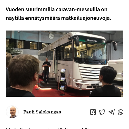
Vuoden suurimmilla caravan-messuilla on
näytillä ennätysmäärä matkailuajoneuvoja.
Pauli Salokangas
Jaa
Jaa
Jaa
Jaa
Facebookissa
Twitterissä
Telegra
What