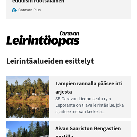
edullisin ruotsalainen
Caravan Plus
Leirintäalueiden esittelyt
Lampien rannalla pääsee irti
arjesta
Lue
SF-Caravan Liedon seutu ry:n
Leirintäoppaan
Leporanta on tilava leirintäalue, joka
artikkeli:
sijaitsee metsän kes­kellä
Lampien
kirkasvetisen lammen ympärillä. –
rannalla
Lampi on upea ja puhdas, ja se
Aivan Saariston Rengastien
pääsee
tarjoaa ympäris­töineen kauniit
irti
portilla