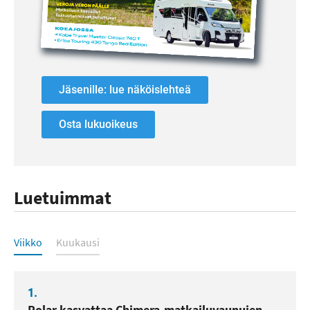
Jäsenille: lue näköislehteä
Osta lukuoikeus
Luetuimmat
Luetuimmat
Viikko
Kuukausi
1.
Polar kasvattaa Chimera-matkailuvaunujen