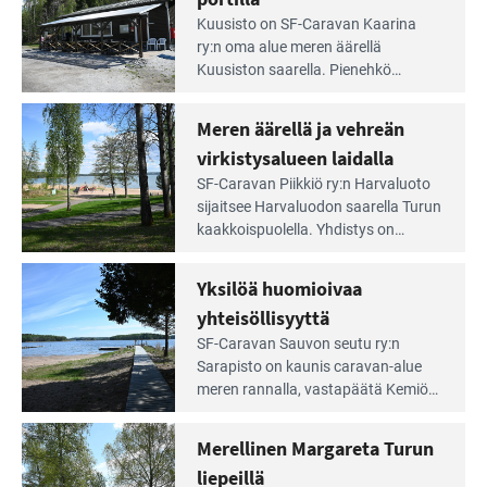
maisemat ja loistavat virkistäytymis­
arjesta
Lue
mahdollisuudet.
Kuusisto on SF-Caravan Kaarina
Leirintäoppaan
ry:n oma alue meren äärellä
artikkeli:
Kuusiston saarella. Pie­nehkö
Aivan
caravan-alue on lapsiystävällinen,
Saariston
rauhallinen ja silmiinpistävän siisti.
Meren äärellä ja vehreän
Rengastien
portilla
virkistysalueen laidalla
Lue
SF-Caravan Piikkiö ry:n Harvaluoto
Leirintäoppaan
sijait­see Harvaluodon saarella Turun
artikkeli:
kaakkois­puolella. Yhdistys on
Meren
vuokrannut käyttöön­sä osan
äärellä
kunnan viiden hehtaarin
Yksilöä huomioivaa
ja
virkistysalueesta.
vehreän
yhteisöllisyyttä
virkistysalueen
Lue
SF-Caravan Sauvon seutu ry:n
laidalla
Leirintäoppaan
Sarapisto on kaunis caravan-alue
artikkeli:
meren rannalla, vasta­päätä Kemiön
Yksilöä
saarta. Alueella on 130 sähköllä
huomioivaa
varustettua caravan-paik­kaa sekä
Merellinen Margareta Turun
yhteisöllisyyttä
kymmenen paikkaa ilman sähköä.
liepeillä