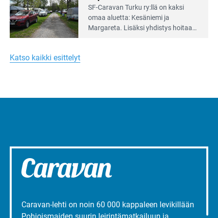
Lue
SF-Caravan Turku ry:llä on kaksi
Leirintäoppaan
omaa aluet­ta: Kesäniemi ja
artikkeli:
Margareta. Lisäksi yhdis­tys hoitaa
Merellinen
Ruissalo Campingin talvialue­
Margareta
toimintaa.
Turun
Katso kaikki esittelyt
liepeillä
Caravan-lehti on noin 60 000 kappaleen levikillään
Pohjoismaiden suurin leirintämatkailuun ja