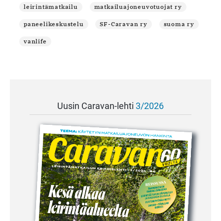
leirintämatkailu
matkailuajoneuvotuojat ry
paneelikeskustelu
SF-Caravan ry
suoma ry
vanlife
Uusin Caravan-lehti
3/2026