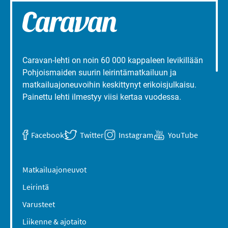
Caravan-lehti on noin 60 000 kappaleen levikillään
Pohjoismaiden suurin leirintämatkailuun ja
matkailuajoneuvoihin keskittynyt erikoisjulkaisu.
Painettu lehti ilmestyy viisi kertaa vuodessa.
Facebook
Twitter
Instagram
YouTube
Matkailuajoneuvot
Leirintä
Varusteet
Liikenne & ajotaito