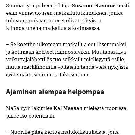
Suoma ry:n puheenjohtaja
Susanne Rasmus
nosti
esiin viimevuotisen matkailututkimuksen, jonka
tulosten mukaan nuoret olivat erityisen
kiinnostuneita matkailusta kotimaassa.
– Se koettiin ulkomaan matkailua edullisemmaksi
ja kotimaan kohteet kiinnostaviksi. Muutama kiva
vaikuttajalähettiläs tuo seikkailumielisyyttä esille,
mutta markkinointia voitaisiin tehdä vielä nykyistä
systemaattisemmin ja taktisemmin.
Ajaminen aiempaa helpompaa
MaRa ry:n lakimies
Kai Massan
mielestä nuorissa
piilee iso potentiaali.
– Nuorille pitää kertoa mahdollisuuksista, joita