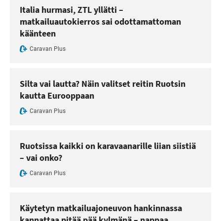
Italia hurmasi, ZTL yllätti –
matkailuautokierros sai odottamattoman
käänteen
Caravan Plus
Silta vai lautta? Näin valitset reitin Ruotsin
kautta Eurooppaan
Caravan Plus
Ruotsissa kaikki on karavaanarille liian siistiä
– vai onko?
Caravan Plus
Käytetyn matkailuajoneuvon hankinnassa
kannattaa pitää pää kylmänä – nappaa