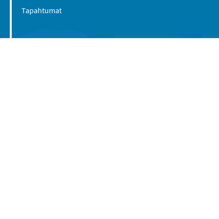
Tapahtumat
Suomen Caravan Media Oy
Viipurintie 58
13210 Hämeenlinna
Yhteystiedot
© 2016-2026 Caravan-lehti / Suomen Caravan
Media Oy
Tietosuojaseloste
Käyttöehdot
Evästeasetukset