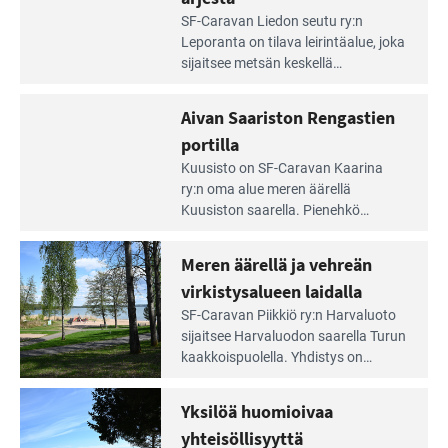
Lue
SF-Caravan Liedon seutu ry:n
Leirintäoppaan
Leporanta on tilava leirintäalue, joka
artikkeli:
sijaitsee metsän kes­kellä
Lampien
kirkasvetisen lammen ympärillä. –
rannalla
Lampi on upea ja puhdas, ja se
Aivan Saariston Rengastien
pääsee
tarjoaa ympäris­töineen kauniit
irti
portilla
maisemat ja loistavat virkistäytymis­
arjesta
Lue
mahdollisuudet.
Kuusisto on SF-Caravan Kaarina
Leirintäoppaan
ry:n oma alue meren äärellä
artikkeli:
Kuusiston saarella. Pie­nehkö
Aivan
caravan-alue on lapsiystävällinen,
Saariston
rauhallinen ja silmiinpistävän siisti.
Meren äärellä ja vehreän
Rengastien
portilla
virkistysalueen laidalla
Lue
SF-Caravan Piikkiö ry:n Harvaluoto
Leirintäoppaan
sijait­see Harvaluodon saarella Turun
artikkeli:
kaakkois­puolella. Yhdistys on
Meren
vuokrannut käyttöön­sä osan
äärellä
kunnan viiden hehtaarin
Yksilöä huomioivaa
ja
virkistysalueesta.
vehreän
yhteisöllisyyttä