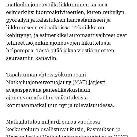
matkailuajoneuvoilla liikkuminen tarjoaa
esimerkiksi luontoaktiviteettien, kuten retkeilyn,
pyöräilyn ja kalastuksen harrastamiseen ja
liikkumiseen eri paikoissa. Tekniikka on
kehittynyt, ja esimerkiksi automaattivaihteet ovat
tehneet isojenkin ajoneuvojen liikuttelusta
helpompaa. Tästä pitää jakaa viestiä nuorten
seuraamiin kanaviin.
Tapahtuman yhteistyökumppani
Matkailuajoneuvotuojat ry (MAT) järjesti
avajaispäivänä paneelikeskustelun
ajoneuvomatkailun vaikutuksista
kotimaanmatkailuun nyt ja tulevaisuudessa.
Matkailutuloa miljardi euroa vuodessa -
keskusteluun osallistuvat Rusin, Rasmuksen ja
Massan lisäksi Matkailuajoneuvotuojat ry:n (MAT)