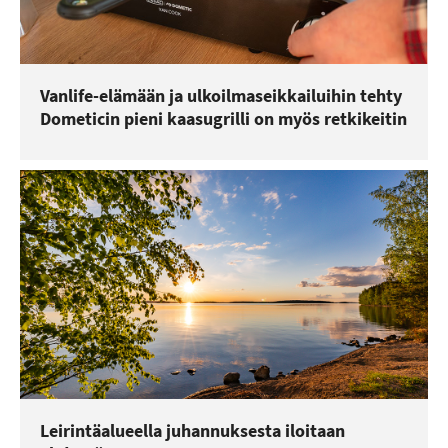
Vanlife-elämään ja ulkoilmaseikkailuihin tehty
Dometicin pieni kaasugrilli on myös retkikeitin
Leirintäalueella juhannuksesta iloitaan