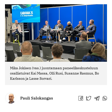
Mika Jokisen (vas.) juontamaan paneelikeskusteluun
osallistuivat Kai Massa, Olli Rusi, Susanne Rasmus, Bo
Karlsson ja Lasse Sorvari.
Pauli Salokangas
Jaa
Jaa
Jaa
Jaa
Facebookissa
Twitterissä
Telegra
What