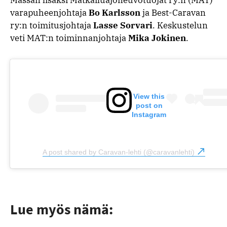
varapuheenjohtaja
Bo Karlsson
ja Best-Caravan
ry:n toimitusjohtaja
Lasse Sorvari
. Keskustelun
veti MAT:n toiminnanjohtaja
Mika Jokinen
.
View this
post on
Instagram
A post shared by Caravan-lehti (@caravanlehti)
Lue myös nämä: