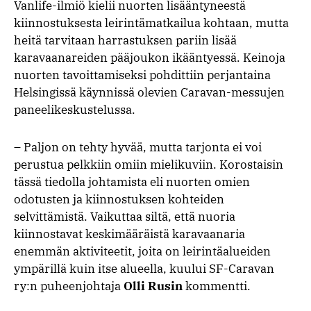
Vanlife-ilmiö kielii nuorten lisääntyneestä
kiinnostuksesta leirintämatkailua kohtaan, mutta
heitä tarvitaan harrastuksen pariin lisää
karavaanareiden pääjoukon ikääntyessä. Keinoja
nuorten tavoittamiseksi pohdittiin perjantaina
Helsingissä käynnissä olevien Caravan-messujen
paneelikeskustelussa.
– Paljon on tehty hyvää, mutta tarjonta ei voi
perustua pelkkiin omiin mielikuviin. Korostaisin
tässä tiedolla johtamista eli nuorten omien
odotusten ja kiinnostuksen kohteiden
selvittämistä. Vaikuttaa siltä, että nuoria
kiinnostavat keskimääräistä karavaanaria
enemmän aktiviteetit, joita on leirintäalueiden
ympärillä kuin itse alueella, kuului SF-Caravan
ry:n puheenjohtaja
Olli Rusin
kommentti.