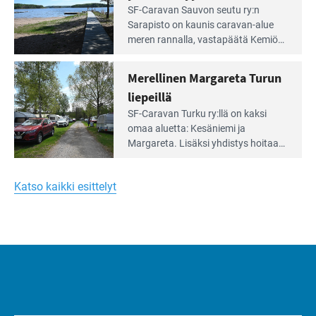
virkistysalueen
Lue
SF-Caravan Sauvon seutu ry:n
laidalla
Leirintäoppaan
Sarapisto on kaunis caravan-alue
artikkeli:
meren rannalla, vasta­päätä Kemiön
Yksilöä
saarta. Alueella on 130 sähköllä
huomioivaa
varustettua caravan-paik­kaa sekä
Merellinen Margareta Turun
yhteisöllisyyttä
kymmenen paikkaa ilman sähköä.
liepeillä
Lue
SF-Caravan Turku ry:llä on kaksi
Leirintäoppaan
omaa aluet­ta: Kesäniemi ja
artikkeli:
Margareta. Lisäksi yhdis­tys hoitaa
Merellinen
Ruissalo Campingin talvialue­
Margareta
toimintaa.
Turun
Katso kaikki esittelyt
liepeillä