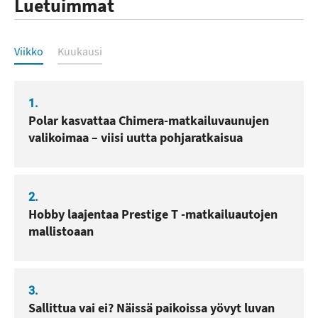
Luetuimmat
Luetuimmat
Viikko
Kuukausi
1.
Polar kasvattaa Chimera-matkailuvaunujen
valikoimaa – viisi uutta pohjaratkaisua
2.
Hobby laajentaa Prestige T -matkailuautojen
mallistoaan
3.
Sallittua vai ei? Näissä paikoissa yövyt luvan