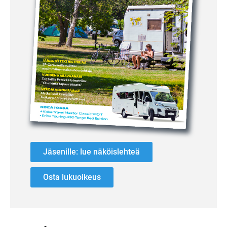
Jäsenille: lue näköislehteä
Osta lukuoikeus