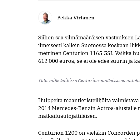
Pekka Virtanen
Siihen saa silmämääräisen vastauksen La
ilmeisesti kallein Suomessa koskaan lii
metrinen Centurion 1165 GSI. Vaikka hu
612 000 euroa, se ei ole edes suurin ja k
Yhtä vaille kaikissa Centurion-malleissa on autotal
Hulppeita maantieristeilijöitä valmistava
2014 Mercedes-Benzin Actros-alustalle 
matkailuautojättiläisen.
Centurion 1200 on vieläkin Concorden p