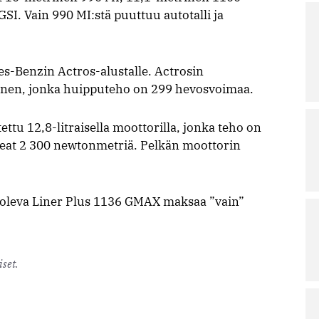
SI. Vain 990 MI:stä puuttuu autotalli ja
s-Benzin Actros-alustalle. Actrosin
tonen, jonka huipputeho on 299 hevosvoimaa.
ttu 12,8-litraisella moottorilla, jonka teho on
at 2 300 newtonmetriä. Pelkän moottorin
oleva Liner Plus 1136 GMAX maksaa ”vain”
set.
 matkailuauto.