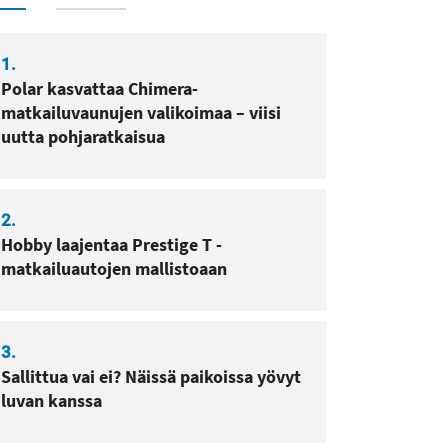
1.
sa
pissa
Polar kasvattaa Chimera-
matkailuvaunujen valikoimaa – viisi
uutta pohjaratkaisua
2.
Hobby laajentaa Prestige T -
matkailuautojen mallistoaan
3.
Sallittua vai ei? Näissä paikoissa yövyt
luvan kanssa