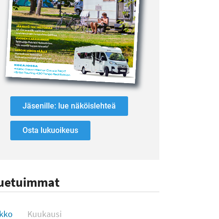
Jäsenille: lue näköislehteä
Osta lukuoikeus
uetuimmat
uetuimmat
ikko
Kuukausi