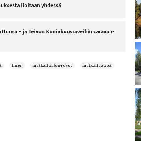
nuksesta iloitaan yhdessä
Lu
Le
ttunsa – ja Teivon Kuninkuusraveihin caravan-
ar
La
ra
pä
irt
ar
Lu
t
liner
matkailuajoneuvot
matkailuautot
Le
ar
Ai
Sa
Re
po
Lu
Le
ar
M