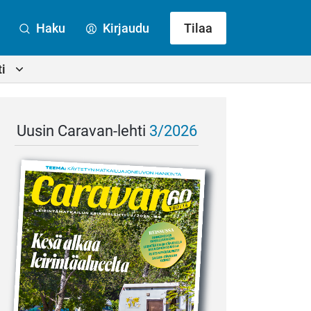
Haku
Kirjaudu
Tilaa
i
Uusin Caravan-lehti
3/2026