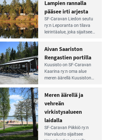
Lampien rannalla
pääsee irti arjesta
e
SF-Caravan Liedon seutu
irintäoppaan
ry:n Leporanta on tilava
tikkeli:
leirintäalue, joka sijaitsee
mpien
metsän kes­kellä
nnalla
kirkasvetisen lammen
Aivan Saariston
äsee
ympärillä. – Lampi on
i
Rengastien portilla
upea ja puhdas, ja se
jesta
e
tarjoaa ympäris­töineen
Kuusisto on SF-Caravan
irintäoppaan
kauniit maisemat ja
Kaarina ry:n oma alue
tikkeli:
loistavat virkistäytymis­
meren äärellä Kuusiston
van
mahdollisuudet.
saarella. Pie­nehkö
ariston
caravan-alue on
Meren äärellä ja
ngastien
lapsiystävällinen,
rtilla
vehreän
rauhallinen ja
silmiinpistävän siisti.
virkistysalueen
e
laidalla
irintäoppaan
SF-Caravan Piikkiö ry:n
tikkeli:
Harvaluoto sijait­see
eren