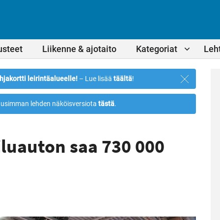
usteet
Liikenne & ajotaito
Kategoriat
Leht
Sulje
hjakortti leirintäalueelle!
– Lue lisää
täältä
!
ilmoitus
usimman lehden näköisversiota
tästä
.
luauton saa 730 000