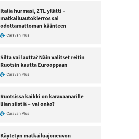
Italia hurmasi, ZTL yllätti –
matkailuautokierros sai
odottamattoman käänteen
Caravan Plus
Silta vai lautta? Näin valitset reitin
Ruotsin kautta Eurooppaan
Caravan Plus
Ruotsissa kaikki on karavaanarille
liian siistiä – vai onko?
Caravan Plus
Käytetyn matkailuajoneuvon