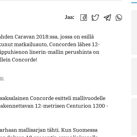
Jaa:
Jaa
Jaa
Jaa
Jaa
Facebookissa
Twitterissä
Telegrammis
WhatsAp
hden Caravan 2018:ssa, jossa on esillä
kkunut matkailuauto, Concorden lähes 12-
ippuhienon linerin-mallin perushinta on
allein Concorde!
li.
 saksalainen Concorde esitteli mallivuodelle
rakennettavan 12-metrisen Centurion 1200 -
arhaan mallisarjan tähti. Kun Suomessa