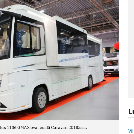
L
Plus 1136 GMAX ovat esillä Caravan 2018:ssa.
L
Vi