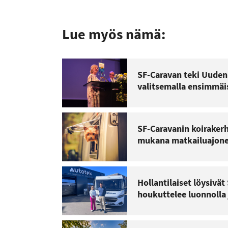
Lue myös nämä:
SF-Caravan teki Uuden
valitsemalla ensimmäi
SF-Caravanin koirakerh
mukana matkailuajone
Hollantilaiset löysivä
houkuttelee luonnolla 