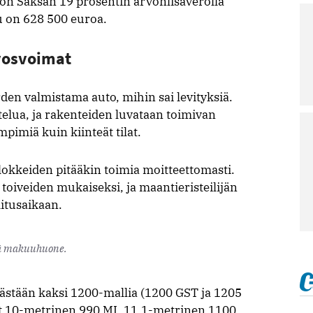
 on Saksan 19 prosentin arvonlisäverolla
u on 628 500 euroa.
evosvoimat
n valmistama auto, mihin sai levityksiä.
elua, ja rakenteiden luvataan toimivan
mpimiä kuin kiinteät tilat.
lokkeiden pitääkin toimia moitteettomasti.
toiveiden mukaiseksi, ja maantieristeilijän
itusaikaan.
isä makuuhuone.
kästään kaksi 1200-mallia (1200 GST ja 1205
t 10-metrinen 990 MI, 11,1-metrinen 1100