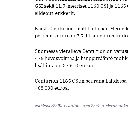
GSI sekä 11,7-metriset 1160 GSI ja 1165 G
slideout-erkkerit.
Kaikki Centurion-mallit tehdään Mercede
perusmoottori on 7,7-litrainen rivikuu
Suomessa vieraileva Centurion on varuste
476 hevosvoimaa ja huippuvääntö muhke
lisähinta on 37 600 euroa.
Centurion 1165 GSI:n seurana Lahdessa 
468 090 euroa.
Nahkaverhoillut istuimet ovat houkuttelevan näköi
Liner Plus 1136 GMAX on puolen miljoonan euron