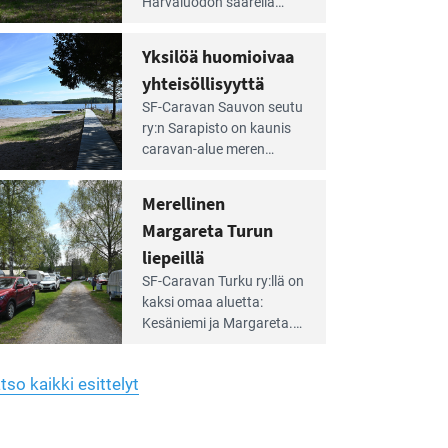
Harvaluodon saarella
rellä
Turun kaakkois­puolella.
Yhdistys on vuokrannut
hreän
Yksilöä huomioivaa
rkistysalueen
käyttöön­sä osan kunnan
yhteisöllisyyttä
idalla
viiden hehtaarin
e
virkistysalueesta.
SF-Caravan Sauvon seutu
irintäoppaan
ry:n Sarapisto on kaunis
tikkeli:
caravan-alue meren
silöä
rannalla, vasta­päätä
omioivaa
Kemiön saarta. Alueella
Merellinen
teisöllisyyttä
on 130 sähköllä
Margareta Turun
varustettua caravan-paik­
kaa sekä kymmenen
liepeillä
e
paikkaa ilman sähköä.
SF-Caravan Turku ry:llä on
irintäoppaan
kaksi omaa aluet­ta:
tikkeli:
Kesäniemi ja Margareta.
rellinen
rgareta
Lisäksi yhdis­tys hoitaa
urun
Ruissalo Campingin
epeillä
tso kaikki esittelyt
talvialue­toimintaa.