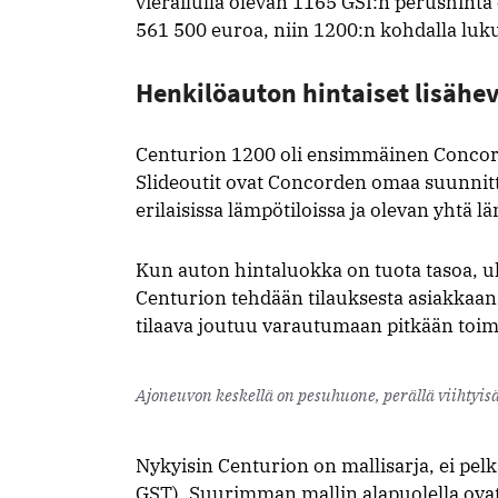
vierailulla olevan 1165 GSI:n perushinta
561 500 euroa, niin 1200:n kohdalla luk
Henkilöauton hintaiset lisäh
Centurion 1200 oli ensimmäinen Concorde
Slideoutit ovat Concorden omaa suunnitt
erilaisissa lämpötiloissa ja olevan yhtä lä
Kun auton hintaluokka on tuota tasoa, u
Centurion tehdään tilauksesta asiakkaan 
tilaava joutuu varautumaan pitkään toim
Ajoneuvon keskellä on pesuhuone, perällä viihty
Nykyisin Centurion on mallisarja, ei pel
GST). Suurimman mallin alapuolella ova