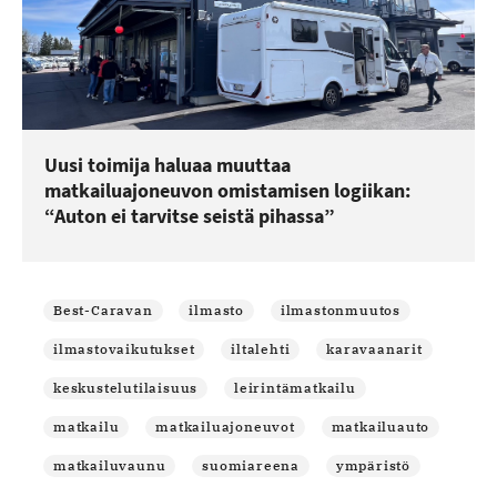
Uusi toimija haluaa muuttaa
matkailuajoneuvon omistamisen logiikan:
“Auton ei tarvitse seistä pihassa”
Best-Caravan
ilmasto
ilmastonmuutos
ilmastovaikutukset
iltalehti
karavaanarit
keskustelutilaisuus
leirintämatkailu
matkailu
matkailuajoneuvot
matkailuauto
matkailuvaunu
suomiareena
ympäristö