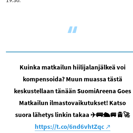
19.30.
Kuinka matkailun hiilijalanjälkeä voi
kompensoida? Muun muassa tästä
keskustellaan tänään SuomiAreena Goes
Matkailun ilmastovaikutukset! Katso
suora lähetys linkin takaa ✈️🚌🛳🚐🚊🚀
https://t.co/6nd6vhtZqc