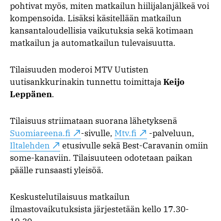
pohtivat myös, miten matkailun hiilijalanjälkeä voi
kompensoida. Lisäksi käsitellään matkailun
kansantaloudellisia vaikutuksia sekä kotimaan
matkailun ja automatkailun tulevaisuutta.
Tilaisuuden moderoi MTV Uutisten
uutisankkurinakin tunnettu toimittaja
Keijo
Leppänen
.
Tilaisuus striimataan suorana lähetyksenä
Suomiareena.fi
-sivulle,
Mtv.fi
-palveluun,
Iltalehden
etusivulle sekä Best-Caravanin omiin
some-kanaviin. Tilaisuuteen odotetaan paikan
päälle runsaasti yleisöä.
Keskustelutilaisuus matkailun
ilmastovaikutuksista järjestetään kello 17.30-