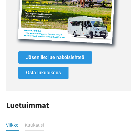
Jäsenille: lue näköislehteä
Osta lukuoikeus
Luetuimmat
Luetuimmat
Viikko
Kuukausi