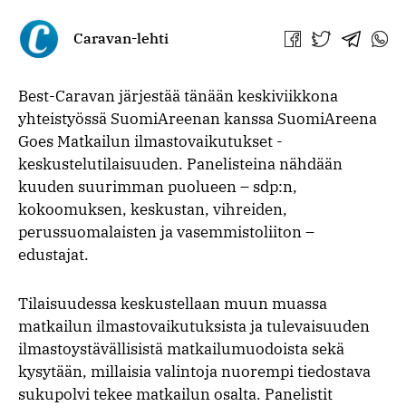
Caravan-lehti
Jaa
Jaa
Jaa
Jaa
Facebookissa
Twitterissä
Telegra
What
Best-Caravan järjestää tänään keskiviikkona
yhteistyössä SuomiAreenan kanssa SuomiAreena
Goes Matkailun ilmastovaikutukset -
keskustelutilaisuuden. Panelisteina nähdään
kuuden suurimman puolueen – sdp:n,
kokoomuksen, keskustan, vihreiden,
perussuomalaisten ja vasemmistoliiton –
edustajat.
Tilaisuudessa keskustellaan muun muassa
matkailun ilmastovaikutuksista ja tulevaisuuden
ilmastoystävällisistä matkailumuodoista sekä
kysytään, millaisia valintoja nuorempi tiedostava
sukupolvi tekee matkailun osalta. Panelistit