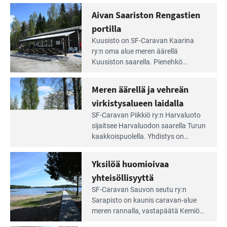
rannalla
Lampi on upea ja puhdas, ja se
Aivan Saariston Rengastien
pääsee
tarjoaa ympäris­töineen kauniit
irti
portilla
maisemat ja loistavat virkistäytymis­
arjesta
Lue
mahdollisuudet.
Kuusisto on SF-Caravan Kaarina
Leirintäoppaan
ry:n oma alue meren äärellä
artikkeli:
Kuusiston saarella. Pie­nehkö
Aivan
caravan-alue on lapsiystävällinen,
Saariston
rauhallinen ja silmiinpistävän siisti.
Meren äärellä ja vehreän
Rengastien
portilla
virkistysalueen laidalla
Lue
SF-Caravan Piikkiö ry:n Harvaluoto
Leirintäoppaan
sijait­see Harvaluodon saarella Turun
artikkeli:
kaakkois­puolella. Yhdistys on
Meren
vuokrannut käyttöön­sä osan
äärellä
kunnan viiden hehtaarin
Yksilöä huomioivaa
ja
virkistysalueesta.
vehreän
yhteisöllisyyttä
virkistysalueen
Lue
SF-Caravan Sauvon seutu ry:n
laidalla
Leirintäoppaan
Sarapisto on kaunis caravan-alue
artikkeli:
meren rannalla, vasta­päätä Kemiön
Yksilöä
saarta. Alueella on 130 sähköllä