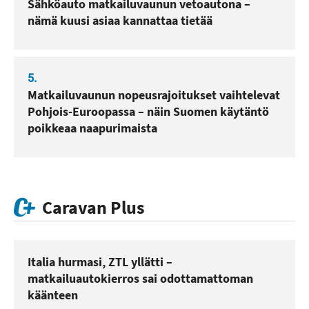
Sähköauto matkailuvaunun vetoautona –
nämä kuusi asiaa kannattaa tietää
5.
Matkailuvaunun nopeusrajoitukset vaihtelevat
Pohjois-Euroopassa – näin Suomen käytäntö
poikkeaa naapurimaista
Caravan Plus
Italia hurmasi, ZTL yllätti –
matkailuautokierros sai odottamattoman
käänteen