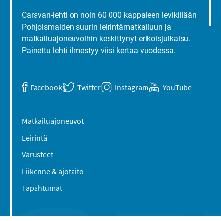
Caravan-lehti on noin 60 000 kappaleen levikillään
Pohjoismaiden suurin leirintämatkailuun ja
matkailuajoneuvoihin keskittynyt erikoisjulkaisu.
Painettu lehti ilmestyy viisi kertaa vuodessa.
Facebook
Twitter
Instagram
YouTube
Matkailuajoneuvot
Leirintä
Varusteet
Liikenne & ajotaito
Tapahtumat