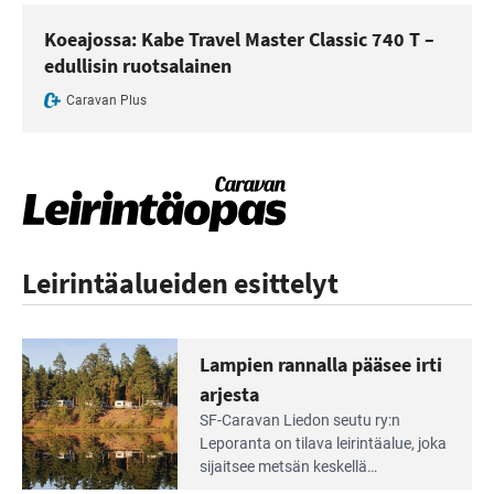
Koeajossa: Kabe Travel Master Classic 740 T –
edullisin ruotsalainen
Caravan Plus
Leirintäalueiden esittelyt
Lampien rannalla pääsee irti
arjesta
Lue
SF-Caravan Liedon seutu ry:n
Leirintäoppaan
Leporanta on tilava leirintäalue, joka
artikkeli:
sijaitsee metsän kes­kellä
Lampien
kirkasvetisen lammen ympärillä. –