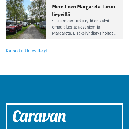
huomioivaa
varustettua caravan-paik­kaa sekä
Merellinen Margareta Turun
yhteisöllisyyttä
kymmenen paikkaa ilman sähköä.
liepeillä
Lue
SF-Caravan Turku ry:llä on kaksi
Leirintäoppaan
omaa aluet­ta: Kesäniemi ja
artikkeli:
Margareta. Lisäksi yhdis­tys hoitaa
Merellinen
Ruissalo Campingin talvialue­
Margareta
toimintaa.
Turun
Katso kaikki esittelyt
liepeillä