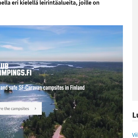
a eri kielellä leirintäalueita, joille on
L
L
Vi