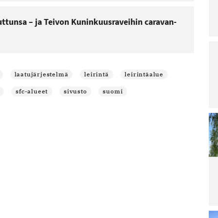
Lu
Le
ttunsa – ja Teivon Kuninkuusraveihin caravan-
ar
La
ra
pä
irt
ar
laatujärjestelmä
leirintä
leirintäalue
Lu
Le
sfc-alueet
sivusto
suomi
ar
Ai
Sa
Re
po
Lu
Le
ar
M
ää
ja