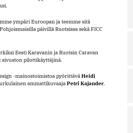
ksi.
llemme ympäri Euroopan ja teemme sitä
hjoismaisilla päivillä Ruotsissa sekä FICC
merkiksi Eesti Karavanin ja Ruotsin Caravan
 sivuston pilottikäyttäjinä.
Design -mainostoimistoa pyörittävä
Heidi
 turkulainen ammattikuvaaja
Petri Kajander
.