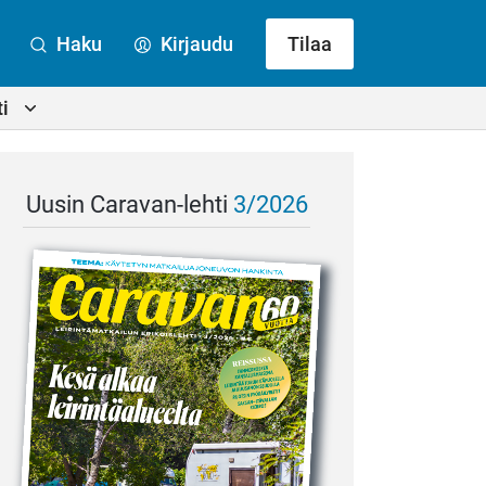
Haku
Kirjaudu
Tilaa
i
Uusin Caravan-lehti
3/2026