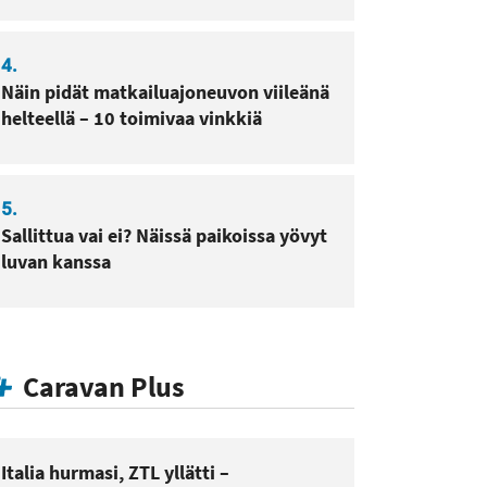
4.
Näin pidät matkailuajoneuvon viileänä
helteellä – 10 toimivaa vinkkiä
5.
Sallittua vai ei? Näissä paikoissa yövyt
luvan kanssa
Caravan Plus
Italia hurmasi, ZTL yllätti –