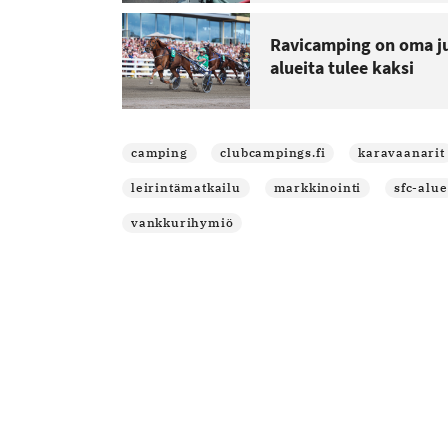
Ravicamping on oma ju
alueita tulee kaksi
camping
clubcampings.fi
karavaanarit
leirintämatkailu
markkinointi
sfc-alue
vankkurihymiö