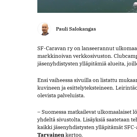
Pauli Salokangas
SF-Caravan ry on lanseerannut ulkomaalai
markkinoivan verkkosivuston. Clubcamping
jäsenyhdistysten ylläpitämiä alueita, j
Ensi vaiheessa sivuilla on listattu mukaa
kuvineen ja esittelyteksteineen. Leirintä
olevista palveluista.
– Suomessa matkailevat ulkomaalaiset 
yhdeltä sivustolta. Lisäyksiä saatetaan 
kaikki jäsenyhdistysten ylläpitämät SFC
Tarvainen
kertoo.