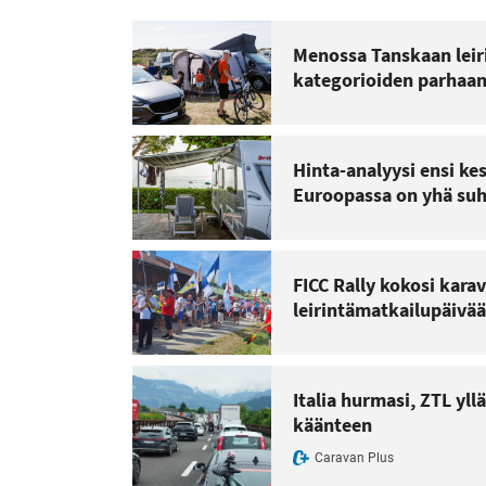
Menossa Tanskaan leiri
kategorioiden parhaa
Hinta-analyysi ensi ke
Euroopassa on yhä suh
FICC Rally kokosi kara
leirintämatkailupäivää
Italia hurmasi, ZTL yl
käänteen
Caravan Plus