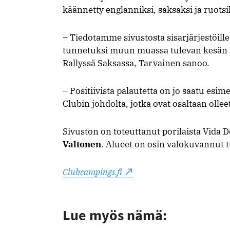
käännetty englanniksi, saksaksi ja ruotsi
– Tiedotamme sivustosta sisarjärjestöi
tunnetuksi muun muassa tulevan kesän Po
Rallyssä Saksassa, Tarvainen sanoo.
– Positiivista palautetta on jo saatu esi
Clubin johdolta, jotka ovat osaltaan olleet
Sivuston on toteuttanut porilaista Vida 
Valtonen
. Alueet on osin valokuvannut
Clubcampings.fi
Lue myös nämä: