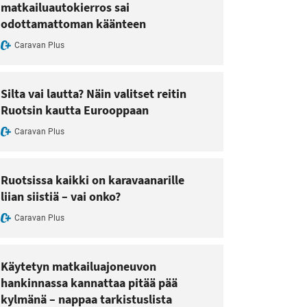
matkailuautokierros sai
odottamattoman käänteen
Caravan Plus
Silta vai lautta? Näin valitset reitin
Ruotsin kautta Eurooppaan
Caravan Plus
Ruotsissa kaikki on karavaanarille
liian siistiä – vai onko?
Caravan Plus
Käytetyn matkailuajoneuvon
hankinnassa kannattaa pitää pää
kylmänä – nappaa tarkistuslista