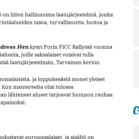
on liiton hallinnoima laatujärjestelmä, jonka
intäalueiden tasoa, turvallisuutta, hoitoa ja
dreas Jörn
kysyi Porin FICC Rallyssä vuonna
alueita, joille saksalaiset voisivat tulla
tää laatujärjestelmän, Tarvainen kertoo.
malaisista, ja loppukesästä monet yleiset
, kun mantereelta olisi tulossa
aan lähteneet alueet tarjoavat luonnon rauhaa
tapainoksi.
ostavat eurooppalaiset, ja sisältö on