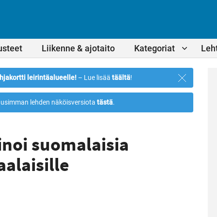
usteet
Liikenne & ajotaito
Kategoriat
Leht
Sulje
hjakortti leirintäalueelle!
– Lue lisää
täältä
!
ilmoitus
usimman lehden näköisversiota
tästä
.
inoi suomalaisia
alaisille