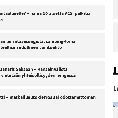
ntäalueelle? – nämä 10 aluetta ACSI palkitsi
na
sän leirintäsesongista: camping-loma
teellisen edullinen vaihtoehto
vaanarit Saksaan – Kansainvälistä
 vietetään yhteisöllisyyden hengessä
L
lätti – matkailuautokierros sai odottamattoman