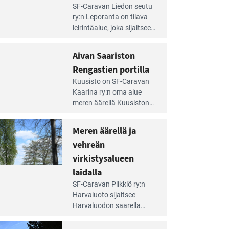
e
SF-Caravan Liedon seutu
irintäoppaan
ry:n Leporanta on tilava
tikkeli:
leirintäalue, joka sijaitsee
mpien
metsän kes­kellä
nnalla
kirkasvetisen lammen
Aivan Saariston
äsee
ympärillä. – Lampi on
i
Rengastien portilla
upea ja puhdas, ja se
jesta
e
tarjoaa ympäris­töineen
Kuusisto on SF-Caravan
irintäoppaan
kauniit maisemat ja
Kaarina ry:n oma alue
tikkeli:
loistavat virkistäytymis­
meren äärellä Kuusiston
van
mahdollisuudet.
saarella. Pie­nehkö
ariston
caravan-alue on
Meren äärellä ja
ngastien
lapsiystävällinen,
rtilla
vehreän
rauhallinen ja
silmiinpistävän siisti.
virkistysalueen
e
laidalla
irintäoppaan
SF-Caravan Piikkiö ry:n
tikkeli:
Harvaluoto sijait­see
eren
Harvaluodon saarella
rellä
Turun kaakkois­puolella.
Yhdistys on vuokrannut