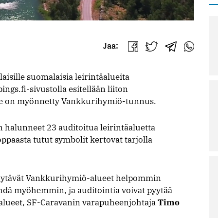
Jaa:
Jaa
Jaa
Jaa
Jaa
Facebookissa
Twitterissä
Telegrammis
WhatsAp
sille suomalaisia leirintäalueita
s.fi-sivustolla esitellään liiton
oille on myönnetty Vankkurihymiö-tunnus.
n halunneet 23 auditoitua leirintäaluetta
oppaasta tutut symbolit kertovat tarjolla
löytävät Vankkurihymiö-alueet helpommin
tehdä myöhemmin, ja auditointia voivat pyytää
-alueet, SF-Caravanin varapuheenjohtaja
Timo