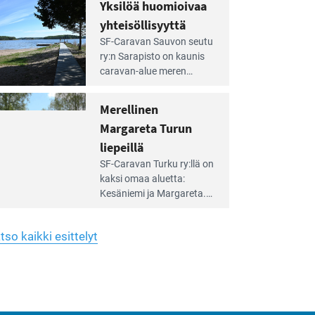
hreän
Yksilöä huomioivaa
rkistysalueen
käyttöön­sä osan kunnan
yhteisöllisyyttä
idalla
viiden hehtaarin
e
virkistysalueesta.
SF-Caravan Sauvon seutu
irintäoppaan
ry:n Sarapisto on kaunis
tikkeli:
caravan-alue meren
silöä
rannalla, vasta­päätä
omioivaa
Kemiön saarta. Alueella
Merellinen
teisöllisyyttä
on 130 sähköllä
Margareta Turun
varustettua caravan-paik­
kaa sekä kymmenen
liepeillä
e
paikkaa ilman sähköä.
SF-Caravan Turku ry:llä on
irintäoppaan
kaksi omaa aluet­ta:
tikkeli:
Kesäniemi ja Margareta.
rellinen
rgareta
Lisäksi yhdis­tys hoitaa
urun
Ruissalo Campingin
epeillä
tso kaikki esittelyt
talvialue­toimintaa.