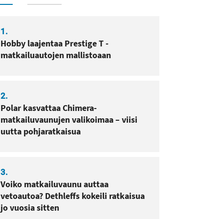
1.
Hobby laajentaa Prestige T -
matkailuautojen mallistoaan
sa
pissa
2.
Polar kasvattaa Chimera-
matkailuvaunujen valikoimaa – viisi
uutta pohjaratkaisua
3.
Voiko matkailuvaunu auttaa
vetoautoa? Dethleffs kokeili ratkaisua
jo vuosia sitten