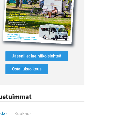
Jäsenille: lue näköislehteä
Osta lukuoikeus
uetuimmat
uetuimmat
ikko
Kuukausi