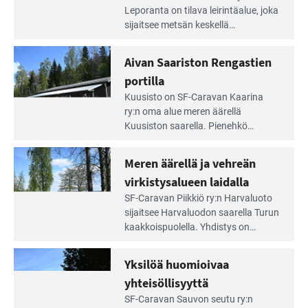
Leirintäoppaan
Leporanta on tilava leirintäalue, joka
artikkeli:
sijaitsee metsän kes­kellä
Lampien
kirkasvetisen lammen ympärillä. –
rannalla
Lampi on upea ja puhdas, ja se
Aivan Saariston Rengastien
pääsee
tarjoaa ympäris­töineen kauniit
irti
portilla
maisemat ja loistavat virkistäytymis­
arjesta
Lue
mahdollisuudet.
Kuusisto on SF-Caravan Kaarina
Leirintäoppaan
ry:n oma alue meren äärellä
artikkeli:
Kuusiston saarella. Pie­nehkö
Aivan
caravan-alue on lapsiystävällinen,
Saariston
rauhallinen ja silmiinpistävän siisti.
Meren äärellä ja vehreän
Rengastien
portilla
virkistysalueen laidalla
Lue
SF-Caravan Piikkiö ry:n Harvaluoto
Leirintäoppaan
sijait­see Harvaluodon saarella Turun
artikkeli:
kaakkois­puolella. Yhdistys on
Meren
vuokrannut käyttöön­sä osan
äärellä
kunnan viiden hehtaarin
Yksilöä huomioivaa
ja
virkistysalueesta.
vehreän
yhteisöllisyyttä
virkistysalueen
Lue
SF-Caravan Sauvon seutu ry:n
laidalla