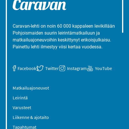
Caravan-lehti on noin 60 000 kappaleen levikillään
Pohjoismaiden suurin leirintämatkailuun ja
matkailuajoneuvoihin keskittynyt erikoisjulkaisu.
Painettu lehti ilmestyy viisi kertaa vuodessa.
Facebook
Twitter
Instagram
YouTube
Matkailuajoneuvot
Leirintä
Varusteet
Liikenne & ajotaito
Tapahtumat