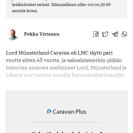
lasikuituiset seinät. Ikkunallinen ulko-ovi on yli 60
senttiä leveä.
Pekka Virtanen
Jaa
Jaa
Jaa
Jaa
Facebookissa
Twitterissä
Telegra
What
Lord Münsterland Caravan eli LMC täytti pari
vuotta sitten 65 vuotta, ja saksalaismerkin pitkän
historian ansiosta mallinimet Lord, Münsterland ja
Liberty ovat tuttuja monille karavaaniharrastajille.
Caravan Plus