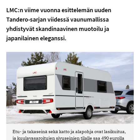
LMC:n viime vuonna esittelemän uuden
Tandero-sarjan viidessä vaunumallissa
yhdistyvät skandinaavinen muotoilu ja
japanilainen eleganssi.
Etu- ja takaseinä sekä katto ja alapohja ovat lasikuitua,
ja kuulavasaroitujen sivuseinien tilalle saa 490 eurolla