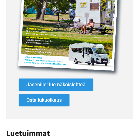
Jäsenille: lue näköislehteä
Osta lukuoikeus
Luetuimmat