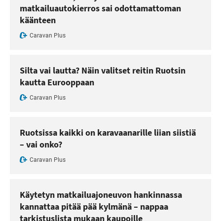
matkailuautokierros sai odottamattoman
käänteen
Caravan Plus
Silta vai lautta? Näin valitset reitin Ruotsin
kautta Eurooppaan
Caravan Plus
Ruotsissa kaikki on karavaanarille liian siistiä
– vai onko?
Caravan Plus
Käytetyn matkailuajoneuvon hankinnassa
kannattaa pitää pää kylmänä – nappaa
tarkistuslista mukaan kaupoille