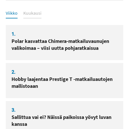
Luetuimmat
Viikko
Kuukausi
1.
Polar kasvattaa Chimera-matkailuvaunujen
valikoimaa – viisi uutta pohjaratkaisua
2.
Hobby laajentaa Prestige T -matkailuautojen
mallistoaan
3.
Sallittua vai ei? Näissä paikoissa yövyt luvan
kanssa