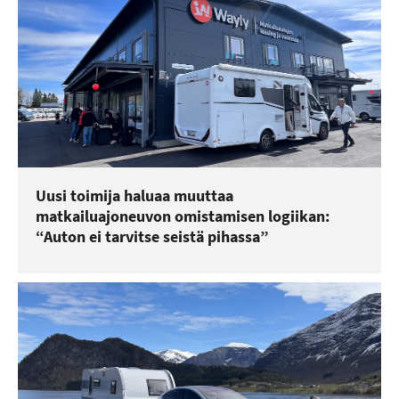
Uusi toimija haluaa muuttaa
matkailuajoneuvon omistamisen logiikan:
“Auton ei tarvitse seistä pihassa”