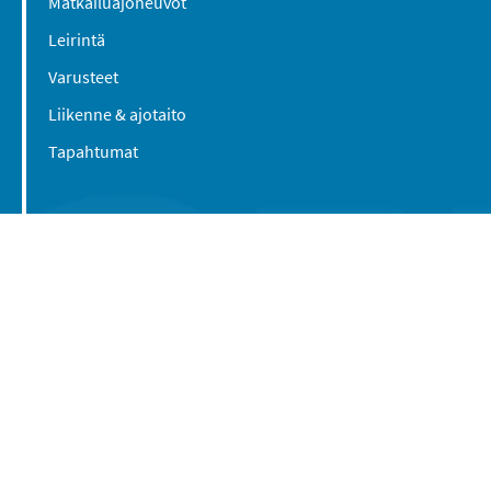
Matkailuajoneuvot
Leirintä
Varusteet
Liikenne & ajotaito
Tapahtumat
Suomen Caravan Media Oy
Viipurintie 58
13210 Hämeenlinna
Yhteystiedot
© 2016-2026 Caravan-lehti / Suomen Caravan
Media Oy