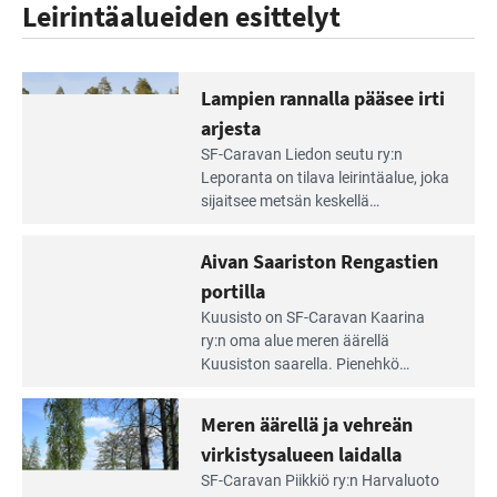
Leirintäalueiden esittelyt
Lampien rannalla pääsee irti
arjesta
Lue
SF-Caravan Liedon seutu ry:n
Leirintäoppaan
Leporanta on tilava leirintäalue, joka
artikkeli:
sijaitsee metsän kes­kellä
Lampien
kirkasvetisen lammen ympärillä. –
rannalla
Lampi on upea ja puhdas, ja se
Aivan Saariston Rengastien
pääsee
tarjoaa ympäris­töineen kauniit
irti
portilla
maisemat ja loistavat virkistäytymis­
arjesta
Lue
mahdollisuudet.
Kuusisto on SF-Caravan Kaarina
Leirintäoppaan
ry:n oma alue meren äärellä
artikkeli:
Kuusiston saarella. Pie­nehkö
Aivan
caravan-alue on lapsiystävällinen,
Saariston
rauhallinen ja silmiinpistävän siisti.
Meren äärellä ja vehreän
Rengastien
portilla
virkistysalueen laidalla
Lue
SF-Caravan Piikkiö ry:n Harvaluoto