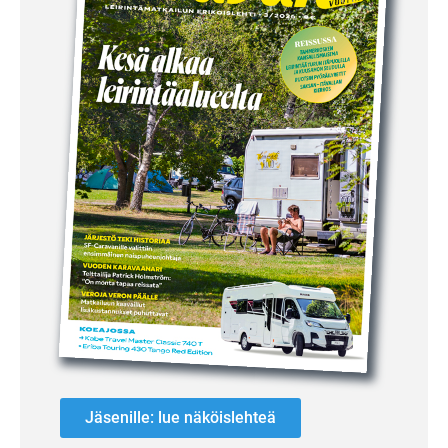
Jäsenille: lue näköislehteä