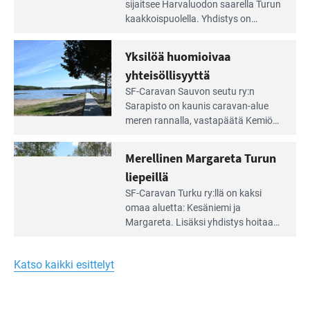
Leirintäoppaan
sijait­see Harvaluodon saarella Turun
artikkeli:
kaakkois­puolella. Yhdistys on
Meren
vuokrannut käyttöön­sä osan
äärellä
kunnan viiden hehtaarin
Yksilöä huomioivaa
ja
virkistysalueesta.
vehreän
yhteisöllisyyttä
virkistysalueen
Lue
SF-Caravan Sauvon seutu ry:n
laidalla
Leirintäoppaan
Sarapisto on kaunis caravan-alue
artikkeli:
meren rannalla, vasta­päätä Kemiön
Yksilöä
saarta. Alueella on 130 sähköllä
huomioivaa
varustettua caravan-paik­kaa sekä
Merellinen Margareta Turun
yhteisöllisyyttä
kymmenen paikkaa ilman sähköä.
liepeillä
Lue
SF-Caravan Turku ry:llä on kaksi
Leirintäoppaan
omaa aluet­ta: Kesäniemi ja
artikkeli:
Margareta. Lisäksi yhdis­tys hoitaa
Merellinen
Ruissalo Campingin talvialue­
Margareta
toimintaa.
Turun
Katso kaikki esittelyt
liepeillä