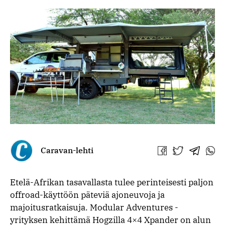
Caravan-lehti
Jaa
Jaa
Jaa
Jaa
Facebookissa
Twitterissä
Telegra
What
Etelä-Afrikan tasavallasta tulee perinteisesti paljon
offroad-käyttöön päteviä ajoneuvoja ja
majoitusratkaisuja. Modular Adventures -
yrityksen kehittämä Hogzilla 4×4 Xpander on alun