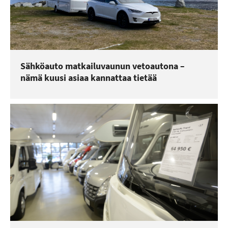
Sähköauto matkailuvaunun vetoautona –
nämä kuusi asiaa kannattaa tietää