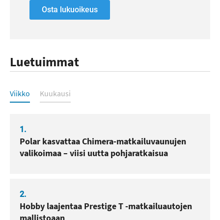
Osta lukuoikeus
Luetuimmat
Luetuimmat
Viikko
Kuukausi
1.
Polar kasvattaa Chimera-matkailuvaunujen
valikoimaa – viisi uutta pohjaratkaisua
2.
Hobby laajentaa Prestige T -matkailuautojen
mallistoaan