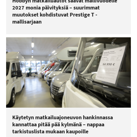
Hobbyn matkailuautot saavat mallivuodelle
2027 monia päivityksiä – suurimmat
muutokset kohdistuvat Prestige T -
mallisarjaan
Käytetyn matkailuajoneuvon hankinnassa
kannattaa pitää pää kylmänä – nappaa
tarkistuslista mukaan kaupoille