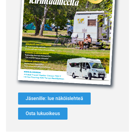
Jäsenille: lue näköislehteä
Osta lukuoikeus