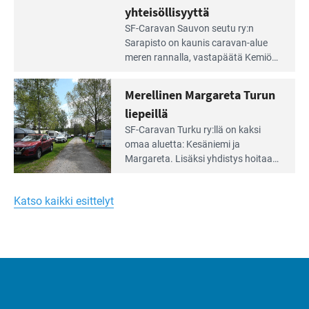
vehreän
yhteisöllisyyttä
virkistysalueen
Lue
SF-Caravan Sauvon seutu ry:n
laidalla
Leirintäoppaan
Sarapisto on kaunis caravan-alue
artikkeli:
meren rannalla, vasta­päätä Kemiön
Yksilöä
saarta. Alueella on 130 sähköllä
huomioivaa
varustettua caravan-paik­kaa sekä
Merellinen Margareta Turun
yhteisöllisyyttä
kymmenen paikkaa ilman sähköä.
liepeillä
Lue
SF-Caravan Turku ry:llä on kaksi
Leirintäoppaan
omaa aluet­ta: Kesäniemi ja
artikkeli:
Margareta. Lisäksi yhdis­tys hoitaa
Merellinen
Ruissalo Campingin talvialue­
Margareta
toimintaa.
Turun
Katso kaikki esittelyt
liepeillä