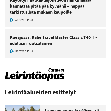
Käytetyn matkailuajoneuvon hankinnassa
kannattaa pitää pää kylmänä – nappaa
tarkistuslista mukaan kaupoille
Caravan Plus
Koeajossa: Kabe Travel Master Classic 740 T –
edullisin ruotsalainen
Caravan Plus
Leirintäalueiden esittelyt
Lampien rannalla pääsee irti