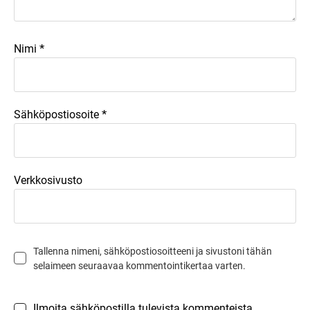
*
Nimi
*
Sähköpostiosoite
Verkkosivusto
Tallenna nimeni, sähköpostiosoitteeni ja sivustoni tähän
selaimeen seuraavaa kommentointikertaa varten.
Ilmoita sähköpostilla tulevista kommenteista.