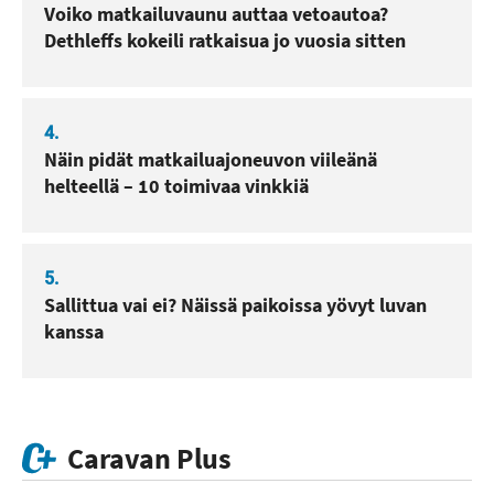
Voiko matkailuvaunu auttaa vetoautoa?
Dethleffs kokeili ratkaisua jo vuosia sitten
4.
Näin pidät matkailuajoneuvon viileänä
helteellä – 10 toimivaa vinkkiä
5.
Sallittua vai ei? Näissä paikoissa yövyt luvan
kanssa
Caravan Plus