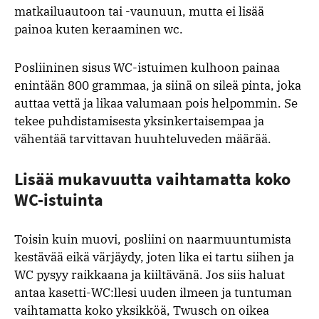
matkailuautoon tai -vaunuun, mutta ei lisää
painoa kuten keraaminen wc.
Posliininen sisus WC-istuimen kulhoon painaa
enintään 800 grammaa, ja siinä on sileä pinta, joka
auttaa vettä ja likaa valumaan pois helpommin. Se
tekee puhdistamisesta yksinkertaisempaa ja
vähentää tarvittavan huuhteluveden määrää.
Lisää mukavuutta vaihtamatta koko
WC-istuinta
Toisin kuin muovi, posliini on naarmuuntumista
kestävää eikä värjäydy, joten lika ei tartu siihen ja
WC pysyy raikkaana ja kiiltävänä. Jos siis haluat
antaa kasetti-WC:llesi uuden ilmeen ja tuntuman
vaihtamatta koko yksikköä, Twusch on oikea