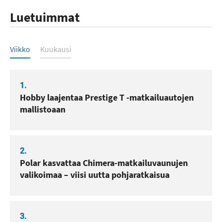
Luetuimmat
Luetuimmat
Viikko
Kuukausi
1.
Hobby laajentaa Prestige T -matkailuautojen
mallistoaan
2.
Polar kasvattaa Chimera-matkailuvaunujen
valikoimaa – viisi uutta pohjaratkaisua
3.