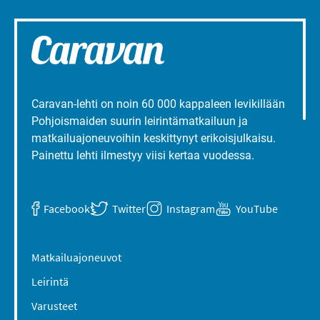
Caravan-lehti on noin 60 000 kappaleen levikillään
Pohjoismaiden suurin leirintämatkailuun ja
matkailuajoneuvoihin keskittynyt erikoisjulkaisu.
Painettu lehti ilmestyy viisi kertaa vuodessa.
Facebook
Twitter
Instagram
YouTube
Matkailuajoneuvot
Leirintä
Varusteet