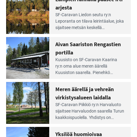
arjesta
Lue
SF-Caravan Liedon seutu ry:n
Leirintäoppaan
Leporanta on tilava leirintäalue, joka
artikkeli:
sijaitsee metsän kes­kellä
Lampien
kirkasvetisen lammen ympärillä. –
rannalla
Lampi on upea ja puhdas, ja se
Aivan Saariston Rengastien
pääsee
tarjoaa ympäris­töineen kauniit
irti
portilla
maisemat ja loistavat virkistäytymis­
arjesta
Lue
mahdollisuudet.
Kuusisto on SF-Caravan Kaarina
Leirintäoppaan
ry:n oma alue meren äärellä
artikkeli:
Kuusiston saarella. Pie­nehkö
Aivan
caravan-alue on lapsiystävällinen,
Saariston
rauhallinen ja silmiinpistävän siisti.
Meren äärellä ja vehreän
Rengastien
portilla
virkistysalueen laidalla
Lue
SF-Caravan Piikkiö ry:n Harvaluoto
Leirintäoppaan
sijait­see Harvaluodon saarella Turun
artikkeli:
kaakkois­puolella. Yhdistys on
Meren
vuokrannut käyttöön­sä osan
äärellä
kunnan viiden hehtaarin
Yksilöä huomioivaa
ja
virkistysalueesta.