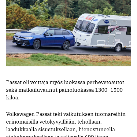
Passat oli voittaja myös luokassa perhevetoautot
sekä matkailuvaunut painoluokassa 1300–1500
kiloa.
Volkswagen Passat teki vaikutuksen tuomareihin
erinomaisilla vetokyvyillään, tehollaan,
laadukkaalla sisustuksellaan, hienostuneella
ajokokemuksellaan ja valtavalla 690 litran