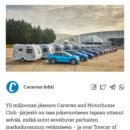
Caravan-lehti
Jaa
Jaa
Jaa
Jaa
Facebookissa
Twitterissä
Telegra
What
Yli miljoonan jäsenen Caravan and Motorhome
Club -järjestö on taas jokavuotiseen tapaan ottanut
selvää, mitkä autot soveltuvat parhaiten
matkailuvaunun vetämiseen – ja ovat Towcar of