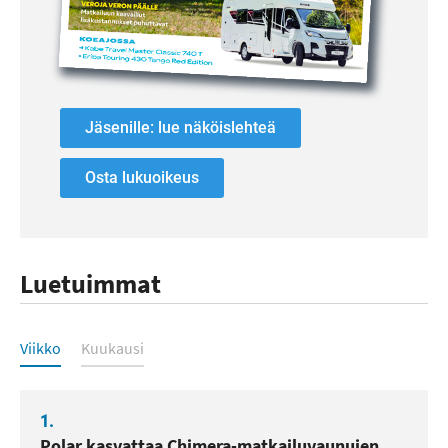
Jäsenille: lue näköislehteä
Osta lukuoikeus
Luetuimmat
Luetuimmat
Viikko
Kuukausi
1.
Polar kasvattaa Chimera-matkailuvaunujen