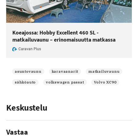
Koeajossa: Hobby Excellent 460 SL -
matkailuvaunu – erinomaisuutta matkassa
Caravan Plus
asuntovaunu
karavaanarit
matkailuvaunu
sähköauto
volkswagen passat
Volvo XC90
Keskustelu
Vastaa