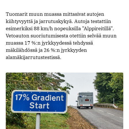
Tuomarit muun muassa mittasivat autojen
kiihtyvyyttä ja jarrutuskykyä. Autoja testattiin
esimerkiksi 88 km/h nopeuksilla ”Alppireitillä”.
Vetoauton suoriutumisesta otettiin selvää muun
muassa 17 %:n jyrkkyydessä tehdyssä
mäkilähdössä ja 26 %:n jyrkkyyden
alamäkijarrutustestissä.