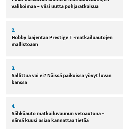
valikoimaa – viisi uutta pohjaratkaisua
2.
Hobby laajentaa Prestige T -matkailuautojen
mallistoaan
3.
Sallittua vai ei? Näissä paikoissa yövyt luvan
kanssa
4.
Sähköauto matkailuvaunun vetoautona –
nämä kuusi asiaa kannattaa tietää