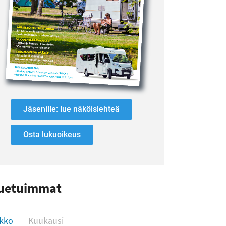
Jäsenille: lue näköislehteä
Osta lukuoikeus
uetuimmat
uetuimmat
ikko
Kuukausi