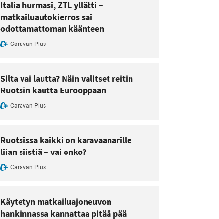
Italia hurmasi, ZTL yllätti –
matkailuautokierros sai
odottamattoman käänteen
Caravan Plus
Silta vai lautta? Näin valitset reitin
Ruotsin kautta Eurooppaan
Caravan Plus
Ruotsissa kaikki on karavaanarille
liian siistiä – vai onko?
Caravan Plus
Käytetyn matkailuajoneuvon
hankinnassa kannattaa pitää pää