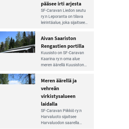
pääsee irti arjesta
e
SF-Caravan Liedon seutu
irintäoppaan
ry:n Leporanta on tilava
tikkeli:
leirintäalue, joka sijaitsee
mpien
metsän kes­kellä
nnalla
kirkasvetisen lammen
Aivan Saariston
äsee
ympärillä. – Lampi on
i
Rengastien portilla
upea ja puhdas, ja se
jesta
e
tarjoaa ympäris­töineen
Kuusisto on SF-Caravan
irintäoppaan
kauniit maisemat ja
Kaarina ry:n oma alue
tikkeli:
loistavat virkistäytymis­
meren äärellä Kuusiston
van
mahdollisuudet.
saarella. Pie­nehkö
ariston
caravan-alue on
Meren äärellä ja
ngastien
lapsiystävällinen,
rtilla
vehreän
rauhallinen ja
silmiinpistävän siisti.
virkistysalueen
e
laidalla
irintäoppaan
SF-Caravan Piikkiö ry:n
tikkeli:
Harvaluoto sijait­see
eren
Harvaluodon saarella
rellä
Turun kaakkois­puolella.