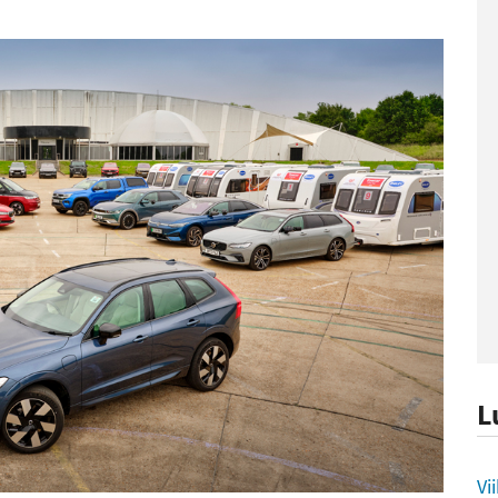
L
L
Vi