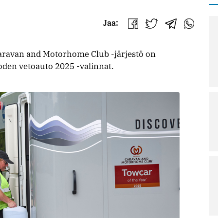
Jaa:
Jaa
Jaa
Jaa
Jaa
Facebookissa
Twitterissä
Telegrammis
WhatsAp
Caravan and Motorhome Club -järjestö on
uoden vetoauto 2025 -valinnat.