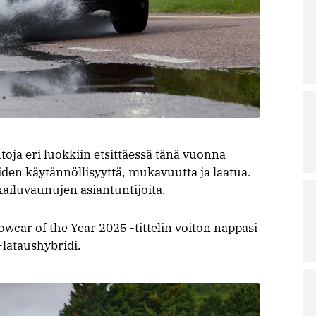
ja eri luokkiin etsittäessä tänä vuonna
iiden käytännöllisyyttä, mukavuutta ja laatua.
kailuvaunujen asiantuntijoita.
wcar of the Year 2025 -tittelin voiton nappasi
lataushybridi.