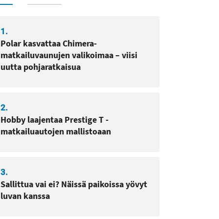
1.
sa
pissa
Polar kasvattaa Chimera-
matkailuvaunujen valikoimaa – viisi
uutta pohjaratkaisua
2.
Hobby laajentaa Prestige T -
matkailuautojen mallistoaan
3.
Sallittua vai ei? Näissä paikoissa yövyt
luvan kanssa