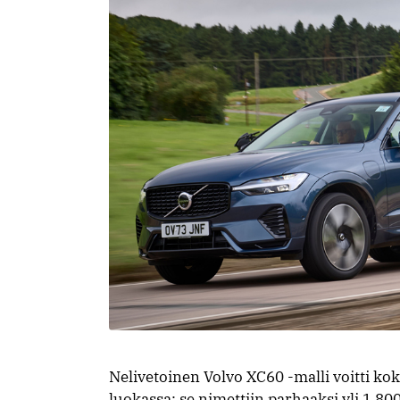
Nelivetoinen Volvo XC60 -malli voitti ko
luokassa: se nimettiin parhaaksi yli 1 80