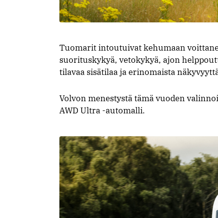
Tuomarit intoutuivat kehumaan voittan
suorituskykyä, vetokykyä, ajon helppoutta
tilavaa sisätilaa ja erinomaista näkyvyyt
Volvon menestystä tämä vuoden valinnois
AWD Ultra -automalli.