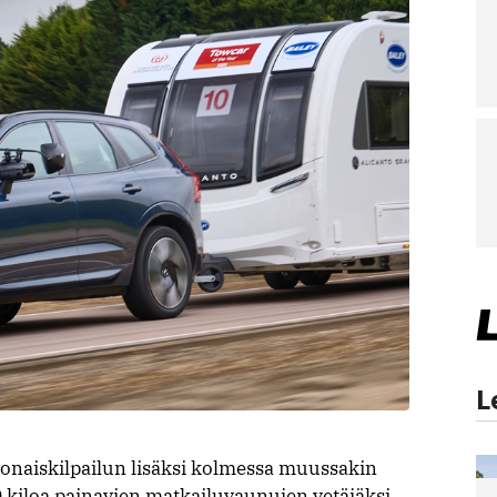
L
konaiskilpailun lisäksi kolmessa muussakin
0 kiloa painavien matkailuvaunujen vetäjäksi,