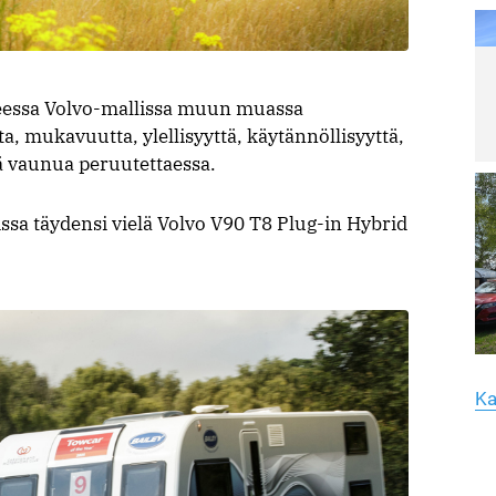
ja
ve
vi
la
Lu
eessa Volvo-mallissa muun muassa
Le
, mukavuutta, ylellisyyttä, käytännöllisyyttä,
ar
Yk
tä vaunua peruutettaessa.
hu
yh
sa täydensi vielä Volvo V90 T8 Plug-in Hybrid
Lu
Le
ar
Me
Ma
T
li
Ka