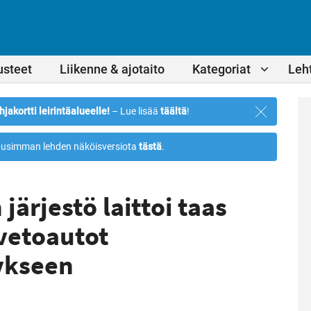
usteet
Liikenne & ajotaito
Kategoriat
Leht
Sulje
hjakortti leirintäalueelle!
– Lue lisää
täältä
!
ilmoitus
usimman lehden näköisversiota
tästä
.
järjestö laittoi taas
vetoautot
ykseen