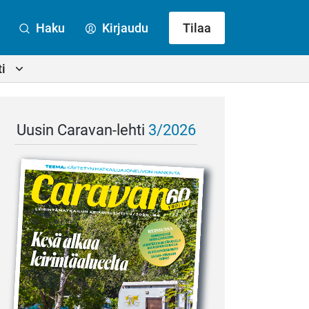
Haku
Kirjaudu
Tilaa
i
Uusin Caravan-lehti
3/2026