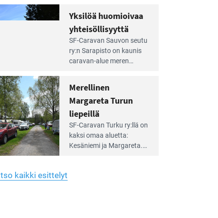
Yhdistys on vuokrannut
hreän
Yksilöä huomioivaa
rkistysalueen
käyttöön­sä osan kunnan
yhteisöllisyyttä
idalla
viiden hehtaarin
e
virkistysalueesta.
SF-Caravan Sauvon seutu
irintäoppaan
ry:n Sarapisto on kaunis
tikkeli:
caravan-alue meren
silöä
rannalla, vasta­päätä
omioivaa
Kemiön saarta. Alueella
Merellinen
teisöllisyyttä
on 130 sähköllä
Margareta Turun
varustettua caravan-paik­
kaa sekä kymmenen
liepeillä
e
paikkaa ilman sähköä.
SF-Caravan Turku ry:llä on
irintäoppaan
kaksi omaa aluet­ta:
tikkeli:
Kesäniemi ja Margareta.
rellinen
rgareta
Lisäksi yhdis­tys hoitaa
urun
Ruissalo Campingin
epeillä
tso kaikki esittelyt
talvialue­toimintaa.