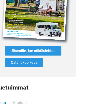
Jäsenille: lue näköislehteä
Osta lukuoikeus
uetuimmat
uetuimmat
ikko
Kuukausi