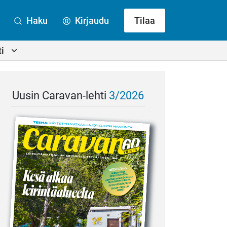
Haku
Kirjaudu
Tilaa
i
Uusin Caravan-lehti
3/2026