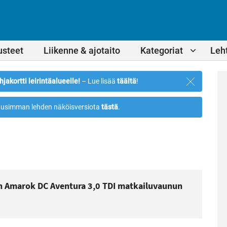
usteet
Liikenne & ajotaito
Kategoriat
Leht
Sulje
hjakortti leirintäalueelle!
– Lue lisää
täältä
!
ilmoitus
usimman lehden näköisversiota
tästä
.
n Amarok DC Aventura 3,0 TDI matkailuvaunun