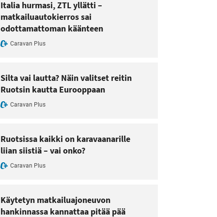
Italia hurmasi, ZTL yllätti –
matkailuautokierros sai
odottamattoman käänteen
Caravan Plus
Silta vai lautta? Näin valitset reitin
Ruotsin kautta Eurooppaan
Caravan Plus
Ruotsissa kaikki on karavaanarille
liian siistiä – vai onko?
Caravan Plus
Käytetyn matkailuajoneuvon
hankinnassa kannattaa pitää pää