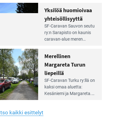
Yhdistys on vuokrannut
hreän
Yksilöä huomioivaa
rkistysalueen
käyttöön­sä osan kunnan
yhteisöllisyyttä
idalla
viiden hehtaarin
e
virkistysalueesta.
SF-Caravan Sauvon seutu
irintäoppaan
ry:n Sarapisto on kaunis
tikkeli:
caravan-alue meren
silöä
rannalla, vasta­päätä
omioivaa
Kemiön saarta. Alueella
Merellinen
teisöllisyyttä
on 130 sähköllä
Margareta Turun
varustettua caravan-paik­
kaa sekä kymmenen
liepeillä
e
paikkaa ilman sähköä.
SF-Caravan Turku ry:llä on
irintäoppaan
kaksi omaa aluet­ta:
tikkeli:
Kesäniemi ja Margareta.
rellinen
rgareta
Lisäksi yhdis­tys hoitaa
urun
Ruissalo Campingin
epeillä
tso kaikki esittelyt
talvialue­toimintaa.