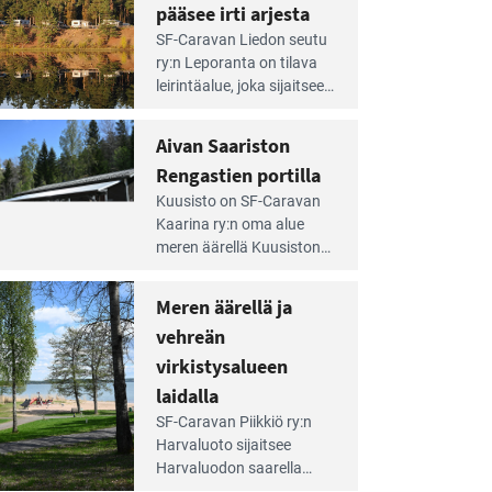
pääsee irti arjesta
e
SF-Caravan Liedon seutu
irintäoppaan
ry:n Leporanta on tilava
tikkeli:
leirintäalue, joka sijaitsee
mpien
metsän kes­kellä
nnalla
kirkasvetisen lammen
Aivan Saariston
äsee
ympärillä. – Lampi on
i
Rengastien portilla
upea ja puhdas, ja se
jesta
e
tarjoaa ympäris­töineen
Kuusisto on SF-Caravan
irintäoppaan
kauniit maisemat ja
Kaarina ry:n oma alue
tikkeli:
loistavat virkistäytymis­
meren äärellä Kuusiston
van
mahdollisuudet.
saarella. Pie­nehkö
ariston
caravan-alue on
Meren äärellä ja
ngastien
lapsiystävällinen,
rtilla
vehreän
rauhallinen ja
silmiinpistävän siisti.
virkistysalueen
e
laidalla
irintäoppaan
SF-Caravan Piikkiö ry:n
tikkeli:
Harvaluoto sijait­see
eren
Harvaluodon saarella
rellä
Turun kaakkois­puolella.