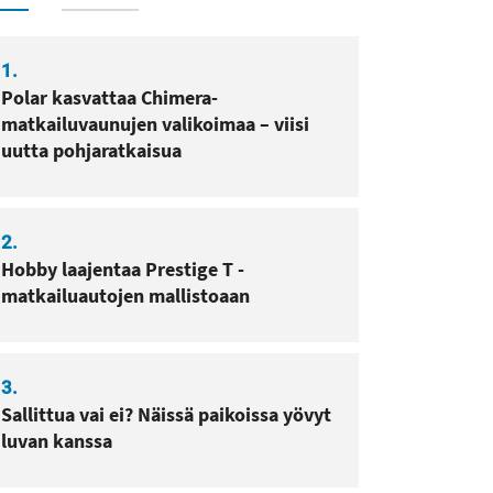
1.
Polar kasvattaa Chimera-
matkailuvaunujen valikoimaa – viisi
uutta pohjaratkaisua
2.
Hobby laajentaa Prestige T -
matkailuautojen mallistoaan
3.
Sallittua vai ei? Näissä paikoissa yövyt
luvan kanssa