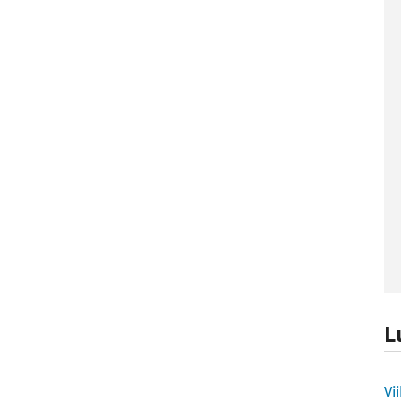
L
L
Vi