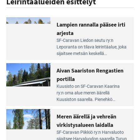
Leirintäalueiden esittelyt
Lampien rannalla pääsee irti
arjesta
Lue
SF-Caravan Liedon seutu ry:n
Leirintäoppaan
Leporanta on tilava leirintäalue, joka
artikkeli:
sijaitsee metsän kes­kellä
Lampien
kirkasvetisen lammen ympärillä. –
rannalla
Lampi on upea ja puhdas, ja se
Aivan Saariston Rengastien
pääsee
tarjoaa ympäris­töineen kauniit
irti
portilla
maisemat ja loistavat virkistäytymis­
arjesta
Lue
mahdollisuudet.
Kuusisto on SF-Caravan Kaarina
Leirintäoppaan
ry:n oma alue meren äärellä
artikkeli:
Kuusiston saarella. Pie­nehkö
Aivan
caravan-alue on lapsiystävällinen,
Saariston
rauhallinen ja silmiinpistävän siisti.
Meren äärellä ja vehreän
Rengastien
portilla
virkistysalueen laidalla
Lue
SF-Caravan Piikkiö ry:n Harvaluoto
Leirintäoppaan
sijait­see Harvaluodon saarella Turun