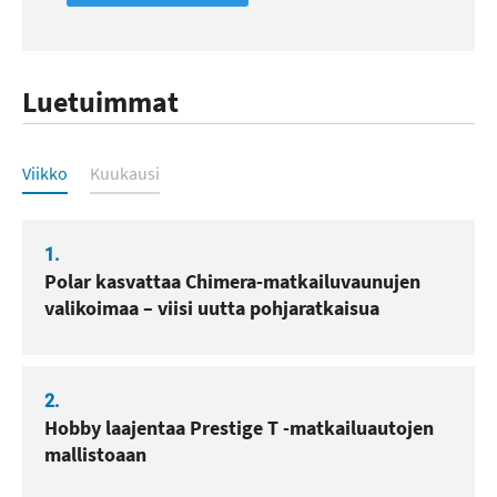
Luetuimmat
Luetuimmat
Viikko
Kuukausi
1.
Polar kasvattaa Chimera-matkailuvaunujen
valikoimaa – viisi uutta pohjaratkaisua
2.
Hobby laajentaa Prestige T -matkailuautojen
mallistoaan