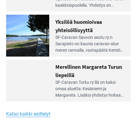
artikkeli:
kaakkois­puolella. Yhdistys on
Meren
vuokrannut käyttöön­sä osan
äärellä
kunnan viiden hehtaarin
Yksilöä huomioivaa
ja
virkistysalueesta.
vehreän
yhteisöllisyyttä
virkistysalueen
Lue
SF-Caravan Sauvon seutu ry:n
laidalla
Leirintäoppaan
Sarapisto on kaunis caravan-alue
artikkeli:
meren rannalla, vasta­päätä Kemiön
Yksilöä
saarta. Alueella on 130 sähköllä
huomioivaa
varustettua caravan-paik­kaa sekä
Merellinen Margareta Turun
yhteisöllisyyttä
kymmenen paikkaa ilman sähköä.
liepeillä
Lue
SF-Caravan Turku ry:llä on kaksi
Leirintäoppaan
omaa aluet­ta: Kesäniemi ja
artikkeli:
Margareta. Lisäksi yhdis­tys hoitaa
Merellinen
Ruissalo Campingin talvialue­
Margareta
toimintaa.
Turun
Katso kaikki esittelyt
liepeillä