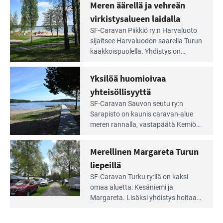
Meren äärellä ja vehreän
Rengastien
portilla
virkistysalueen laidalla
Lue
SF-Caravan Piikkiö ry:n Harvaluoto
Leirintäoppaan
sijait­see Harvaluodon saarella Turun
artikkeli:
kaakkois­puolella. Yhdistys on
Meren
vuokrannut käyttöön­sä osan
äärellä
kunnan viiden hehtaarin
Yksilöä huomioivaa
ja
virkistysalueesta.
vehreän
yhteisöllisyyttä
virkistysalueen
Lue
SF-Caravan Sauvon seutu ry:n
laidalla
Leirintäoppaan
Sarapisto on kaunis caravan-alue
artikkeli:
meren rannalla, vasta­päätä Kemiön
Yksilöä
saarta. Alueella on 130 sähköllä
huomioivaa
varustettua caravan-paik­kaa sekä
Merellinen Margareta Turun
yhteisöllisyyttä
kymmenen paikkaa ilman sähköä.
liepeillä
Lue
SF-Caravan Turku ry:llä on kaksi
Leirintäoppaan
omaa aluet­ta: Kesäniemi ja
artikkeli:
Margareta. Lisäksi yhdis­tys hoitaa
Merellinen
Ruissalo Campingin talvialue­
Margareta
toimintaa.