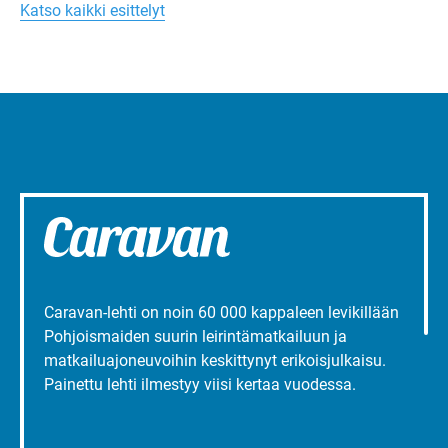
Turun
Katso kaikki esittelyt
liepeillä
Caravan-lehti on noin 60 000 kappaleen levikillään
Pohjoismaiden suurin leirintämatkailuun ja
matkailuajoneuvoihin keskittynyt erikoisjulkaisu.
Painettu lehti ilmestyy viisi kertaa vuodessa.