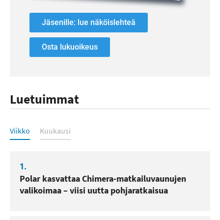
Jäsenille: lue näköislehteä
Osta lukuoikeus
Luetuimmat
Luetuimmat
Viikko
Kuukausi
1.
Polar kasvattaa Chimera-matkailuvaunujen
valikoimaa – viisi uutta pohjaratkaisua