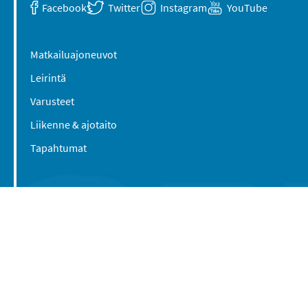
Facebook
Twitter
Instagram
YouTube
Matkailuajoneuvot
Leirintä
Varusteet
Liikenne & ajotaito
Tapahtumat
Suomen Caravan Media Oy
Viipurintie 58
13210 Hämeenlinna
Yhteystiedot