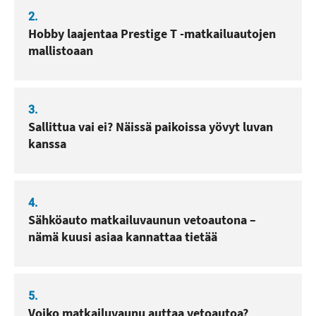
2.
Hobby laajentaa Prestige T -matkailuautojen
mallistoaan
3.
Sallittua vai ei? Näissä paikoissa yövyt luvan
kanssa
4.
Sähköauto matkailuvaunun vetoautona –
nämä kuusi asiaa kannattaa tietää
5.
Voiko matkailuvaunu auttaa vetoautoa?