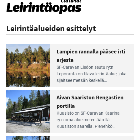
Leirintäalueiden esittelyt
Lampien rannalla pääsee irti
arjesta
Lue
SF-Caravan Liedon seutu ry:n
Leirintäoppaan
Leporanta on tilava leirintäalue, joka
artikkeli:
sijaitsee metsän kes­kellä
Lampien
kirkasvetisen lammen ympärillä. –
rannalla
Lampi on upea ja puhdas, ja se
Aivan Saariston Rengastien
pääsee
tarjoaa ympäris­töineen kauniit
irti
portilla
maisemat ja loistavat virkistäytymis­
arjesta
Lue
mahdollisuudet.
Kuusisto on SF-Caravan Kaarina
Leirintäoppaan
ry:n oma alue meren äärellä
artikkeli:
Kuusiston saarella. Pie­nehkö
Aivan
caravan-alue on lapsiystävällinen,
Saariston
rauhallinen ja silmiinpistävän siisti.