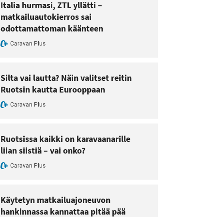
Italia hurmasi, ZTL yllätti –
matkailuautokierros sai
odottamattoman käänteen
Caravan Plus
Silta vai lautta? Näin valitset reitin
Ruotsin kautta Eurooppaan
Caravan Plus
Ruotsissa kaikki on karavaanarille
liian siistiä – vai onko?
Caravan Plus
Käytetyn matkailuajoneuvon
hankinnassa kannattaa pitää pää