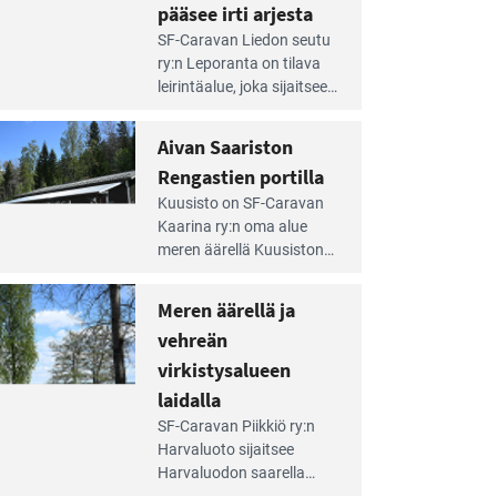
pääsee irti arjesta
e
SF-Caravan Liedon seutu
irintäoppaan
ry:n Leporanta on tilava
tikkeli:
leirintäalue, joka sijaitsee
mpien
metsän kes­kellä
nnalla
kirkasvetisen lammen
Aivan Saariston
äsee
ympärillä. – Lampi on
i
Rengastien portilla
upea ja puhdas, ja se
jesta
e
tarjoaa ympäris­töineen
Kuusisto on SF-Caravan
irintäoppaan
kauniit maisemat ja
Kaarina ry:n oma alue
tikkeli:
loistavat virkistäytymis­
meren äärellä Kuusiston
van
mahdollisuudet.
saarella. Pie­nehkö
ariston
caravan-alue on
Meren äärellä ja
ngastien
lapsiystävällinen,
rtilla
vehreän
rauhallinen ja
silmiinpistävän siisti.
virkistysalueen
e
laidalla
irintäoppaan
SF-Caravan Piikkiö ry:n
tikkeli:
Harvaluoto sijait­see
eren
Harvaluodon saarella
rellä
Turun kaakkois­puolella.