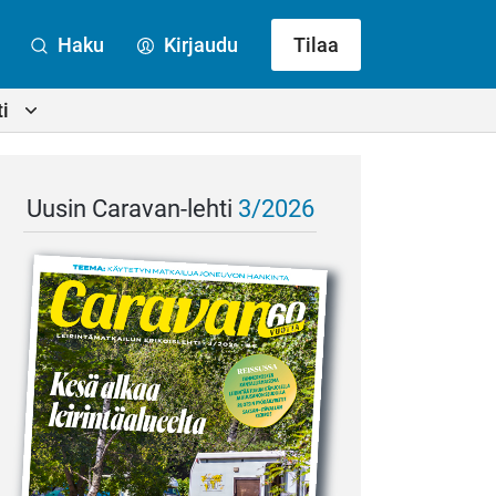
Haku
Kirjaudu
Tilaa
i
Uusin Caravan-lehti
3/2026