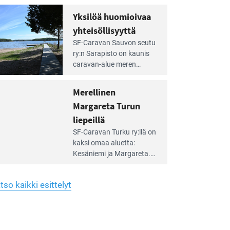
Yhdistys on vuokrannut
hreän
Yksilöä huomioivaa
rkistysalueen
käyttöön­sä osan kunnan
yhteisöllisyyttä
idalla
viiden hehtaarin
e
virkistysalueesta.
SF-Caravan Sauvon seutu
irintäoppaan
ry:n Sarapisto on kaunis
tikkeli:
caravan-alue meren
silöä
rannalla, vasta­päätä
omioivaa
Kemiön saarta. Alueella
Merellinen
teisöllisyyttä
on 130 sähköllä
Margareta Turun
varustettua caravan-paik­
kaa sekä kymmenen
liepeillä
e
paikkaa ilman sähköä.
SF-Caravan Turku ry:llä on
irintäoppaan
kaksi omaa aluet­ta:
tikkeli:
Kesäniemi ja Margareta.
rellinen
rgareta
Lisäksi yhdis­tys hoitaa
urun
Ruissalo Campingin
epeillä
tso kaikki esittelyt
talvialue­toimintaa.