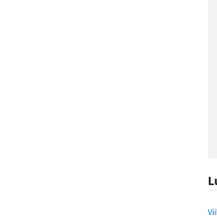
L
L
Vi