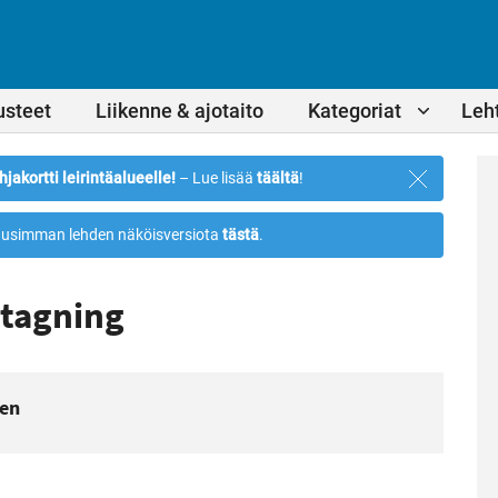
usteet
Liikenne & ajotaito
Kategoriat
Leht
Sulje
hjakortti leirintäalueelle!
– Lue lisää
täältä
!
ilmoitus
usimman lehden näköisversiota
tästä
.
ttagning
gen