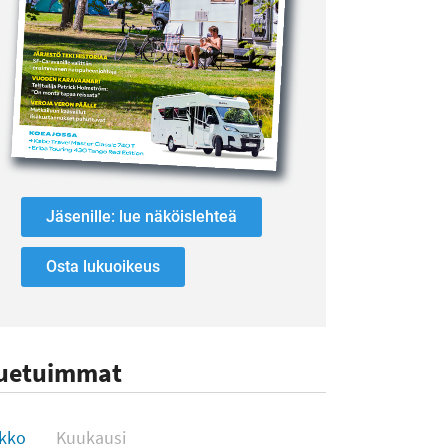
Jäsenille: lue näköislehteä
Osta lukuoikeus
uetuimmat
uetuimmat
ikko
Kuukausi