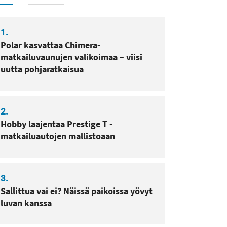
1.
Polar kasvattaa Chimera-
matkailuvaunujen valikoimaa – viisi
uutta pohjaratkaisua
2.
Hobby laajentaa Prestige T -
matkailuautojen mallistoaan
3.
Sallittua vai ei? Näissä paikoissa yövyt
luvan kanssa