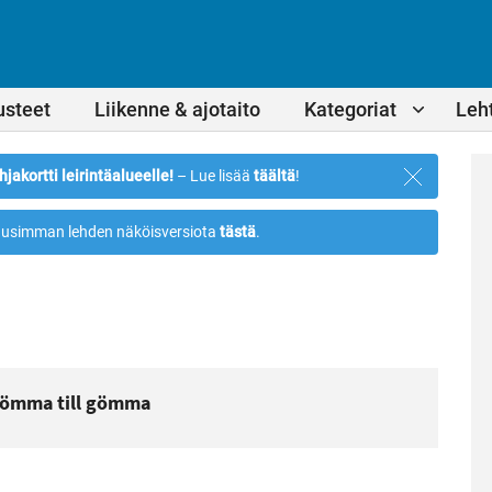
usteet
Liikenne & ajotaito
Kategoriat
Leht
Sulje
hjakortti leirintäalueelle!
– Lue lisää
täältä
!
ilmoitus
usimman lehden näköisversiota
tästä
.
 gömma till gömma