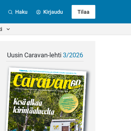
Haku
Kirjaudu
Tilaa
i
Uusin Caravan-lehti
3/2026