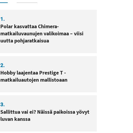
1.
Polar kasvattaa Chimera-
matkailuvaunujen valikoimaa – viisi
uutta pohjaratkaisua
2.
Hobby laajentaa Prestige T -
matkailuautojen mallistoaan
3.
Sallittua vai ei? Näissä paikoissa yövyt
luvan kanssa