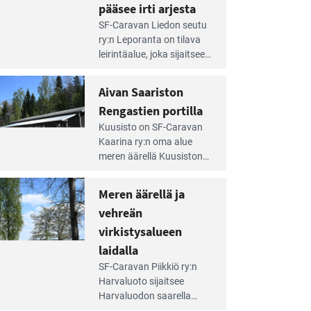
pääsee irti arjesta
e
SF-Caravan Liedon seutu
irintäoppaan
ry:n Leporanta on tilava
tikkeli:
leirintäalue, joka sijaitsee
mpien
metsän kes­kellä
nnalla
kirkasvetisen lammen
Aivan Saariston
äsee
ympärillä. – Lampi on
i
Rengastien portilla
upea ja puhdas, ja se
jesta
e
tarjoaa ympäris­töineen
Kuusisto on SF-Caravan
irintäoppaan
kauniit maisemat ja
Kaarina ry:n oma alue
tikkeli:
loistavat virkistäytymis­
meren äärellä Kuusiston
van
mahdollisuudet.
saarella. Pie­nehkö
ariston
caravan-alue on
Meren äärellä ja
ngastien
lapsiystävällinen,
rtilla
vehreän
rauhallinen ja
silmiinpistävän siisti.
virkistysalueen
e
laidalla
irintäoppaan
SF-Caravan Piikkiö ry:n
tikkeli:
Harvaluoto sijait­see
eren
Harvaluodon saarella
rellä
Turun kaakkois­puolella.