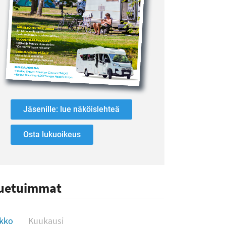
Jäsenille: lue näköislehteä
Osta lukuoikeus
uetuimmat
uetuimmat
ikko
Kuukausi