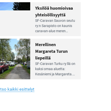
Yhdistys on vuokrannut
hreän
Yksilöä huomioivaa
rkistysalueen
käyttöön­sä osan kunnan
yhteisöllisyyttä
idalla
viiden hehtaarin
e
virkistysalueesta.
SF-Caravan Sauvon seutu
irintäoppaan
ry:n Sarapisto on kaunis
tikkeli:
caravan-alue meren
silöä
rannalla, vasta­päätä
omioivaa
Kemiön saarta. Alueella
Merellinen
teisöllisyyttä
on 130 sähköllä
Margareta Turun
varustettua caravan-paik­
kaa sekä kymmenen
liepeillä
e
paikkaa ilman sähköä.
SF-Caravan Turku ry:llä on
irintäoppaan
kaksi omaa aluet­ta:
tikkeli:
Kesäniemi ja Margareta.
rellinen
rgareta
Lisäksi yhdis­tys hoitaa
urun
Ruissalo Campingin
epeillä
tso kaikki esittelyt
talvialue­toimintaa.