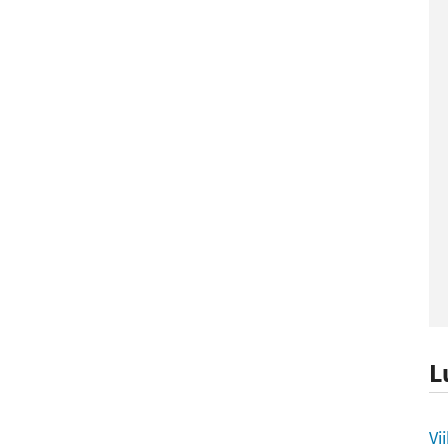
L
L
Vi