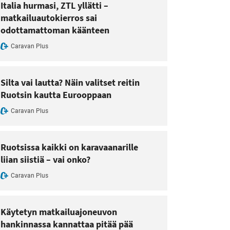
Italia hurmasi, ZTL yllätti –
matkailuautokierros sai
odottamattoman käänteen
Caravan Plus
Silta vai lautta? Näin valitset reitin
Ruotsin kautta Eurooppaan
Caravan Plus
Ruotsissa kaikki on karavaanarille
liian siistiä – vai onko?
Caravan Plus
Käytetyn matkailuajoneuvon
hankinnassa kannattaa pitää pää