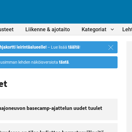
usteet
Liikenne & ajotaito
Kategoriat
Leht
Sulje
hjakortti leirintäalueelle!
– Lue lisää
täältä
!
ilmoitus
usimman lehden näköisversiota
tästä
.
et
ajoneuvon basecamp-ajattelun uudet tuulet