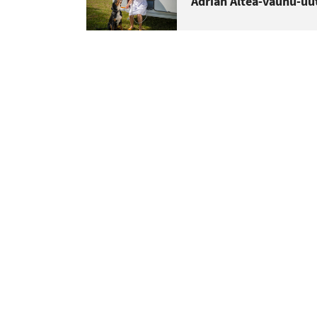
Adrian Altea-vaunu-uut