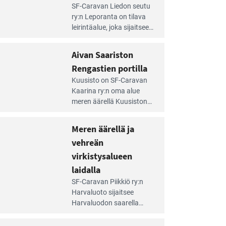
e
SF-Caravan Liedon seutu
irintäoppaan
ry:n Leporanta on tilava
tikkeli:
leirintäalue, joka sijaitsee
mpien
metsän kes­kellä
nnalla
kirkasvetisen lammen
Aivan Saariston
äsee
ympärillä. – Lampi on
i
Rengastien portilla
upea ja puhdas, ja se
jesta
e
tarjoaa ympäris­töineen
Kuusisto on SF-Caravan
irintäoppaan
kauniit maisemat ja
Kaarina ry:n oma alue
tikkeli:
loistavat virkistäytymis­
meren äärellä Kuusiston
van
mahdollisuudet.
saarella. Pie­nehkö
ariston
caravan-alue on
Meren äärellä ja
ngastien
lapsiystävällinen,
rtilla
vehreän
rauhallinen ja
silmiinpistävän siisti.
virkistysalueen
e
laidalla
irintäoppaan
SF-Caravan Piikkiö ry:n
tikkeli:
Harvaluoto sijait­see
eren
Harvaluodon saarella
rellä
Turun kaakkois­puolella.
Yhdistys on vuokrannut