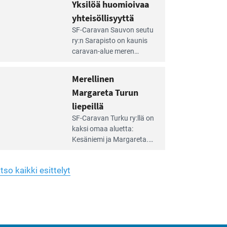
hreän
Yksilöä huomioivaa
rkistysalueen
käyttöön­sä osan kunnan
yhteisöllisyyttä
idalla
viiden hehtaarin
e
virkistysalueesta.
SF-Caravan Sauvon seutu
irintäoppaan
ry:n Sarapisto on kaunis
tikkeli:
caravan-alue meren
silöä
rannalla, vasta­päätä
omioivaa
Kemiön saarta. Alueella
Merellinen
teisöllisyyttä
on 130 sähköllä
Margareta Turun
varustettua caravan-paik­
kaa sekä kymmenen
liepeillä
e
paikkaa ilman sähköä.
SF-Caravan Turku ry:llä on
irintäoppaan
kaksi omaa aluet­ta:
tikkeli:
Kesäniemi ja Margareta.
rellinen
rgareta
Lisäksi yhdis­tys hoitaa
urun
Ruissalo Campingin
epeillä
tso kaikki esittelyt
talvialue­toimintaa.