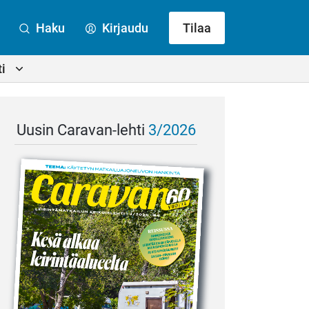
Haku
Kirjaudu
Tilaa
i
Uusin Caravan-lehti
3/2026