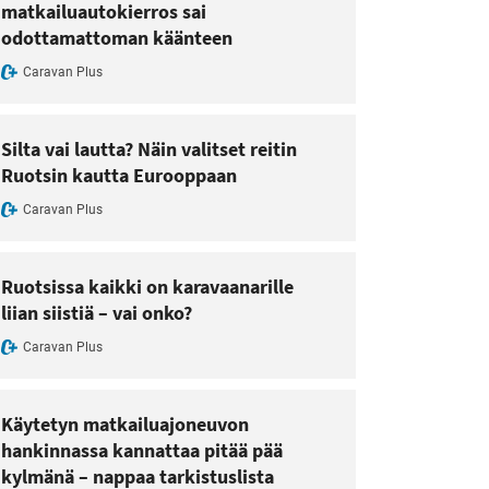
matkailuautokierros sai
odottamattoman käänteen
Caravan Plus
Silta vai lautta? Näin valitset reitin
Ruotsin kautta Eurooppaan
Caravan Plus
Ruotsissa kaikki on karavaanarille
liian siistiä – vai onko?
Caravan Plus
Käytetyn matkailuajoneuvon
hankinnassa kannattaa pitää pää
kylmänä – nappaa tarkistuslista