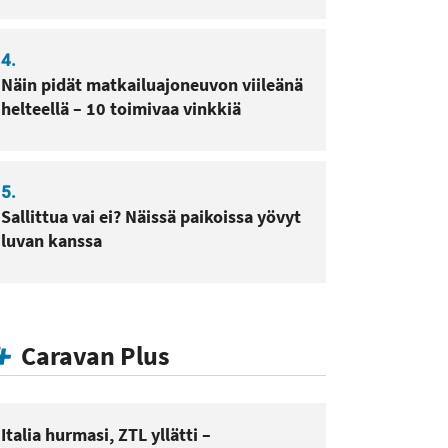
4.
Näin pidät matkailuajoneuvon viileänä
helteellä – 10 toimivaa vinkkiä
5.
Sallittua vai ei? Näissä paikoissa yövyt
luvan kanssa
Caravan Plus
Italia hurmasi, ZTL yllätti –