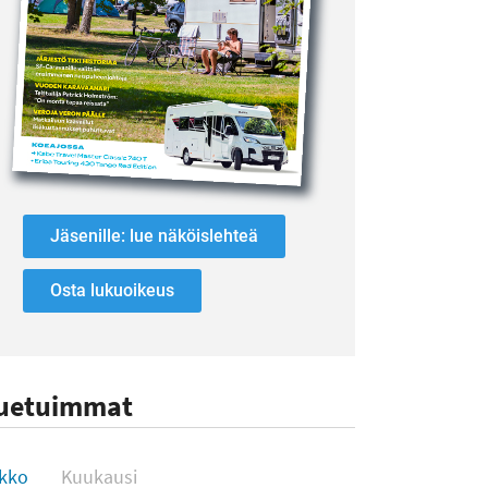
Jäsenille: lue näköislehteä
Osta lukuoikeus
uetuimmat
uetuimmat
ikko
Kuukausi