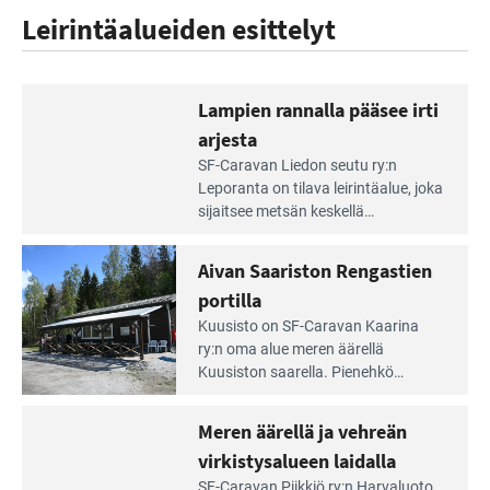
Leirintäalueiden esittelyt
Lampien rannalla pääsee irti
arjesta
Lue
SF-Caravan Liedon seutu ry:n
Leirintäoppaan
Leporanta on tilava leirintäalue, joka
artikkeli:
sijaitsee metsän kes­kellä
Lampien
kirkasvetisen lammen ympärillä. –
rannalla
Lampi on upea ja puhdas, ja se
Aivan Saariston Rengastien
pääsee
tarjoaa ympäris­töineen kauniit
irti
portilla
maisemat ja loistavat virkistäytymis­
arjesta
Lue
mahdollisuudet.
Kuusisto on SF-Caravan Kaarina
Leirintäoppaan
ry:n oma alue meren äärellä
artikkeli:
Kuusiston saarella. Pie­nehkö
Aivan
caravan-alue on lapsiystävällinen,
Saariston
rauhallinen ja silmiinpistävän siisti.
Meren äärellä ja vehreän
Rengastien
portilla
virkistysalueen laidalla
Lue
SF-Caravan Piikkiö ry:n Harvaluoto