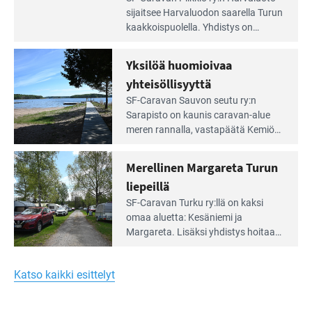
Leirintäoppaan
sijait­see Harvaluodon saarella Turun
artikkeli:
kaakkois­puolella. Yhdistys on
Meren
vuokrannut käyttöön­sä osan
äärellä
kunnan viiden hehtaarin
Yksilöä huomioivaa
ja
virkistysalueesta.
vehreän
yhteisöllisyyttä
virkistysalueen
Lue
SF-Caravan Sauvon seutu ry:n
laidalla
Leirintäoppaan
Sarapisto on kaunis caravan-alue
artikkeli:
meren rannalla, vasta­päätä Kemiön
Yksilöä
saarta. Alueella on 130 sähköllä
huomioivaa
varustettua caravan-paik­kaa sekä
Merellinen Margareta Turun
yhteisöllisyyttä
kymmenen paikkaa ilman sähköä.
liepeillä
Lue
SF-Caravan Turku ry:llä on kaksi
Leirintäoppaan
omaa aluet­ta: Kesäniemi ja
artikkeli:
Margareta. Lisäksi yhdis­tys hoitaa
Merellinen
Ruissalo Campingin talvialue­
Margareta
toimintaa.
Turun
Katso kaikki esittelyt
liepeillä