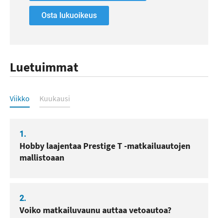
Osta lukuoikeus
Luetuimmat
Luetuimmat
Viikko
Kuukausi
1.
Hobby laajentaa Prestige T -matkailuautojen
mallistoaan
2.
Voiko matkailuvaunu auttaa vetoautoa?