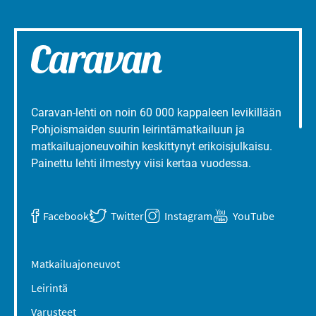
Caravan-lehti on noin 60 000 kappaleen levikillään
Pohjoismaiden suurin leirintämatkailuun ja
matkailuajoneuvoihin keskittynyt erikoisjulkaisu.
Painettu lehti ilmestyy viisi kertaa vuodessa.
Facebook
Twitter
Instagram
YouTube
Matkailuajoneuvot
Leirintä
Varusteet