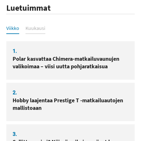
Luetuimmat
Luetuimmat
Viikko
Kuukausi
1.
Polar kasvattaa Chimera-matkailuvaunujen
valikoimaa – viisi uutta pohjaratkaisua
2.
Hobby laajentaa Prestige T -matkailuautojen
mallistoaan
3.