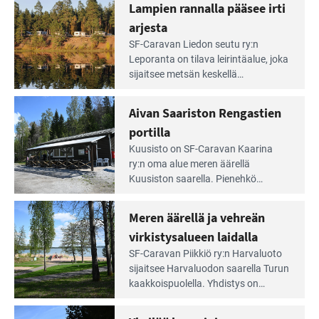
Lampien rannalla pääsee irti
arjesta
Lue
SF-Caravan Liedon seutu ry:n
Leirintäoppaan
Leporanta on tilava leirintäalue, joka
artikkeli:
sijaitsee metsän kes­kellä
Lampien
kirkasvetisen lammen ympärillä. –
rannalla
Lampi on upea ja puhdas, ja se
Aivan Saariston Rengastien
pääsee
tarjoaa ympäris­töineen kauniit
irti
portilla
maisemat ja loistavat virkistäytymis­
arjesta
Lue
mahdollisuudet.
Kuusisto on SF-Caravan Kaarina
Leirintäoppaan
ry:n oma alue meren äärellä
artikkeli:
Kuusiston saarella. Pie­nehkö
Aivan
caravan-alue on lapsiystävällinen,
Saariston
rauhallinen ja silmiinpistävän siisti.
Meren äärellä ja vehreän
Rengastien
portilla
virkistysalueen laidalla
Lue
SF-Caravan Piikkiö ry:n Harvaluoto
Leirintäoppaan
sijait­see Harvaluodon saarella Turun
artikkeli:
kaakkois­puolella. Yhdistys on
Meren
vuokrannut käyttöön­sä osan
äärellä
kunnan viiden hehtaarin