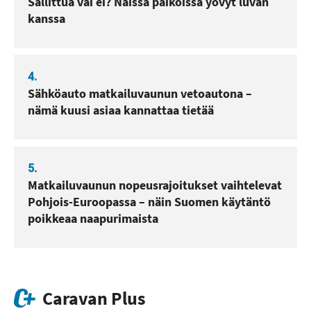
Sallittua vai ei? Näissä paikoissa yövyt luvan
kanssa
4.
Sähköauto matkailuvaunun vetoautona –
nämä kuusi asiaa kannattaa tietää
5.
Matkailuvaunun nopeusrajoitukset vaihtelevat
Pohjois-Euroopassa – näin Suomen käytäntö
poikkeaa naapurimaista
Caravan Plus