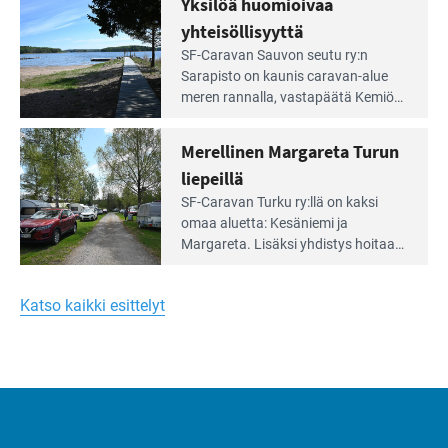
Yksilöä huomioivaa
ja
virkistysalueesta.
vehreän
yhteisöllisyyttä
virkistysalueen
Lue
SF-Caravan Sauvon seutu ry:n
laidalla
Leirintäoppaan
Sarapisto on kaunis caravan-alue
artikkeli:
meren rannalla, vasta­päätä Kemiön
Yksilöä
saarta. Alueella on 130 sähköllä
huomioivaa
varustettua caravan-paik­kaa sekä
Merellinen Margareta Turun
yhteisöllisyyttä
kymmenen paikkaa ilman sähköä.
liepeillä
Lue
SF-Caravan Turku ry:llä on kaksi
Leirintäoppaan
omaa aluet­ta: Kesäniemi ja
artikkeli:
Margareta. Lisäksi yhdis­tys hoitaa
Merellinen
Ruissalo Campingin talvialue­
Margareta
toimintaa.
Turun
Katso kaikki esittelyt
liepeillä