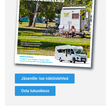
Jäsenille: lue näköislehteä
Osta lukuoikeus