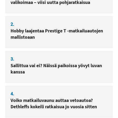
valikoimaa – viisi uutta pohjaratkaisua
2.
Hobby laajentaa Prestige T -matkailuautojen
mallistoaan
3.
Sallittua vai ei? Näissä paikoissa yövyt luvan
kanssa
4.
Voiko matkailuvaunu auttaa vetoautoa?
Dethleffs kokeili ratkaisua jo vuosia sitten