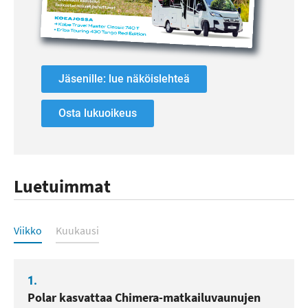
Jäsenille: lue näköislehteä
Osta lukuoikeus
Luetuimmat
Luetuimmat
Viikko
Kuukausi
1.
Polar kasvattaa Chimera-matkailuvaunujen