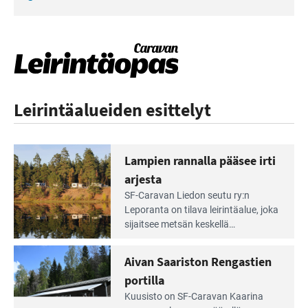
Leirintäalueiden esittelyt
Lampien rannalla pääsee irti
arjesta
Lue
SF-Caravan Liedon seutu ry:n
Leirintäoppaan
Leporanta on tilava leirintäalue, joka
artikkeli:
sijaitsee metsän kes­kellä
Lampien
kirkasvetisen lammen ympärillä. –
rannalla
Lampi on upea ja puhdas, ja se
Aivan Saariston Rengastien
pääsee
tarjoaa ympäris­töineen kauniit
irti
portilla
maisemat ja loistavat virkistäytymis­
arjesta
Lue
mahdollisuudet.
Kuusisto on SF-Caravan Kaarina