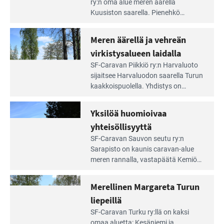
Leirintäoppaan
ry:n oma alue meren äärellä
artikkeli:
Kuusiston saarella. Pie­nehkö
Aivan
caravan-alue on lapsiystävällinen,
Saariston
rauhallinen ja silmiinpistävän siisti.
Meren äärellä ja vehreän
Rengastien
portilla
virkistysalueen laidalla
Lue
SF-Caravan Piikkiö ry:n Harvaluoto
Leirintäoppaan
sijait­see Harvaluodon saarella Turun
artikkeli:
kaakkois­puolella. Yhdistys on
Meren
vuokrannut käyttöön­sä osan
äärellä
kunnan viiden hehtaarin
Yksilöä huomioivaa
ja
virkistysalueesta.
vehreän
yhteisöllisyyttä
virkistysalueen
Lue
SF-Caravan Sauvon seutu ry:n
laidalla
Leirintäoppaan
Sarapisto on kaunis caravan-alue
artikkeli:
meren rannalla, vasta­päätä Kemiön
Yksilöä
saarta. Alueella on 130 sähköllä
huomioivaa
varustettua caravan-paik­kaa sekä
Merellinen Margareta Turun
yhteisöllisyyttä
kymmenen paikkaa ilman sähköä.
liepeillä
Lue
SF-Caravan Turku ry:llä on kaksi
Leirintäoppaan
omaa aluet­ta: Kesäniemi ja