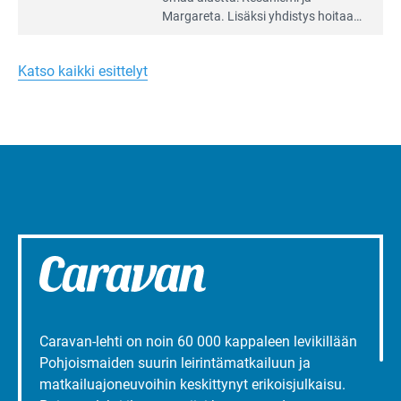
artikkeli:
Margareta. Lisäksi yhdis­tys hoitaa
Merellinen
Ruissalo Campingin talvialue­
Margareta
toimintaa.
Turun
Katso kaikki esittelyt
liepeillä
Caravan-lehti on noin 60 000 kappaleen levikillään
Pohjoismaiden suurin leirintämatkailuun ja
matkailuajoneuvoihin keskittynyt erikoisjulkaisu.