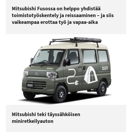
Mitsubishi Fusossa on helppo yhdistää
toimistotyöskentely ja reissaaminen – ja siis
vaikeampaa erottaa työ ja vapaa-aika
Mitsubishi teki täyssähköisen
miniretkeilyauton