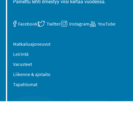
Painettu lehti ilmestyy viisi kertaa vuodessa.
Facebook
Twitter
Instagram
YouTube
Matkailuajoneuvot
Leirintä
Varusteet
Liikenne & ajotaito
Tapahtumat
Suomen Caravan Media Oy
Viipurintie 58
13210 Hämeenlinna