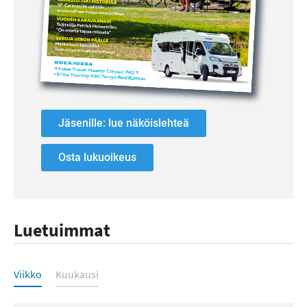
Jäsenille: lue näköislehteä
Osta lukuoikeus
Luetuimmat
Luetuimmat
Viikko
Kuukausi