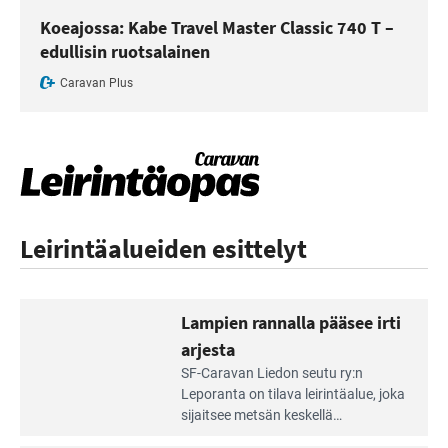
Koeajossa: Kabe Travel Master Classic 740 T –
edullisin ruotsalainen
Caravan Plus
Leirintäalueiden esittelyt
Lampien rannalla pääsee irti
arjesta
Lue
SF-Caravan Liedon seutu ry:n
Leirintäoppaan
Leporanta on tilava leirintäalue, joka
artikkeli:
sijaitsee metsän kes­kellä
Lampien
kirkasvetisen lammen ympärillä. –