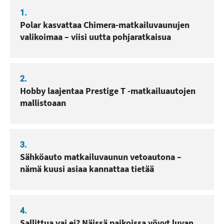
1.
Polar kasvattaa Chimera-matkailuvaunujen
valikoimaa – viisi uutta pohjaratkaisua
2.
Hobby laajentaa Prestige T -matkailuautojen
mallistoaan
3.
Sähköauto matkailuvaunun vetoautona –
nämä kuusi asiaa kannattaa tietää
4.
Sallittua vai ei? Näissä paikoissa yövyt luvan