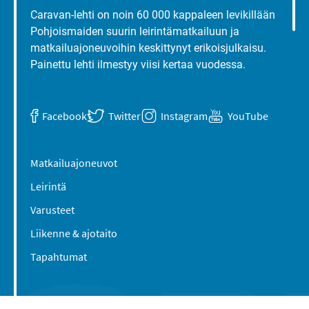
Caravan-lehti on noin 60 000 kappaleen levikillään
Pohjoismaiden suurin leirintämatkailuun ja
matkailuajoneuvoihin keskittynyt erikoisjulkaisu.
Painettu lehti ilmestyy viisi kertaa vuodessa.
Facebook
Twitter
Instagram
YouTube
Matkailuajoneuvot
Leirintä
Varusteet
Liikenne & ajotaito
Tapahtumat
Suomen Caravan Media Oy