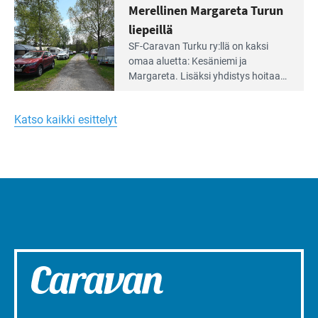
varustettua caravan-paik­kaa sekä
Merellinen Margareta Turun
yhteisöllisyyttä
kymmenen paikkaa ilman sähköä.
liepeillä
Lue
SF-Caravan Turku ry:llä on kaksi
Leirintäoppaan
omaa aluet­ta: Kesäniemi ja
artikkeli:
Margareta. Lisäksi yhdis­tys hoitaa
Merellinen
Ruissalo Campingin talvialue­
Margareta
toimintaa.
Turun
Katso kaikki esittelyt
liepeillä