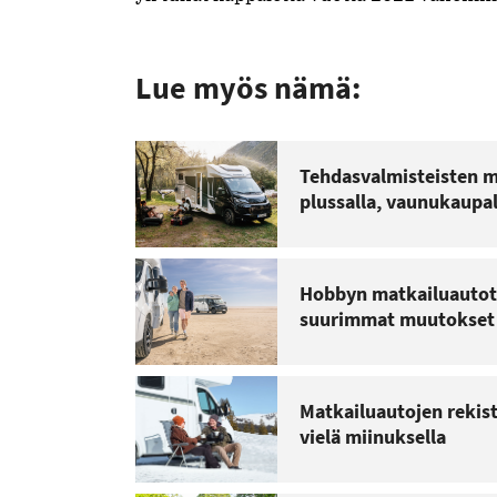
Lue myös nämä:
Tehdasvalmisteisten m
plussalla, vaunukaupa
Hobbyn matkailuautot 
suurimmat muutokset k
Matkailuautojen rekist
vielä miinuksella