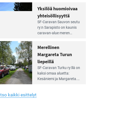
Yhdistys on vuokrannut
hreän
Yksilöä huomioivaa
rkistysalueen
käyttöön­sä osan kunnan
yhteisöllisyyttä
idalla
viiden hehtaarin
e
virkistysalueesta.
SF-Caravan Sauvon seutu
irintäoppaan
ry:n Sarapisto on kaunis
tikkeli:
caravan-alue meren
silöä
rannalla, vasta­päätä
omioivaa
Kemiön saarta. Alueella
Merellinen
teisöllisyyttä
on 130 sähköllä
Margareta Turun
varustettua caravan-paik­
kaa sekä kymmenen
liepeillä
e
paikkaa ilman sähköä.
SF-Caravan Turku ry:llä on
irintäoppaan
kaksi omaa aluet­ta:
tikkeli:
Kesäniemi ja Margareta.
rellinen
rgareta
Lisäksi yhdis­tys hoitaa
urun
Ruissalo Campingin
epeillä
tso kaikki esittelyt
talvialue­toimintaa.