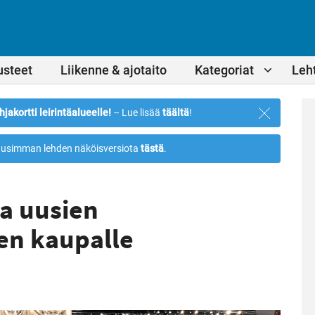
usteet
Liikenne & ajotaito
Kategoriat
Leht
Sulje
hjakortti leirintäalueelle!
– Lue lisää
täältä
!
ilmoitus
usimman lehden näköisversiota
tästä
.
ea uusien
en kaupalle