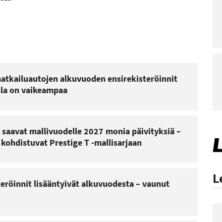
atkailuautojen alkuvuoden ensirekisteröinnit
lla on vaikeampaa
saavat mallivuodelle 2027 monia päivityksiä –
ohdistuvat Prestige T -mallisarjaan
L
eröinnit lisääntyivät alkuvuodesta – vaunut