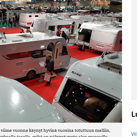
L
viime vuonna käynyt hyvinä vuosina totuttuun malliin,
L
Vi
rkealla tasolla, mikä on näkynyt myös alan messuilla.