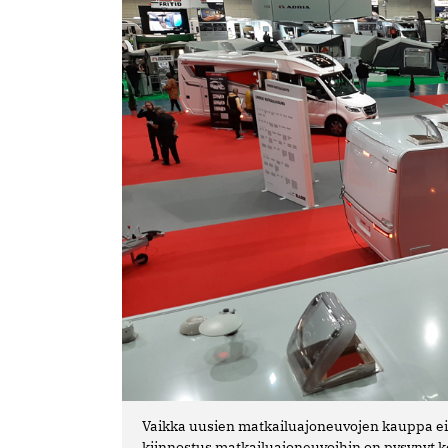
Vaikka uusien matkailuajoneuvojen kauppa ei 
kiinnostus matkailuajoneuvoihin on pysynyt ko