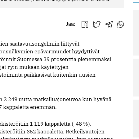
Jaa:
Jaa
Jaa
Jaa
Jaa
Facebookissa
Twitterissä
Telegrammis
WhatsAp
n saatavuusongelmiin liittyvät
alousnäkymien epävarmuudet hyydyttivät
röinnit Suomessa 39 prosenttia pienemmäksi
at ry:n mukaan käytettyjen
toiminta paikkasivat kuitenkin uusien
n 2 249 uutta matkailuajoneuvoa kun hyvänä
37 kappaletta enemmän.
kisteröitiin 1 119 kappaletta (-48 %).
isteröitiin 352 kappaletta. Retkeilyautojen