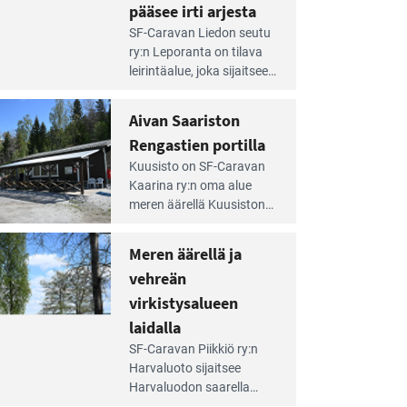
pääsee irti arjesta
e
SF-Caravan Liedon seutu
irintäoppaan
ry:n Leporanta on tilava
tikkeli:
leirintäalue, joka sijaitsee
mpien
metsän kes­kellä
nnalla
kirkasvetisen lammen
Aivan Saariston
äsee
ympärillä. – Lampi on
i
Rengastien portilla
upea ja puhdas, ja se
jesta
e
tarjoaa ympäris­töineen
Kuusisto on SF-Caravan
irintäoppaan
kauniit maisemat ja
Kaarina ry:n oma alue
tikkeli:
loistavat virkistäytymis­
meren äärellä Kuusiston
van
mahdollisuudet.
saarella. Pie­nehkö
ariston
caravan-alue on
Meren äärellä ja
ngastien
lapsiystävällinen,
rtilla
vehreän
rauhallinen ja
silmiinpistävän siisti.
virkistysalueen
e
laidalla
irintäoppaan
SF-Caravan Piikkiö ry:n
tikkeli:
Harvaluoto sijait­see
eren
Harvaluodon saarella
rellä
Turun kaakkois­puolella.