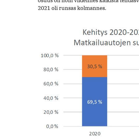
osuus oli noin viidennes kaikista tehdas
2021 oli runsas kolmannes.