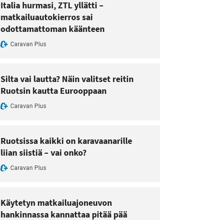
Italia hurmasi, ZTL yllätti –
matkailuautokierros sai
odottamattoman käänteen
Caravan Plus
Silta vai lautta? Näin valitset reitin
Ruotsin kautta Eurooppaan
Caravan Plus
Ruotsissa kaikki on karavaanarille
liian siistiä – vai onko?
Caravan Plus
Käytetyn matkailuajoneuvon
hankinnassa kannattaa pitää pää