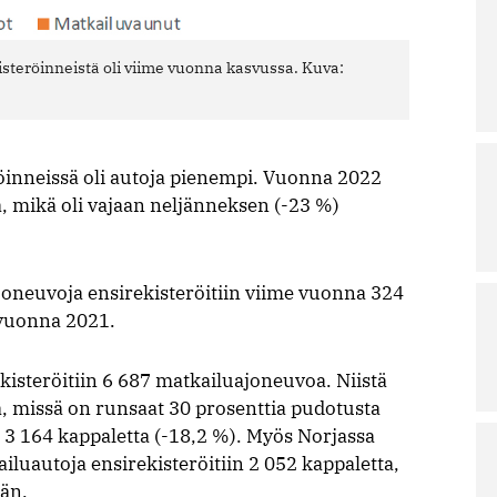
teröinneistä oli viime vuonna kasvussa. Kuva:
öinneissä oli autoja pienempi. Vuonna 2022
a, mikä oli vajaan neljänneksen (-23 %)
joneuvoja ensirekisteröitiin viime vuonna 324
vuonna 2021.
isteröitiin 6 687 matkailuajoneuvoa. Niistä
a, missä on runsaat 30 prosenttia pudotusta
 3 164 kappaletta (-18,2 %). Myös Norjassa
ailuautoja ensirekisteröitiin 2 052 kappaletta,
än.