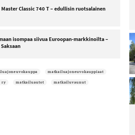
 Master Classic 740 T – edullisin ruotsalainen
Lu
Le
ar
La
ra
emaan isompaa siivua Euroopan-markkinoilta –
pä
n Saksaan
irt
ar
Lu
Le
ar
iluajoneuvokauppa
matkailuajoneuvokauppiaat
Ai
Sa
 ry
matkailuautot
matkailuvaunut
Re
po
Lu
Le
ar
M
ää