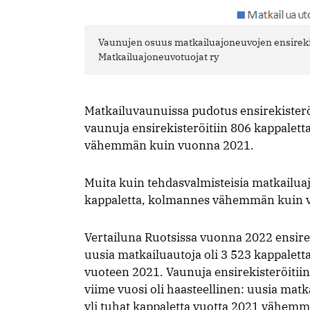
Vaunujen osuus matkailuajoneuvojen ensirekis
Matkailuajoneuvotuojat ry
Matkailuvaunuissa pudotus ensirekister
vaunuja ensirekisteröitiin 806 kappalett
vähemmän kuin vuonna 2021.
Muita kuin tehdasvalmisteisia matkailua
kappaletta, kolmannes vähemmän kuin 
Vertailuna Ruotsissa vuonna 2022 ensirek
uusia matkailuautoja oli 3 523 kappalett
vuoteen 2021. Vaunuja ensirekisteröitiin
viime vuosi oli haasteellinen: uusia matk
yli tuhat kappaletta vuotta 2021 vähemm