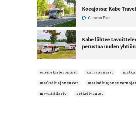
Koeajossa: Kabe Travel
Caravan Plus
Kabe lähtee tavoittel
perustaa uuden yhtiö
ensirekisteröinnit
karavaanarit
matka
matkailuajoneuvot
matkailuajoneuvotuojat
myyntitilasto
retkeilyautot