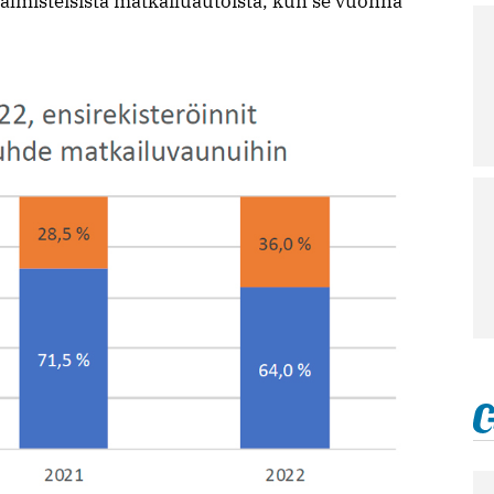
valmisteisista matkailuautoista, kun se vuonna