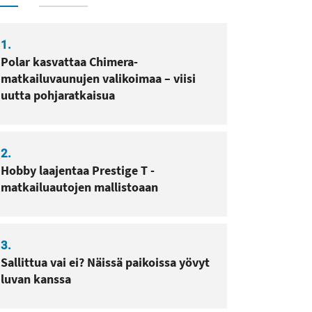
1.
Polar kasvattaa Chimera-
sa
pissa
matkailuvaunujen valikoimaa – viisi
uutta pohjaratkaisua
2.
Hobby laajentaa Prestige T -
matkailuautojen mallistoaan
3.
Sallittua vai ei? Näissä paikoissa yövyt
luvan kanssa