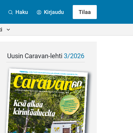
Haku
Kirjaudu
Tilaa
i
Uusin Caravan-lehti
3/2026