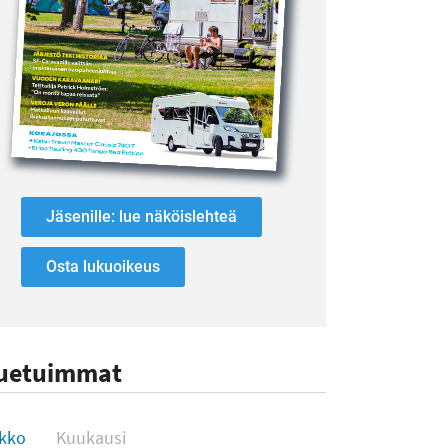
Jäsenille: lue näköislehteä
Osta lukuoikeus
uetuimmat
uetuimmat
ikko
Kuukausi