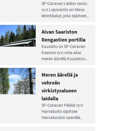
e
SF-Caravan Liedon seutu
irintäoppaan
ry:n Leporanta on tilava
tikkeli:
leirintäalue, joka sijaitsee
mpien
metsän kes­kellä
nnalla
kirkasvetisen lammen
Aivan Saariston
äsee
ympärillä. – Lampi on
i
Rengastien portilla
upea ja puhdas, ja se
jesta
e
tarjoaa ympäris­töineen
Kuusisto on SF-Caravan
irintäoppaan
kauniit maisemat ja
Kaarina ry:n oma alue
tikkeli:
loistavat virkistäytymis­
meren äärellä Kuusiston
van
mahdollisuudet.
saarella. Pie­nehkö
ariston
caravan-alue on
Meren äärellä ja
ngastien
lapsiystävällinen,
rtilla
vehreän
rauhallinen ja
silmiinpistävän siisti.
virkistysalueen
e
laidalla
irintäoppaan
SF-Caravan Piikkiö ry:n
tikkeli:
Harvaluoto sijait­see
eren
Harvaluodon saarella
rellä
Turun kaakkois­puolella.
Yhdistys on vuokrannut