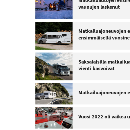
Matkailuautojen ensir
vaunujen laskenut
Matkailuajoneuvojen e
ensimmäisellä vuosine
Saksalaisilla matkailu
vienti kasvoivat
Matkailuajoneuvojen e
Vuosi 2022 oli vaikea 