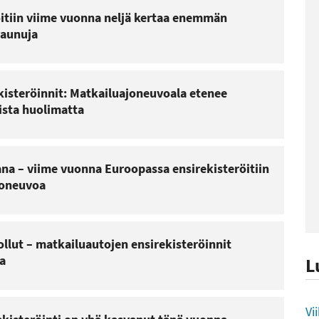
öitiin viime vuonna neljä kertaa enemmän
vaunuja
isteröinnit: Matkailuajoneuvoala etenee
sta huolimatta
na – viime vuonna Euroopassa ensirekisteröitiin
joneuvoa
ollut – matkailuautojen ensirekisteröinnit
a
L
L
Vi