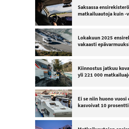
Saksassa ensirekister
matkailuautoja kuin -
Lokakuun 2025 ensirek
vakaasti epävarmuuksi
Kiinnostus jatkuu kova
yli 221 000 matkailua
Ei se niin huono vuosi 
kasvoivat 10 prosentti