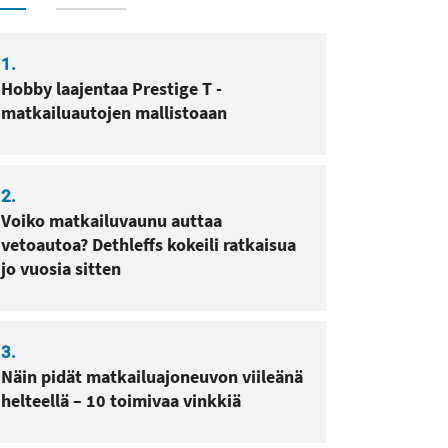
1.
Hobby laajentaa Prestige T -
matkailuautojen mallistoaan
2.
Voiko matkailuvaunu auttaa
vetoautoa? Dethleffs kokeili ratkaisua
jo vuosia sitten
3.
Näin pidät matkailuajoneuvon viileänä
helteellä – 10 toimivaa vinkkiä