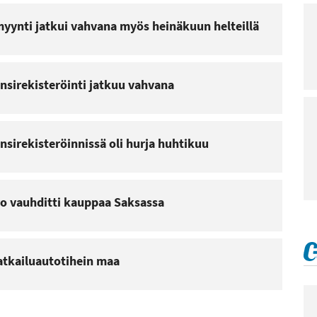
yynti jatkui vahvana myös heinäkuun helteillä
nsirekisteröinti jatkuu vahvana
sirekisteröinnissä oli hurja huhtikuu
ro vauhditti kauppaa Saksassa
tkailuautotihein maa