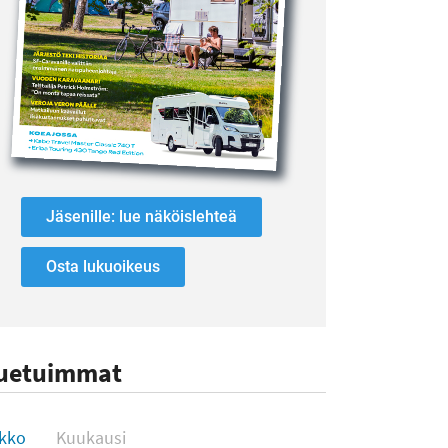
Jäsenille: lue näköislehteä
Osta lukuoikeus
uetuimmat
uetuimmat
ikko
Kuukausi