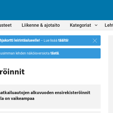
usteet
Liikenne & ajotaito
Kategoriat
Leht
Sulje
hjakortti leirintäalueelle!
– Lue lisää
täältä
!
ilmoitus
usimman lehden näköisversiota
tästä
.
röinnit
atkailuautojen alkuvuoden ensirekisteröinnit
lla on vaikeampaa