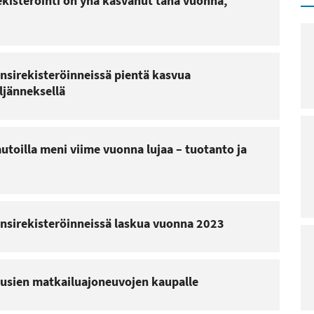
ekisteröinti on yhä kasvanut tänä vuonna,
nsirekisteröinneissä pientä kasvua
ljänneksellä
autoilla meni viime vuonna lujaa – tuotanto ja
nsirekisteröinneissä laskua vuonna 2023
uusien matkailuajoneuvojen kaupalle