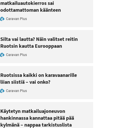
matkailuautokierros sai
odottamattoman käänteen
Caravan Plus
Silta vai lautta? Näin valitset reitin
Ruotsin kautta Eurooppaan
Caravan Plus
Ruotsissa kaikki on karavaanarille
liian siistiä – vai onko?
Caravan Plus
Käytetyn matkailuajoneuvon
hankinnassa kannattaa pitää pää
kylmänä – nappaa tarkistuslista