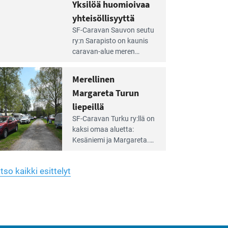
hreän
Yksilöä huomioivaa
rkistysalueen
käyttöön­sä osan kunnan
yhteisöllisyyttä
idalla
viiden hehtaarin
e
virkistysalueesta.
SF-Caravan Sauvon seutu
irintäoppaan
ry:n Sarapisto on kaunis
tikkeli:
caravan-alue meren
silöä
rannalla, vasta­päätä
omioivaa
Kemiön saarta. Alueella
Merellinen
teisöllisyyttä
on 130 sähköllä
Margareta Turun
varustettua caravan-paik­
kaa sekä kymmenen
liepeillä
e
paikkaa ilman sähköä.
SF-Caravan Turku ry:llä on
irintäoppaan
kaksi omaa aluet­ta:
tikkeli:
Kesäniemi ja Margareta.
rellinen
rgareta
Lisäksi yhdis­tys hoitaa
urun
Ruissalo Campingin
epeillä
tso kaikki esittelyt
talvialue­toimintaa.