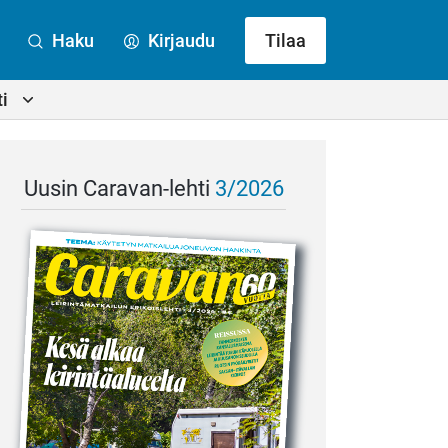
Haku
Kirjaudu
Tilaa
i
Uusin Caravan-lehti
3/2026