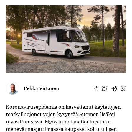
Pekka Virtanen
Jaa
Jaa
Jaa
Jaa
Facebookissa
Twitterissä
Telegra
What
Koronavirusepidemia on kasvattanut käytettyjen
matkailuajoneuvojen kysyntää Suomen lisäksi
myös Ruotsissa. Myös uudet matkailuvaunut
menevät naapurimaassa kaupaksi kohtuullisen