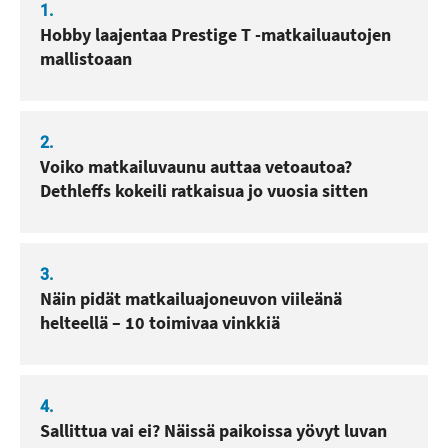
1.
Hobby laajentaa Prestige T -matkailuautojen
mallistoaan
2.
Voiko matkailuvaunu auttaa vetoautoa?
Dethleffs kokeili ratkaisua jo vuosia sitten
3.
Näin pidät matkailuajoneuvon viileänä
helteellä – 10 toimivaa vinkkiä
4.
Sallittua vai ei? Näissä paikoissa yövyt luvan