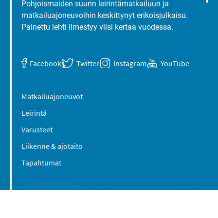
Pohjoismaiden suurin leirintämatkailuun ja
matkailuajoneuvoihin keskittynyt erikoisjulkaisu.
Painettu lehti ilmestyy viisi kertaa vuodessa.
Facebook
Twitter
Instagram
YouTube
Matkailuajoneuvot
Leirintä
Varusteet
Liikenne & ajotaito
Tapahtumat
Suomen Caravan Media Oy