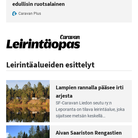
edullisin ruotsalainen
Caravan Plus
Leirintäalueiden esittelyt
Lampien rannalla pääsee irti
arjesta
Lue
SF-Caravan Liedon seutu ry:n
Leirintäoppaan
Leporanta on tilava leirintäalue, joka
artikkeli:
sijaitsee metsän kes­kellä
Lampien
kirkasvetisen lammen ympärillä. –
rannalla
Lampi on upea ja puhdas, ja se
Aivan Saariston Rengastien
pääsee
tarjoaa ympäris­töineen kauniit