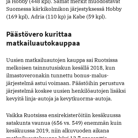
ja Hobby (448 kpl). Samat merkit muodostavat
Suomessa kärkikolmikon järjestyksessä Hobby
(169 kpl), Adria (110 kp) ja Kabe (59 kpl).
Päästövero kurittaa
matkailuautokauppaa
Uusien matkailuautojen kauppa sai Ruotsissa
melkoisen tainnutusiskun kesällä 2018, kun
ilmastoveronakin tunnettu bonus-malus-
järjestelmä astui voimaan. Päästöihin perustuva
järjestelmä koskee uusien henkilöautojen lisäksi
kevyitä linja-autoja ja kevytkuorma-autoja.
Vaikka Ruotsissa ensirekisteröitiin kesäkuussa
satakunta vaunua (656 vs. 549) enemmän kuin
kesäkuussa 2019, niin alkuvuoden aikana