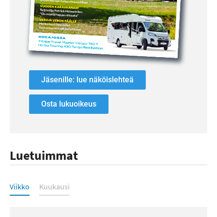
Jäsenille: lue näköislehteä
Osta lukuoikeus
Luetuimmat
Luetuimmat
Viikko
Kuukausi