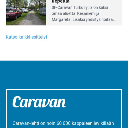
liepeillä
Lue
SF-Caravan Turku ry:llä on kaksi
Leirintäoppaan
omaa aluet­ta: Kesäniemi ja
artikkeli:
Margareta. Lisäksi yhdis­tys hoitaa
Merellinen
Ruissalo Campingin talvialue­
Margareta
toimintaa.
Turun
Katso kaikki esittelyt
liepeillä
Caravan-lehti on noin 60 000 kappaleen levikillään