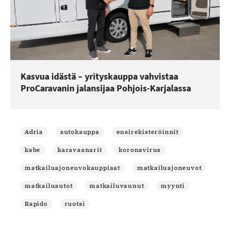
Kasvua idästä – yrityskauppa vahvistaa
ProCaravanin jalansijaa Pohjois-Karjalassa
Adria
autokauppa
ensirekisteröinnit
kabe
karavaanarit
koronavirus
matkailuajoneuvokauppiaat
matkailuajoneuvot
matkailuautot
matkailuvaunut
myynti
Rapido
ruotsi