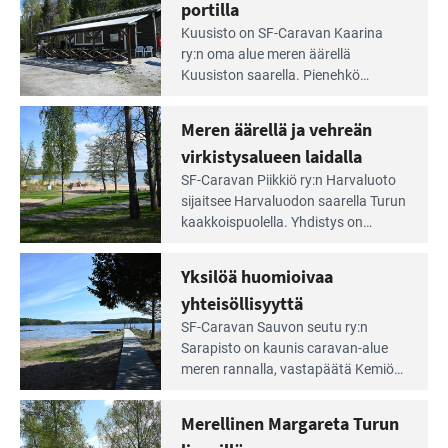
irti
portilla
maisemat ja loistavat virkistäytymis­
arjesta
Lue
mahdollisuudet.
Kuusisto on SF-Caravan Kaarina
Leirintäoppaan
ry:n oma alue meren äärellä
artikkeli:
Kuusiston saarella. Pie­nehkö
Aivan
caravan-alue on lapsiystävällinen,
Saariston
rauhallinen ja silmiinpistävän siisti.
Meren äärellä ja vehreän
Rengastien
portilla
virkistysalueen laidalla
Lue
SF-Caravan Piikkiö ry:n Harvaluoto
Leirintäoppaan
sijait­see Harvaluodon saarella Turun
artikkeli:
kaakkois­puolella. Yhdistys on
Meren
vuokrannut käyttöön­sä osan
äärellä
kunnan viiden hehtaarin
Yksilöä huomioivaa
ja
virkistysalueesta.
vehreän
yhteisöllisyyttä
virkistysalueen
Lue
SF-Caravan Sauvon seutu ry:n
laidalla
Leirintäoppaan
Sarapisto on kaunis caravan-alue
artikkeli:
meren rannalla, vasta­päätä Kemiön
Yksilöä
saarta. Alueella on 130 sähköllä
huomioivaa
varustettua caravan-paik­kaa sekä
Merellinen Margareta Turun
yhteisöllisyyttä
kymmenen paikkaa ilman sähköä.