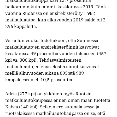
matkailuautokauppa kävi 13,7 prosenttia
heikommin kuin tammi–kesäkuussa 2019. Tänä
vuonna Ruotsissa on ensirekisteröity 1 982
matkailuautoa, kun alkuvuoden 2019 saldo oli 2
296 kappaletta.
Vertailun vuoksi todettakoon, että Suomessa
matkailuautojen ensirekisteröinnit kasvoivat
kesäkuussa 49 prosenttia vuoden takaiseen (457
kpl vs. 306 kpl). Tehdasvalmisteisten
matkailuautojen ensirekisteröinnit kasvoivat
meillä alkuvuoden aikana 895:stä 989
kappaleeseen eli 10,5 prosenttia.
Adria (277 kpl) on ykkönen myös Ruotsin
matkailuautokaupassa ennen oman maan tuotetta
Kabea (140 kpl). Selkein ero suomalaisessa ja
ruotsalaisessa matkailuautokaupassa on se, että