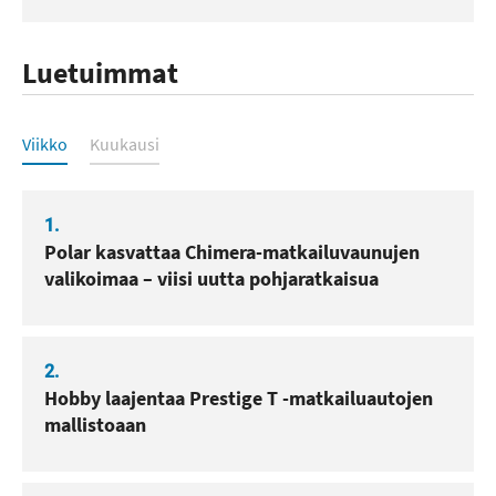
Luetuimmat
Luetuimmat
Viikko
Kuukausi
1.
Polar kasvattaa Chimera-matkailuvaunujen
valikoimaa – viisi uutta pohjaratkaisua
2.
Hobby laajentaa Prestige T -matkailuautojen
mallistoaan