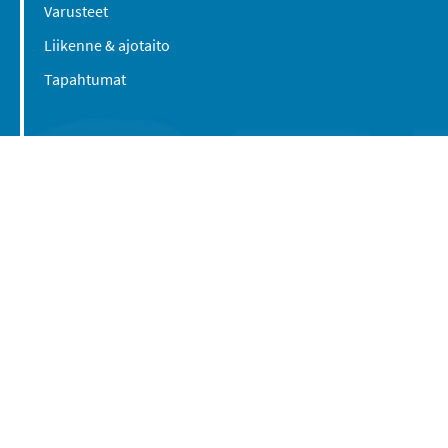
Varusteet
Liikenne & ajotaito
Tapahtumat
Suomen Caravan Media Oy
Viipurintie 58
13210 Hämeenlinna
Yhteystiedot
© 2016-2026 Caravan-lehti / Suomen Caravan
Media Oy
Tietosuojaseloste
Käyttöehdot
Evästeasetukset