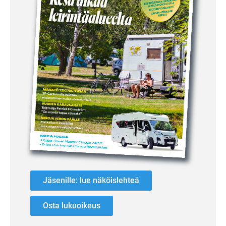
Jäsenille: lue näköislehteä
Osta lukuoikeus