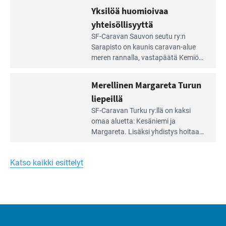
äärellä
kunnan viiden hehtaarin
Yksilöä huomioivaa
ja
virkistysalueesta.
vehreän
yhteisöllisyyttä
virkistysalueen
Lue
SF-Caravan Sauvon seutu ry:n
laidalla
Leirintäoppaan
Sarapisto on kaunis caravan-alue
artikkeli:
meren rannalla, vasta­päätä Kemiön
Yksilöä
saarta. Alueella on 130 sähköllä
huomioivaa
varustettua caravan-paik­kaa sekä
Merellinen Margareta Turun
yhteisöllisyyttä
kymmenen paikkaa ilman sähköä.
liepeillä
Lue
SF-Caravan Turku ry:llä on kaksi
Leirintäoppaan
omaa aluet­ta: Kesäniemi ja
artikkeli:
Margareta. Lisäksi yhdis­tys hoitaa
Merellinen
Ruissalo Campingin talvialue­
Margareta
toimintaa.
Turun
Katso kaikki esittelyt
liepeillä