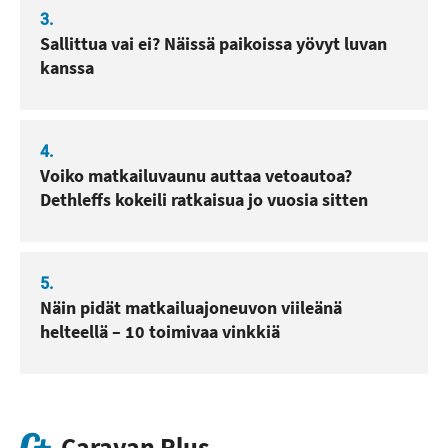
3.
Sallittua vai ei? Näissä paikoissa yövyt luvan
kanssa
4.
Voiko matkailuvaunu auttaa vetoautoa?
Dethleffs kokeili ratkaisua jo vuosia sitten
5.
Näin pidät matkailuajoneuvon viileänä
helteellä – 10 toimivaa vinkkiä
Caravan Plus