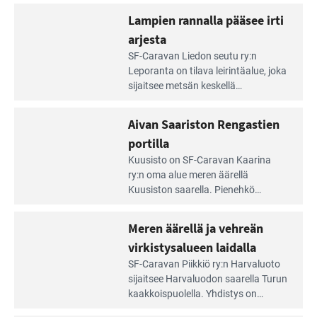
Lampien rannalla pääsee irti
arjesta
Lue
SF-Caravan Liedon seutu ry:n
Leirintäoppaan
Leporanta on tilava leirintäalue, joka
artikkeli:
sijaitsee metsän kes­kellä
Lampien
kirkasvetisen lammen ympärillä. –
rannalla
Lampi on upea ja puhdas, ja se
Aivan Saariston Rengastien
pääsee
tarjoaa ympäris­töineen kauniit
irti
portilla
maisemat ja loistavat virkistäytymis­
arjesta
Lue
mahdollisuudet.
Kuusisto on SF-Caravan Kaarina
Leirintäoppaan
ry:n oma alue meren äärellä
artikkeli:
Kuusiston saarella. Pie­nehkö
Aivan
caravan-alue on lapsiystävällinen,
Saariston
rauhallinen ja silmiinpistävän siisti.
Meren äärellä ja vehreän
Rengastien
portilla
virkistysalueen laidalla
Lue
SF-Caravan Piikkiö ry:n Harvaluoto
Leirintäoppaan
sijait­see Harvaluodon saarella Turun
artikkeli:
kaakkois­puolella. Yhdistys on
Meren
vuokrannut käyttöön­sä osan