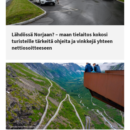
Lähdössä Norjaan? – maan tielaitos kokosi
turisteille tärkeitä ohjeita ja vinkkejä yhteen
nettiosoitteeseen