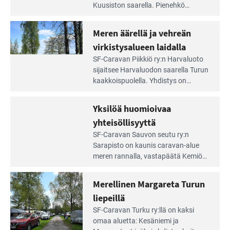
artikkeli:
Kuusiston saarella. Pie­nehkö
Aivan
caravan-alue on lapsiystävällinen,
Saariston
rauhallinen ja silmiinpistävän siisti.
Meren äärellä ja vehreän
Rengastien
portilla
virkistysalueen laidalla
Lue
SF-Caravan Piikkiö ry:n Harvaluoto
Leirintäoppaan
sijait­see Harvaluodon saarella Turun
artikkeli:
kaakkois­puolella. Yhdistys on
Meren
vuokrannut käyttöön­sä osan
äärellä
kunnan viiden hehtaarin
Yksilöä huomioivaa
ja
virkistysalueesta.
vehreän
yhteisöllisyyttä
virkistysalueen
Lue
SF-Caravan Sauvon seutu ry:n
laidalla
Leirintäoppaan
Sarapisto on kaunis caravan-alue
artikkeli:
meren rannalla, vasta­päätä Kemiön
Yksilöä
saarta. Alueella on 130 sähköllä
huomioivaa
varustettua caravan-paik­kaa sekä
Merellinen Margareta Turun
yhteisöllisyyttä
kymmenen paikkaa ilman sähköä.
liepeillä
Lue
SF-Caravan Turku ry:llä on kaksi
Leirintäoppaan
omaa aluet­ta: Kesäniemi ja