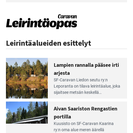
Leirintäalueiden esittelyt
Lampien rannalla pääsee irti
arjesta
Lue
SF-Caravan Liedon seutu ry:n
Leirintäoppaan
Leporanta on tilava leirintäalue, joka
artikkeli:
sijaitsee metsän kes­kellä
Lampien
kirkasvetisen lammen ympärillä. –
rannalla
Lampi on upea ja puhdas, ja se
Aivan Saariston Rengastien
pääsee
tarjoaa ympäris­töineen kauniit
irti
portilla
maisemat ja loistavat virkistäytymis­
arjesta
Lue
mahdollisuudet.
Kuusisto on SF-Caravan Kaarina
Leirintäoppaan
ry:n oma alue meren äärellä