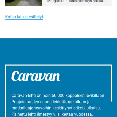
artikkeli:
Margareta. Lisäksi yhdis­tys hoitaa
Merellinen
Ruissalo Campingin talvialue­
Margareta
toimintaa.
Turun
Katso kaikki esittelyt
liepeillä
Caravan-lehti on noin 60 000 kappaleen levikillään
Pohjoismaiden suurin leirintämatkailuun ja
matkailuajoneuvoihin keskittynyt erikoisjulkaisu.
Painettu lehti ilmestyy viisi kertaa vuodessa.