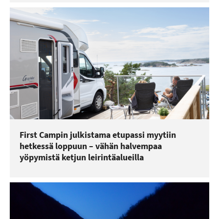
First Campin julkistama etupassi myytiin
hetkessä loppuun – vähän halvempaa
yöpymistä ketjun leirintäalueilla