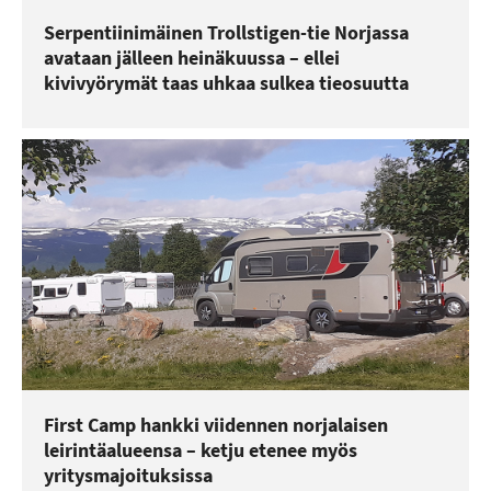
Serpentiinimäinen Trollstigen-tie Norjassa
avataan jälleen heinäkuussa – ellei
kivivyörymät taas uhkaa sulkea tieosuutta
First Camp hankki viidennen norjalaisen
leirintäalueensa – ketju etenee myös
yritysmajoituksissa