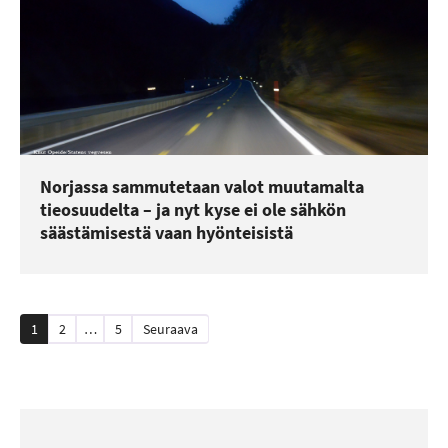
Norjassa sammutetaan valot muutamalta
tieosuudelta – ja nyt kyse ei ole sähkön
säästämisestä vaan hyönteisistä
Artikkelien
1
2
…
5
Seuraava
sivutus