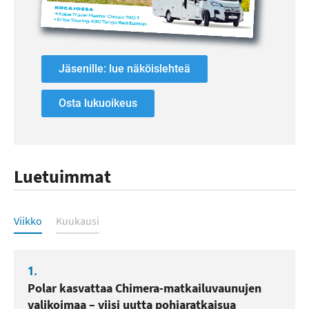
Jäsenille: lue näköislehteä
Osta lukuoikeus
Luetuimmat
Luetuimmat
Viikko
Kuukausi
1.
Polar kasvattaa Chimera-matkailuvaunujen
valikoimaa – viisi uutta pohjaratkaisua