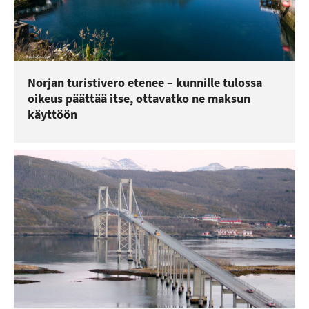
Norjan turistivero etenee – kunnille tulossa
oikeus päättää itse, ottavatko ne maksun
käyttöön