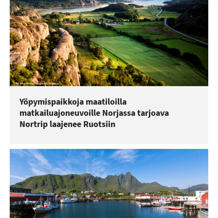
Yöpymispaikkoja maatiloilla
matkailuajoneuvoille Norjassa tarjoava
Nortrip laajenee Ruotsiin