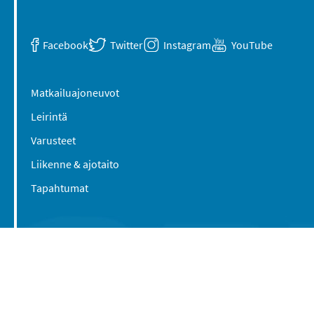
Facebook
Twitter
Instagram
YouTube
Matkailuajoneuvot
Leirintä
Varusteet
Liikenne & ajotaito
Tapahtumat
Suomen Caravan Media Oy
Viipurintie 58
13210 Hämeenlinna