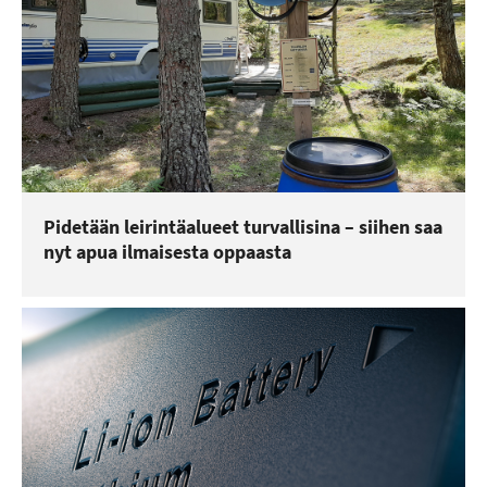
Pidetään leirintäalueet turvallisina – siihen saa
nyt apua ilmaisesta oppaasta