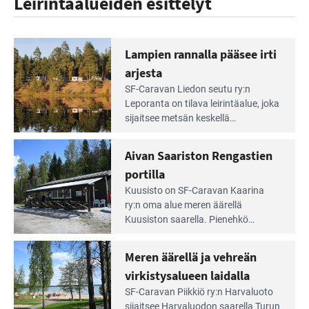
Leirintäalueiden esittelyt
Lampien rannalla pääsee irti
arjesta
Lue
SF-Caravan Liedon seutu ry:n
Leirintäoppaan
Leporanta on tilava leirintäalue, joka
artikkeli:
sijaitsee metsän kes­kellä
Lampien
kirkasvetisen lammen ympärillä. –
rannalla
Lampi on upea ja puhdas, ja se
Aivan Saariston Rengastien
pääsee
tarjoaa ympäris­töineen kauniit
irti
portilla
maisemat ja loistavat virkistäytymis­
arjesta
Lue
mahdollisuudet.
Kuusisto on SF-Caravan Kaarina
Leirintäoppaan
ry:n oma alue meren äärellä
artikkeli:
Kuusiston saarella. Pie­nehkö
Aivan
caravan-alue on lapsiystävällinen,
Saariston
rauhallinen ja silmiinpistävän siisti.
Meren äärellä ja vehreän
Rengastien
portilla
virkistysalueen laidalla
Lue
SF-Caravan Piikkiö ry:n Harvaluoto
Leirintäoppaan
sijait­see Harvaluodon saarella Turun