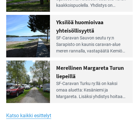
artikkeli:
kaakkois­puolella. Yhdistys on
Meren
vuokrannut käyttöön­sä osan
äärellä
kunnan viiden hehtaarin
Yksilöä huomioivaa
ja
virkistysalueesta.
vehreän
yhteisöllisyyttä
virkistysalueen
Lue
SF-Caravan Sauvon seutu ry:n
laidalla
Leirintäoppaan
Sarapisto on kaunis caravan-alue
artikkeli:
meren rannalla, vasta­päätä Kemiön
Yksilöä
saarta. Alueella on 130 sähköllä
huomioivaa
varustettua caravan-paik­kaa sekä
Merellinen Margareta Turun
yhteisöllisyyttä
kymmenen paikkaa ilman sähköä.
liepeillä
Lue
SF-Caravan Turku ry:llä on kaksi
Leirintäoppaan
omaa aluet­ta: Kesäniemi ja
artikkeli:
Margareta. Lisäksi yhdis­tys hoitaa
Merellinen
Ruissalo Campingin talvialue­
Margareta
toimintaa.
Turun
Katso kaikki esittelyt
liepeillä