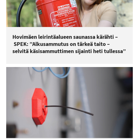
Hovimäen leirintäalueen saunassa kärähti –
SPEK: ”Alkusammutus on tärkeä taito –
selvitä käsisammuttimen sijainti heti tullessa”