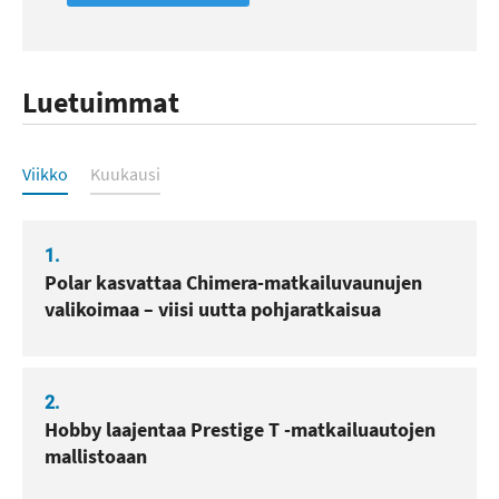
Luetuimmat
Luetuimmat
Viikko
Kuukausi
1.
Polar kasvattaa Chimera-matkailuvaunujen
valikoimaa – viisi uutta pohjaratkaisua
2.
Hobby laajentaa Prestige T -matkailuautojen
mallistoaan