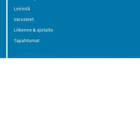
Leirintä
Varusteet
Liikenne & ajotaito
Tapahtumat
Suomen Caravan Media Oy
Viipurintie 58
13210 Hämeenlinna
Yhteystiedot
© 2016-2026 Caravan-lehti / Suomen Caravan
Media Oy